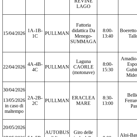
REVINE
LAGO
Fattoria
1A-1B-
didattica Da
8:00-
Boeretto
15/04/2026
PULLMAN
1C
Menego-
13:40
Tall
SUMMAGA
Amadio-
Laguna
4A-4B-
8:00-
Espo
22/04/2026
PULLMAN
CAORLE
4C
15:30
Gubi
(motonave)
Mide
30/04/2026
Belli
2A-2B-
ERACLEA
8:30-
13/05/2026
PULLMAN
Ferrar
2C
MARE
13:00
in caso di
Pas
maltempo
20/05/2026
AUTOBUS
Giro delle
Aloi-Bas