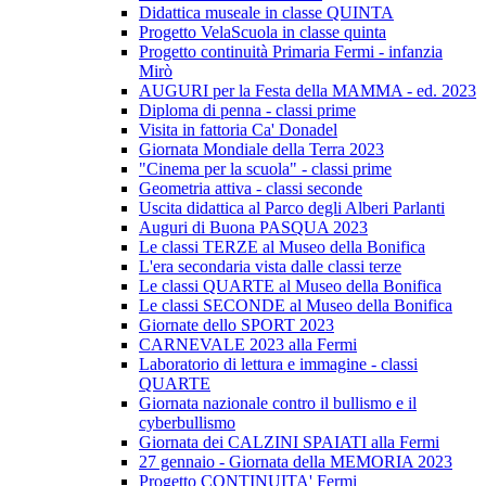
Didattica museale in classe QUINTA
Progetto VelaScuola in classe quinta
Progetto continuità Primaria Fermi - infanzia
Mirò
AUGURI per la Festa della MAMMA - ed. 2023
Diploma di penna - classi prime
Visita in fattoria Ca' Donadel
Giornata Mondiale della Terra 2023
"Cinema per la scuola" - classi prime
Geometria attiva - classi seconde
Uscita didattica al Parco degli Alberi Parlanti
Auguri di Buona PASQUA 2023
Le classi TERZE al Museo della Bonifica
L'era secondaria vista dalle classi terze
Le classi QUARTE al Museo della Bonifica
Le classi SECONDE al Museo della Bonifica
Giornate dello SPORT 2023
CARNEVALE 2023 alla Fermi
Laboratorio di lettura e immagine - classi
QUARTE
Giornata nazionale contro il bullismo e il
cyberbullismo
Giornata dei CALZINI SPAIATI alla Fermi
27 gennaio - Giornata della MEMORIA 2023
Progetto CONTINUITA' Fermi