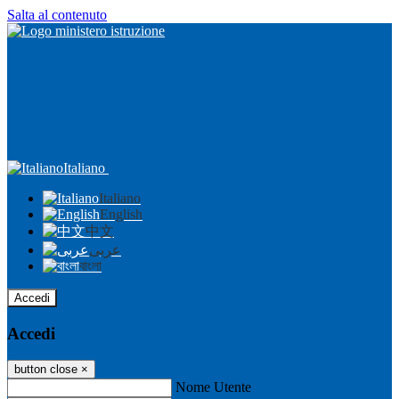
Salta al contenuto
Italiano
Italiano
English
中文
عربى
বাংলা
Accedi
Accedi
button close
×
Nome Utente