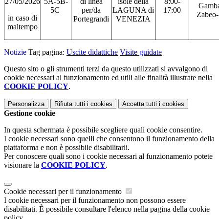
27/05/2026
5A-5B-
di linea
isole della
8:00-
Gambar
5C
per/da
LAGUNA di
17:00
Zabeo-
in caso di
Portegrandi
VENEZIA
maltempo
Notizie
Tag pagina:
Uscite didattiche
Visite guidate
Questo sito o gli strumenti terzi da questo utilizzati si avvalgono di
cookie necessari al funzionamento ed utili alle finalità illustrate nella
COOKIE POLICY
.
Personalizza
Rifiuta tutti
i cookies
Accetta tutti
i cookies
Gestione cookie
In questa schermata è possibile scegliere quali cookie consentire.
I cookie necessari sono quelli che consentono il funzionamento della
piattaforma e non è possibile disabilitarli.
Per conoscere quali sono i cookie necessari al funzionamento potete
visionare la
COOKIE POLICY
.
Cookie necessari per il funzionamento
I cookie necessari per il funzionamento non possono essere
disabilitati. È possibile consultare l'elenco nella pagina della cookie
policy.