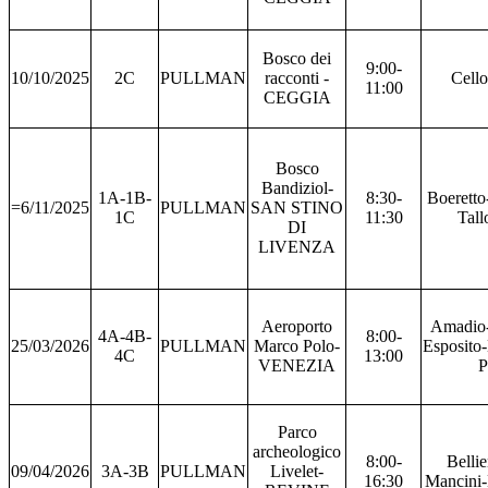
Bosco dei
9:00-
10/10/2025
2C
PULLMAN
racconti -
Cello
11:00
CEGGIA
Bosco
Bandiziol-
1A-1B-
8:30-
Boeretto
=6/11/2025
PULLMAN
SAN STINO
1C
11:30
Tall
DI
LIVENZA
Aeroporto
Amadio-
4A-4B-
8:00-
25/03/2026
PULLMAN
Marco Polo-
Esposito
4C
13:00
VENEZIA
P
Parco
archeologico
8:00-
Belli
09/04/2026
3A-3B
PULLMAN
Livelet-
16:30
Mancini-