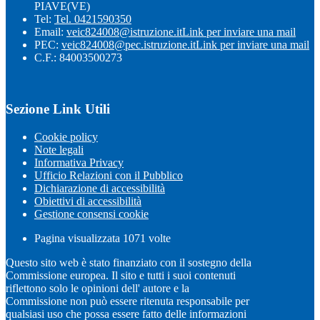
PIAVE(VE)
Tel:
Tel. 0421590350
Email:
veic824008@istruzione.it
Link per inviare una mail
PEC:
veic824008@pec.istruzione.it
Link per inviare una mail
C.F.: 84003500273
Sezione Link Utili
Cookie policy
Note legali
Informativa Privacy
Ufficio Relazioni con il Pubblico
Dichiarazione di accessibilità
Obiettivi di accessibilità
Gestione consensi cookie
Pagina visualizzata
1071
volte
Questo sito web è stato finanziato con il sostegno della
Commissione europea. Il sito e tutti i suoi contenuti
riflettono solo le opinioni dell' autore e la
Commissione non può essere ritenuta responsabile per
qualsiasi uso che possa essere fatto delle informazioni