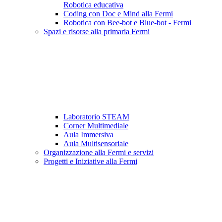
Robotica educativa
Coding con Doc e Mind alla Fermi
Robotica con Bee-bot e Blue-bot - Fermi
Spazi e risorse alla primaria Fermi
Laboratorio STEAM
Corner Multimediale
Aula Immersiva
Aula Multisensoriale
Organizzazione alla Fermi e servizi
Progetti e Iniziative alla Fermi