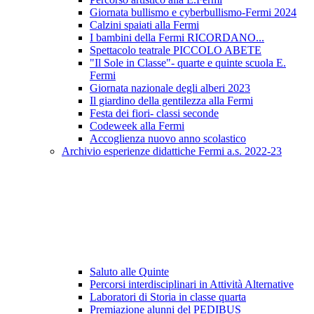
Giornata bullismo e cyberbullismo-Fermi 2024
Calzini spaiati alla Fermi
I bambini della Fermi RICORDANO...
Spettacolo teatrale PICCOLO ABETE
"Il Sole in Classe"- quarte e quinte scuola E.
Fermi
Giornata nazionale degli alberi 2023
Il giardino della gentilezza alla Fermi
Festa dei fiori- classi seconde
Codeweek alla Fermi
Accoglienza nuovo anno scolastico
Archivio esperienze didattiche Fermi a.s. 2022-23
Saluto alle Quinte
Percorsi interdisciplinari in Attività Alternative
Laboratori di Storia in classe quarta
Premiazione alunni del PEDIBUS