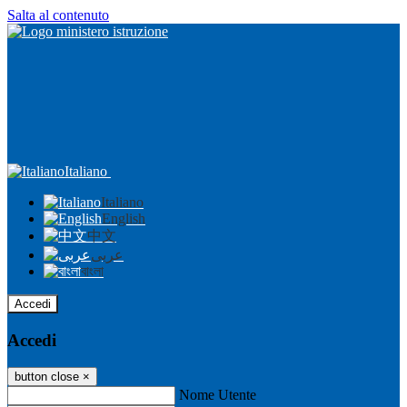
Salta al contenuto
Italiano
Italiano
English
中文
عربى
বাংলা
Accedi
Accedi
button close
×
Nome Utente