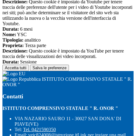
Descrizione:
Questo cookie è impostato da Youtube per tenere
traccia delle preferenze dell'utente per i video di Youtube incorporati
nei siti; può anche determinare se il visitatore del sito web sta
utilizzando la nuova o la vecchia versione dell'interfaccia di
Youtube.
Durata:
6 mesi
Nome:
YSC
Tipologia:
analitico
Proprieta:
Terza parte
Descrizione:
Questo cookie è impostato da YouTube per tenere
traccia delle visualizzazioni dei video incorporati.
Durata:
Sessione
Accetta tutti
Salva le preferenze
ISTITUTO COMPRENSIVO STATALE " R.
ONOR "
Contatti
ISTITUTO COMPRENSIVO STATALE " R. ONOR "
VIA NAZARIO SAURO 11 - 30027 SAN DONA' DI
PIAVE(VE)
Tel:
Tel. 0421590350
Email:
veic824008@istruzione.it
Link per inviare una mail