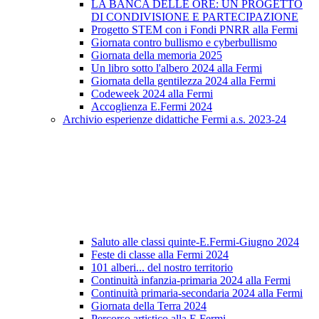
LA BANCA DELLE ORE: UN PROGETTO
DI CONDIVISIONE E PARTECIPAZIONE
Progetto STEM con i Fondi PNRR alla Fermi
Giornata contro bullismo e cyberbullismo
Giornata della memoria 2025
Un libro sotto l'albero 2024 alla Fermi
Giornata della gentilezza 2024 alla Fermi
Codeweek 2024 alla Fermi
Accoglienza E.Fermi 2024
Archivio esperienze didattiche Fermi a.s. 2023-24
Saluto alle classi quinte-E.Fermi-Giugno 2024
Feste di classe alla Fermi 2024
101 alberi... del nostro territorio
Continuità infanzia-primaria 2024 alla Fermi
Continuità primaria-secondaria 2024 alla Fermi
Giornata della Terra 2024
Percorso artistico alla E.Fermi