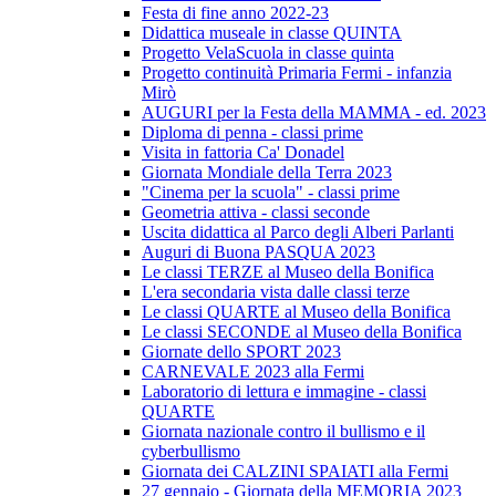
Festa di fine anno 2022-23
Didattica museale in classe QUINTA
Progetto VelaScuola in classe quinta
Progetto continuità Primaria Fermi - infanzia
Mirò
AUGURI per la Festa della MAMMA - ed. 2023
Diploma di penna - classi prime
Visita in fattoria Ca' Donadel
Giornata Mondiale della Terra 2023
"Cinema per la scuola" - classi prime
Geometria attiva - classi seconde
Uscita didattica al Parco degli Alberi Parlanti
Auguri di Buona PASQUA 2023
Le classi TERZE al Museo della Bonifica
L'era secondaria vista dalle classi terze
Le classi QUARTE al Museo della Bonifica
Le classi SECONDE al Museo della Bonifica
Giornate dello SPORT 2023
CARNEVALE 2023 alla Fermi
Laboratorio di lettura e immagine - classi
QUARTE
Giornata nazionale contro il bullismo e il
cyberbullismo
Giornata dei CALZINI SPAIATI alla Fermi
27 gennaio - Giornata della MEMORIA 2023