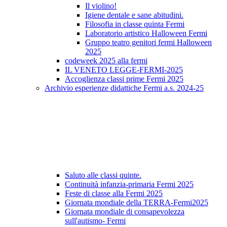
Il violino!
Igiene dentale e sane abitudini.
Filosofia in classe quinta Fermi
Laboratorio artistico Halloween Fermi
Gruppo teatro genitori fermi Halloween
2025
codeweek 2025 alla fermi
IL VENETO LEGGE-FERMI-2025
Accoglienza classi prime Fermi 2025
Archivio esperienze didattiche Fermi a.s. 2024-25
Saluto alle classi quinte.
Continuità infanzia-primaria Fermi 2025
Feste di classe alla Fermi 2025
Giornata mondiale della TERRA-Fermi2025
Giornata mondiale di consapevolezza
sull'autismo- Fermi