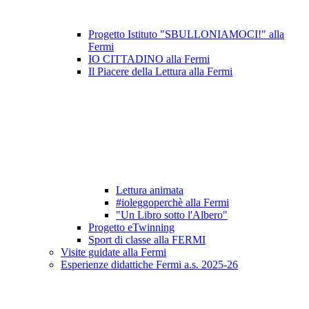
Progetto Istituto "SBULLONIAMOCI!" alla
Fermi
IO CITTADINO alla Fermi
Il Piacere della Lettura alla Fermi
Lettura animata
#ioleggoperchè alla Fermi
"Un Libro sotto l'Albero"
Progetto eTwinning
Sport di classe alla FERMI
Visite guidate alla Fermi
Esperienze didattiche Fermi a.s. 2025-26