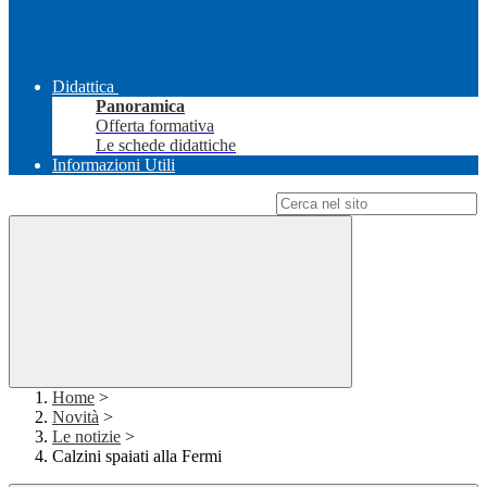
Didattica
Panoramica
Offerta formativa
Le schede didattiche
Informazioni Utili
Campo di ricerca per le pagine del sito
Home
>
Novità
>
Le notizie
>
Calzini spaiati alla Fermi