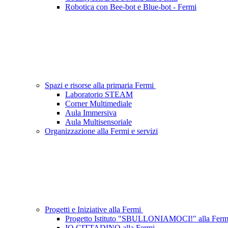
Robotica con Bee-bot e Blue-bot - Fermi
Spazi e risorse alla primaria Fermi
Laboratorio STEAM
Corner Multimediale
Aula Immersiva
Aula Multisensoriale
Organizzazione alla Fermi e servizi
Progetti e Iniziative alla Fermi
Progetto Istituto "SBULLONIAMOCI!" alla Ferm
IO CITTADINO alla Fermi