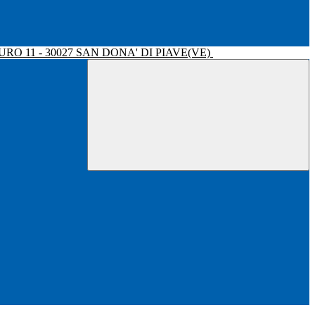
RO 11 - 30027 SAN DONA' DI PIAVE(VE)