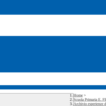
Home
>
Scuola Primaria E. 
Archivio esperienze d