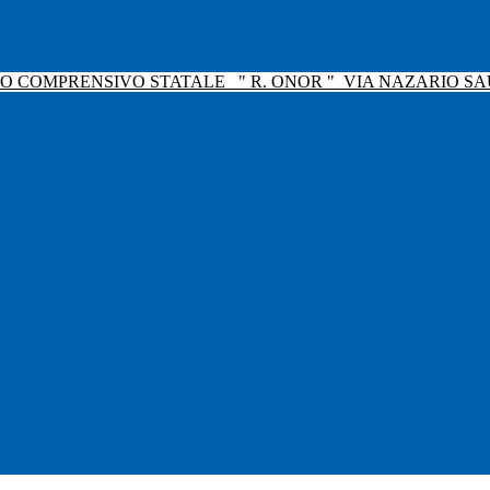
TO COMPRENSIVO STATALE
" R. ONOR "
VIA NAZARIO SAU