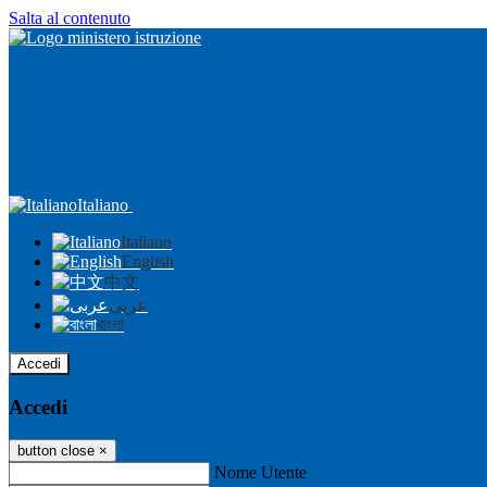
Salta al contenuto
Italiano
Italiano
English
中文
عربى
বাংলা
Accedi
Accedi
button close
×
Nome Utente