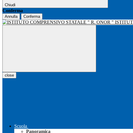
Chiudi
Conferma
Annulla
Conferma
ISTITU
close
Scuola
Panoramica