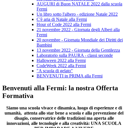
AUGURI di Buon NATALE 2022 dalla scuola
Fermi
Un libro sotto l'albero - edizione Natale 2022
C'è aria di Natale alla Fermi
Hour of Code 2022 alla Fermi
21 novembre 2022 - Giornata degli Alberi alla
Fermi
20 novembre - Giornata Mondiale dei Diritti dei
Bambini
13 novembre 2022 - Giornata della Gentilezza
Laboratorio sulla PAURA - classi seconde
Halloween 2022 alla Fermi
CodeWeek 2022 alla Fermi
"A scuola di gelato"
BENVENUTI in PRIMA alla Fermi
Benvenuti alla Fermi: la nostra Offerta
Formativa
Siamo una scuola vivace e dinamica, luogo di esperienze e di
umanità, attenta allo star bene a scuola e alla prevenzione del
disagio, conservatrice delle tradizioni ma aperta alle
innovazioni, alle tecnologie e alla creatività: UNA SCUOLA