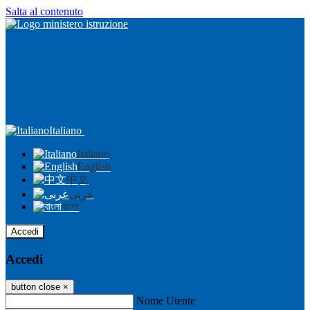
Salta al contenuto
Italiano
Italiano
English
中文
عربى
বাংলা
Accedi
Accedi
button close
×
Nome Utente