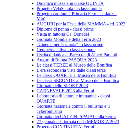
Didattica museale in classe QUINTA
Progetto VelaScuola in classe quinta
Progetto continuità Primaria Fermi - infanzia
Mirò
AUGURI per la Festa della MAMMA - ed. 2023
Diploma di penna - classi prime
Visita in fattoria Ca' Donadel
Giornata Mondiale della Terra 2023
"Cinema per la scuola" - classi prime
Geometria attiva - classi seconde
Uscita didattica al Parco degli Alberi Parlanti
Auguri di Buona PASQUA 2023
Le classi TERZE al Museo della Bonifica
L'era secondaria vista dalle classi terze
Le classi QUARTE al Museo della Bonifica
Le classi SECONDE al Museo della Bonifica
Giornate dello SPORT 2023
CARNEVALE 2023 alla Fermi
Laboratorio di lettura e immagine - classi
QUARTE
Giornata nazionale contro il bullismo e il
cyberbullismo
Giornata dei CALZINI SPAIATI alla Fermi
27 gennaio - Giornata della MEMORIA 2023
Progetto CONTINUITA' Fermi