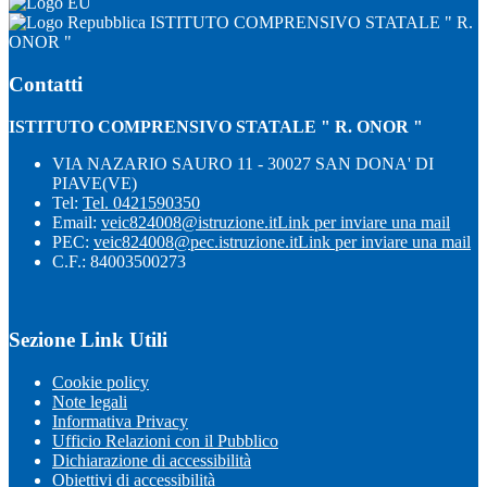
ISTITUTO COMPRENSIVO STATALE " R.
ONOR "
Contatti
ISTITUTO COMPRENSIVO STATALE " R. ONOR "
VIA NAZARIO SAURO 11 - 30027 SAN DONA' DI
PIAVE(VE)
Tel:
Tel. 0421590350
Email:
veic824008@istruzione.it
Link per inviare una mail
PEC:
veic824008@pec.istruzione.it
Link per inviare una mail
C.F.: 84003500273
Sezione Link Utili
Cookie policy
Note legali
Informativa Privacy
Ufficio Relazioni con il Pubblico
Dichiarazione di accessibilità
Obiettivi di accessibilità