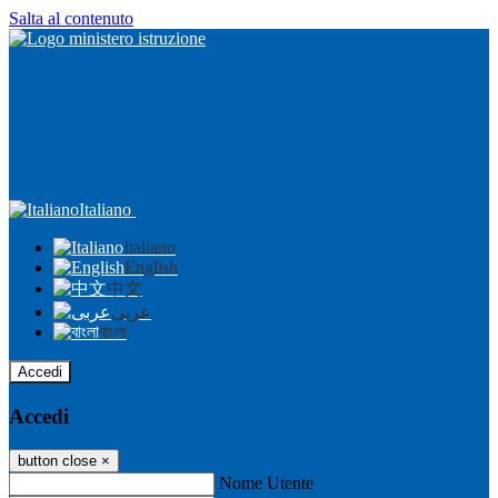
Salta al contenuto
Italiano
Italiano
English
中文
عربى
বাংলা
Accedi
Accedi
button close
×
Nome Utente