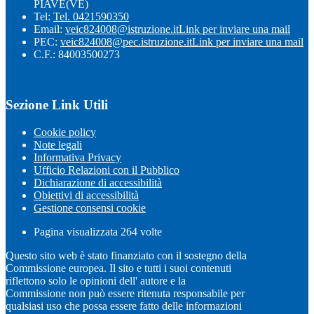
PIAVE(VE)
Tel:
Tel. 0421590350
Email:
veic824008@istruzione.it
Link per inviare una mail
PEC:
veic824008@pec.istruzione.it
Link per inviare una mail
C.F.: 84003500273
Sezione Link Utili
Cookie policy
Note legali
Informativa Privacy
Ufficio Relazioni con il Pubblico
Dichiarazione di accessibilità
Obiettivi di accessibilità
Gestione consensi cookie
Pagina visualizzata
264
volte
Questo sito web è stato finanziato con il sostegno della
Commissione europea. Il sito e tutti i suoi contenuti
riflettono solo le opinioni dell' autore e la
Commissione non può essere ritenuta responsabile per
qualsiasi uso che possa essere fatto delle informazioni