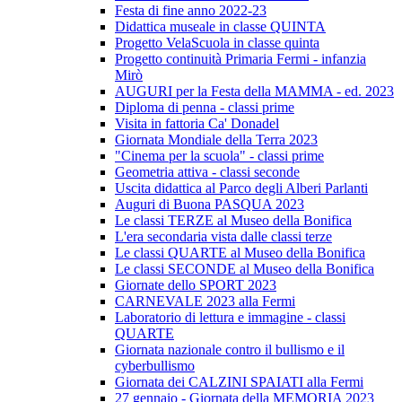
Festa di fine anno 2022-23
Didattica museale in classe QUINTA
Progetto VelaScuola in classe quinta
Progetto continuità Primaria Fermi - infanzia
Mirò
AUGURI per la Festa della MAMMA - ed. 2023
Diploma di penna - classi prime
Visita in fattoria Ca' Donadel
Giornata Mondiale della Terra 2023
"Cinema per la scuola" - classi prime
Geometria attiva - classi seconde
Uscita didattica al Parco degli Alberi Parlanti
Auguri di Buona PASQUA 2023
Le classi TERZE al Museo della Bonifica
L'era secondaria vista dalle classi terze
Le classi QUARTE al Museo della Bonifica
Le classi SECONDE al Museo della Bonifica
Giornate dello SPORT 2023
CARNEVALE 2023 alla Fermi
Laboratorio di lettura e immagine - classi
QUARTE
Giornata nazionale contro il bullismo e il
cyberbullismo
Giornata dei CALZINI SPAIATI alla Fermi
27 gennaio - Giornata della MEMORIA 2023