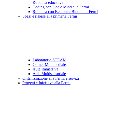
Robotica educativa
Coding con Doc e Mind alla Fermi
Robotica con Bee-bot e Blue-bot - Fermi
Spazi e risorse alla primaria Fermi
Laboratorio STEAM
Corner Multimediale
Aula Immersiva
Aula Multisensoriale
Organizzazione alla Fermi e servizi
Progetti e Iniziative alla Fermi