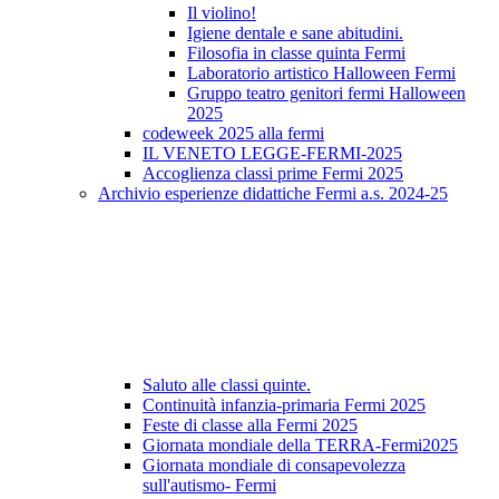
Il violino!
Igiene dentale e sane abitudini.
Filosofia in classe quinta Fermi
Laboratorio artistico Halloween Fermi
Gruppo teatro genitori fermi Halloween
2025
codeweek 2025 alla fermi
IL VENETO LEGGE-FERMI-2025
Accoglienza classi prime Fermi 2025
Archivio esperienze didattiche Fermi a.s. 2024-25
Saluto alle classi quinte.
Continuità infanzia-primaria Fermi 2025
Feste di classe alla Fermi 2025
Giornata mondiale della TERRA-Fermi2025
Giornata mondiale di consapevolezza
sull'autismo- Fermi