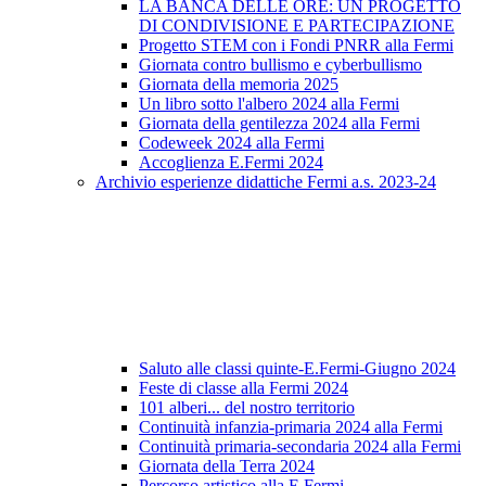
LA BANCA DELLE ORE: UN PROGETTO
DI CONDIVISIONE E PARTECIPAZIONE
Progetto STEM con i Fondi PNRR alla Fermi
Giornata contro bullismo e cyberbullismo
Giornata della memoria 2025
Un libro sotto l'albero 2024 alla Fermi
Giornata della gentilezza 2024 alla Fermi
Codeweek 2024 alla Fermi
Accoglienza E.Fermi 2024
Archivio esperienze didattiche Fermi a.s. 2023-24
Saluto alle classi quinte-E.Fermi-Giugno 2024
Feste di classe alla Fermi 2024
101 alberi... del nostro territorio
Continuità infanzia-primaria 2024 alla Fermi
Continuità primaria-secondaria 2024 alla Fermi
Giornata della Terra 2024
Percorso artistico alla E.Fermi