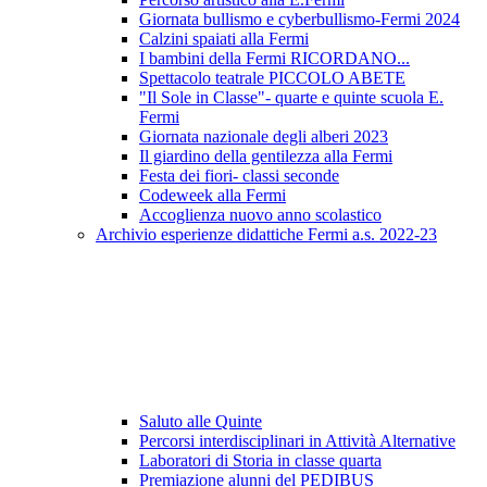
Giornata bullismo e cyberbullismo-Fermi 2024
Calzini spaiati alla Fermi
I bambini della Fermi RICORDANO...
Spettacolo teatrale PICCOLO ABETE
"Il Sole in Classe"- quarte e quinte scuola E.
Fermi
Giornata nazionale degli alberi 2023
Il giardino della gentilezza alla Fermi
Festa dei fiori- classi seconde
Codeweek alla Fermi
Accoglienza nuovo anno scolastico
Archivio esperienze didattiche Fermi a.s. 2022-23
Saluto alle Quinte
Percorsi interdisciplinari in Attività Alternative
Laboratori di Storia in classe quarta
Premiazione alunni del PEDIBUS