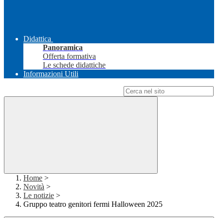
Didattica
Panoramica
Offerta formativa
Le schede didattiche
Informazioni Utili
Campo di ricerca per le pagine del sito
Home
>
Novità
>
Le notizie
>
Gruppo teatro genitori fermi Halloween 2025