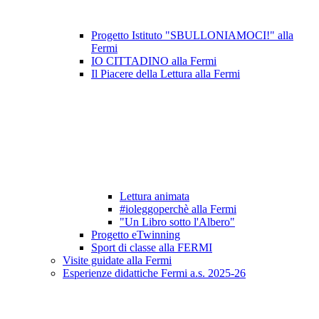
Progetto Istituto "SBULLONIAMOCI!" alla
Fermi
IO CITTADINO alla Fermi
Il Piacere della Lettura alla Fermi
Lettura animata
#ioleggoperchè alla Fermi
"Un Libro sotto l'Albero"
Progetto eTwinning
Sport di classe alla FERMI
Visite guidate alla Fermi
Esperienze didattiche Fermi a.s. 2025-26