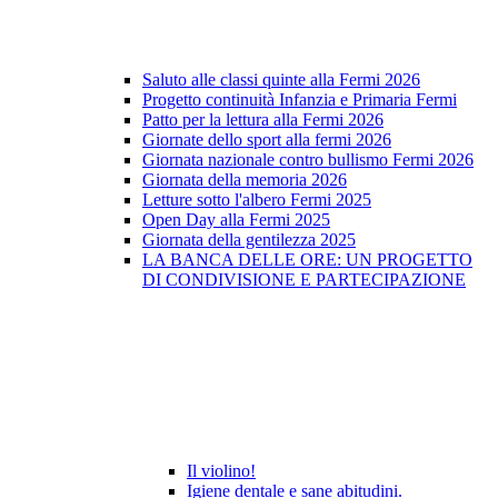
Saluto alle classi quinte alla Fermi 2026
Progetto continuità Infanzia e Primaria Fermi
Patto per la lettura alla Fermi 2026
Giornate dello sport alla fermi 2026
Giornata nazionale contro bullismo Fermi 2026
Giornata della memoria 2026
Letture sotto l'albero Fermi 2025
Open Day alla Fermi 2025
Giornata della gentilezza 2025
LA BANCA DELLE ORE: UN PROGETTO
DI CONDIVISIONE E PARTECIPAZIONE
Il violino!
Igiene dentale e sane abitudini.