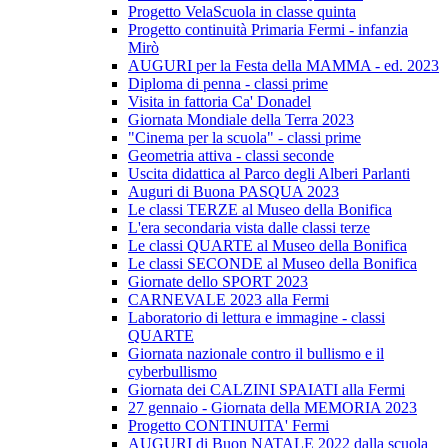
Progetto VelaScuola in classe quinta
Progetto continuità Primaria Fermi - infanzia
Mirò
AUGURI per la Festa della MAMMA - ed. 2023
Diploma di penna - classi prime
Visita in fattoria Ca' Donadel
Giornata Mondiale della Terra 2023
"Cinema per la scuola" - classi prime
Geometria attiva - classi seconde
Uscita didattica al Parco degli Alberi Parlanti
Auguri di Buona PASQUA 2023
Le classi TERZE al Museo della Bonifica
L'era secondaria vista dalle classi terze
Le classi QUARTE al Museo della Bonifica
Le classi SECONDE al Museo della Bonifica
Giornate dello SPORT 2023
CARNEVALE 2023 alla Fermi
Laboratorio di lettura e immagine - classi
QUARTE
Giornata nazionale contro il bullismo e il
cyberbullismo
Giornata dei CALZINI SPAIATI alla Fermi
27 gennaio - Giornata della MEMORIA 2023
Progetto CONTINUITA' Fermi
AUGURI di Buon NATALE 2022 dalla scuola