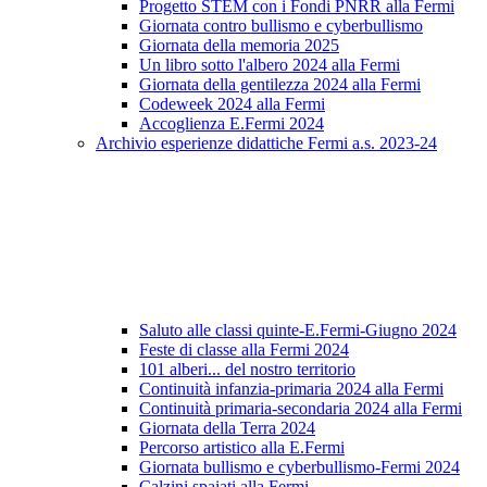
Progetto STEM con i Fondi PNRR alla Fermi
Giornata contro bullismo e cyberbullismo
Giornata della memoria 2025
Un libro sotto l'albero 2024 alla Fermi
Giornata della gentilezza 2024 alla Fermi
Codeweek 2024 alla Fermi
Accoglienza E.Fermi 2024
Archivio esperienze didattiche Fermi a.s. 2023-24
Saluto alle classi quinte-E.Fermi-Giugno 2024
Feste di classe alla Fermi 2024
101 alberi... del nostro territorio
Continuità infanzia-primaria 2024 alla Fermi
Continuità primaria-secondaria 2024 alla Fermi
Giornata della Terra 2024
Percorso artistico alla E.Fermi
Giornata bullismo e cyberbullismo-Fermi 2024
Calzini spaiati alla Fermi