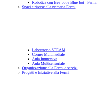
Robotica con Bee-bot e Blue-bot - Fermi
Spazi e risorse alla primaria Fermi
Laboratorio STEAM
Corner Multimediale
Aula Immersiva
Aula Multisensoriale
Organizzazione alla Fermi e servizi
Progetti e Iniziative alla Fermi