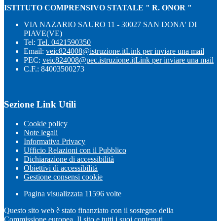
ISTITUTO COMPRENSIVO STATALE " R. ONOR "
VIA NAZARIO SAURO 11 - 30027 SAN DONA' DI
PIAVE(VE)
Tel:
Tel. 0421590350
Email:
veic824008@istruzione.it
Link per inviare una mail
PEC:
veic824008@pec.istruzione.it
Link per inviare una mail
C.F.: 84003500273
Sezione Link Utili
Cookie policy
Note legali
Informativa Privacy
Ufficio Relazioni con il Pubblico
Dichiarazione di accessibilità
Obiettivi di accessibilità
Gestione consensi cookie
Pagina visualizzata
11596
volte
Questo sito web è stato finanziato con il sostegno della
Commissione europea. Il sito e tutti i suoi contenuti