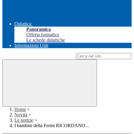
Didattica
Panoramica
Offerta formativa
Le schede didattiche
Informazioni Utili
Campo di ricerca per le pagine del sito
Home
>
Novità
>
Le notizie
>
I bambini della Fermi RICORDANO...