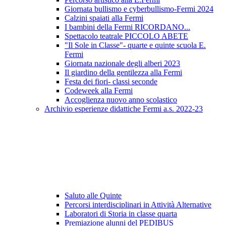
Giornata bullismo e cyberbullismo-Fermi 2024
Calzini spaiati alla Fermi
I bambini della Fermi RICORDANO...
Spettacolo teatrale PICCOLO ABETE
"Il Sole in Classe"- quarte e quinte scuola E.
Fermi
Giornata nazionale degli alberi 2023
Il giardino della gentilezza alla Fermi
Festa dei fiori- classi seconde
Codeweek alla Fermi
Accoglienza nuovo anno scolastico
Archivio esperienze didattiche Fermi a.s. 2022-23
Saluto alle Quinte
Percorsi interdisciplinari in Attività Alternative
Laboratori di Storia in classe quarta
Premiazione alunni del PEDIBUS