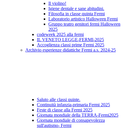
Il violino!
Igiene dentale e sane abitudini.
Filosofia in classe quinta Fermi
Laboratorio artistico Halloween Fermi
Gruppo teatro genitori fermi Halloween
2025
codeweek 2025 alla fermi
IL VENETO LEGGE-FERMI-2025
Accoglienza classi prime Fermi 2025
Archivio esperienze didattiche Fermi a.s. 2024-25
Saluto alle classi quinte.
Continuità infanzia-primaria Fermi 2025
Feste di classe alla Fermi 2025
Giornata mondiale della TERRA-Fermi2025
Giornata mondiale di consapevolezza
sull'autismo- Fermi