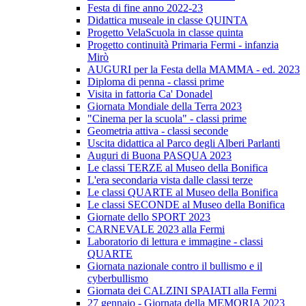
Festa di fine anno 2022-23
Didattica museale in classe QUINTA
Progetto VelaScuola in classe quinta
Progetto continuità Primaria Fermi - infanzia
Mirò
AUGURI per la Festa della MAMMA - ed. 2023
Diploma di penna - classi prime
Visita in fattoria Ca' Donadel
Giornata Mondiale della Terra 2023
"Cinema per la scuola" - classi prime
Geometria attiva - classi seconde
Uscita didattica al Parco degli Alberi Parlanti
Auguri di Buona PASQUA 2023
Le classi TERZE al Museo della Bonifica
L'era secondaria vista dalle classi terze
Le classi QUARTE al Museo della Bonifica
Le classi SECONDE al Museo della Bonifica
Giornate dello SPORT 2023
CARNEVALE 2023 alla Fermi
Laboratorio di lettura e immagine - classi
QUARTE
Giornata nazionale contro il bullismo e il
cyberbullismo
Giornata dei CALZINI SPAIATI alla Fermi
27 gennaio - Giornata della MEMORIA 2023