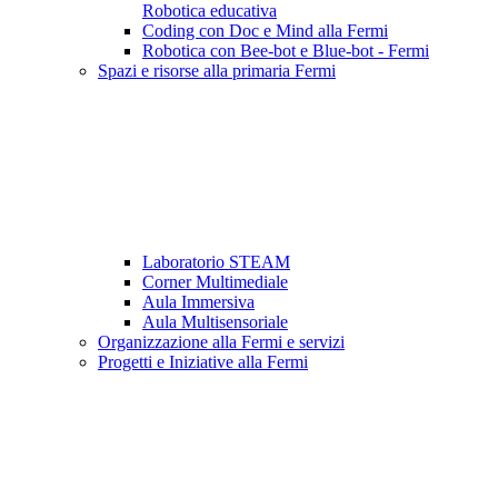
Robotica educativa
Coding con Doc e Mind alla Fermi
Robotica con Bee-bot e Blue-bot - Fermi
Spazi e risorse alla primaria Fermi
Laboratorio STEAM
Corner Multimediale
Aula Immersiva
Aula Multisensoriale
Organizzazione alla Fermi e servizi
Progetti e Iniziative alla Fermi