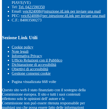
PIAVE(VE)
Tel:
Tel. 0421590350
Email:
veic824008@istruzione.it
Link per inviare una mail
PEC:
veic824008@pec.istruzione.it
Link per inviare una mail
C.F.: 84003500273
Sezione Link Utili
Cookie policy
Note legali
Informativa Privacy
Ufficio Relazioni con il Pubblico
Dichiarazione di accessibilità
Obiettivi di accessibilità
Gestione consensi cookie
Pagina visualizzata
668
volte
Questo sito web è stato finanziato con il sostegno della
Commissione europea. Il sito e tutti i suoi contenuti
riflettono solo le opinioni dell' autore e la
Commissione non può essere ritenuta responsabile per
qualsiasi uso che possa essere fatto delle informazioni