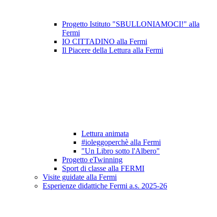
Progetto Istituto "SBULLONIAMOCI!" alla
Fermi
IO CITTADINO alla Fermi
Il Piacere della Lettura alla Fermi
Lettura animata
#ioleggoperchè alla Fermi
"Un Libro sotto l'Albero"
Progetto eTwinning
Sport di classe alla FERMI
Visite guidate alla Fermi
Esperienze didattiche Fermi a.s. 2025-26