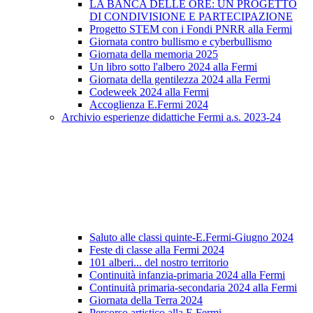
LA BANCA DELLE ORE: UN PROGETTO
DI CONDIVISIONE E PARTECIPAZIONE
Progetto STEM con i Fondi PNRR alla Fermi
Giornata contro bullismo e cyberbullismo
Giornata della memoria 2025
Un libro sotto l'albero 2024 alla Fermi
Giornata della gentilezza 2024 alla Fermi
Codeweek 2024 alla Fermi
Accoglienza E.Fermi 2024
Archivio esperienze didattiche Fermi a.s. 2023-24
Saluto alle classi quinte-E.Fermi-Giugno 2024
Feste di classe alla Fermi 2024
101 alberi... del nostro territorio
Continuità infanzia-primaria 2024 alla Fermi
Continuità primaria-secondaria 2024 alla Fermi
Giornata della Terra 2024
Percorso artistico alla E.Fermi