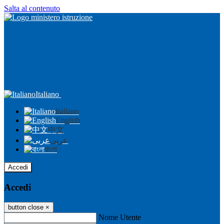
Salta al contenuto
Italiano
Italiano
English
中文
عربى
বাংলা
Accedi
Accedi
button close
×
Nome Utente