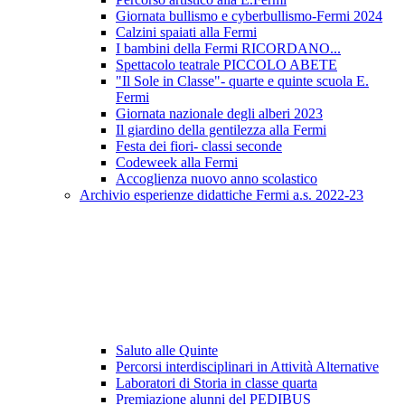
Giornata bullismo e cyberbullismo-Fermi 2024
Calzini spaiati alla Fermi
I bambini della Fermi RICORDANO...
Spettacolo teatrale PICCOLO ABETE
"Il Sole in Classe"- quarte e quinte scuola E.
Fermi
Giornata nazionale degli alberi 2023
Il giardino della gentilezza alla Fermi
Festa dei fiori- classi seconde
Codeweek alla Fermi
Accoglienza nuovo anno scolastico
Archivio esperienze didattiche Fermi a.s. 2022-23
Saluto alle Quinte
Percorsi interdisciplinari in Attività Alternative
Laboratori di Storia in classe quarta
Premiazione alunni del PEDIBUS