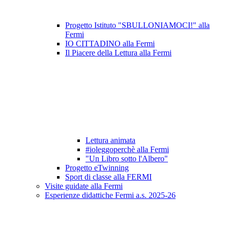
Progetto Istituto "SBULLONIAMOCI!" alla
Fermi
IO CITTADINO alla Fermi
Il Piacere della Lettura alla Fermi
Lettura animata
#ioleggoperchè alla Fermi
"Un Libro sotto l'Albero"
Progetto eTwinning
Sport di classe alla FERMI
Visite guidate alla Fermi
Esperienze didattiche Fermi a.s. 2025-26