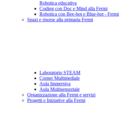
Robotica educativa
Coding con Doc e Mind alla Fermi
Robotica con Bee-bot e Blue-bot - Fermi
Spazi e risorse alla primaria Fermi
Laboratorio STEAM
Corner Multimediale
Aula Immersiva
Aula Multisensoriale
Organizzazione alla Fermi e servizi
Progetti e Iniziative alla Fermi