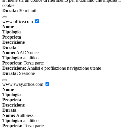
si ritiene sia un codice di riferimento per il dominio che imposta il
cookie.
Durata:
30 minuti
www.office.com
Nome
Tipologia
Proprieta
Descrizione
Durata
Nome:
AADNonce
Tipologia:
analitico
Proprieta:
Terza parte
Descrizione:
Analisi e profilazione navigazione utente
Durata:
Sessione
www.sway.office.com
Nome
Tipologia
Proprieta
Descrizione
Durata
Nome:
AuthSess
Tipologia:
analitico
Proprieta:
Terza parte