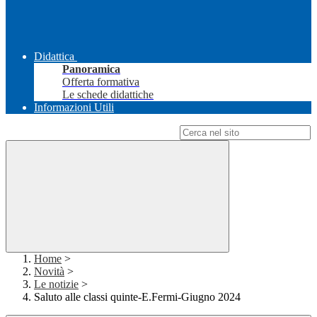
Didattica
Panoramica
Offerta formativa
Le schede didattiche
Informazioni Utili
Campo di ricerca per le pagine del sito
Home
>
Novità
>
Le notizie
>
Saluto alle classi quinte-E.Fermi-Giugno 2024