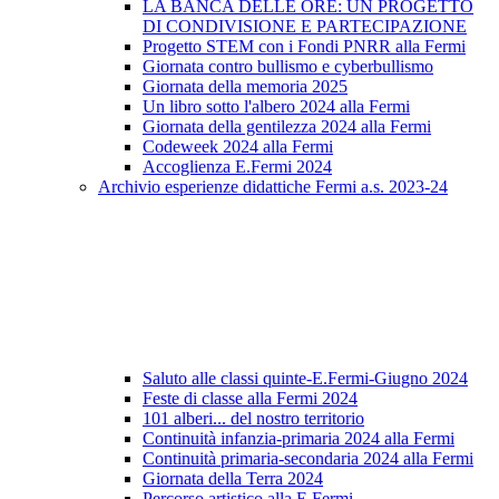
LA BANCA DELLE ORE: UN PROGETTO
DI CONDIVISIONE E PARTECIPAZIONE
Progetto STEM con i Fondi PNRR alla Fermi
Giornata contro bullismo e cyberbullismo
Giornata della memoria 2025
Un libro sotto l'albero 2024 alla Fermi
Giornata della gentilezza 2024 alla Fermi
Codeweek 2024 alla Fermi
Accoglienza E.Fermi 2024
Archivio esperienze didattiche Fermi a.s. 2023-24
Saluto alle classi quinte-E.Fermi-Giugno 2024
Feste di classe alla Fermi 2024
101 alberi... del nostro territorio
Continuità infanzia-primaria 2024 alla Fermi
Continuità primaria-secondaria 2024 alla Fermi
Giornata della Terra 2024
Percorso artistico alla E.Fermi