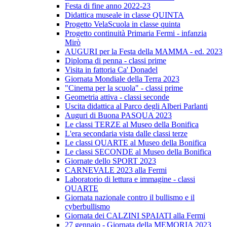
Festa di fine anno 2022-23
Didattica museale in classe QUINTA
Progetto VelaScuola in classe quinta
Progetto continuità Primaria Fermi - infanzia
Mirò
AUGURI per la Festa della MAMMA - ed. 2023
Diploma di penna - classi prime
Visita in fattoria Ca' Donadel
Giornata Mondiale della Terra 2023
"Cinema per la scuola" - classi prime
Geometria attiva - classi seconde
Uscita didattica al Parco degli Alberi Parlanti
Auguri di Buona PASQUA 2023
Le classi TERZE al Museo della Bonifica
L'era secondaria vista dalle classi terze
Le classi QUARTE al Museo della Bonifica
Le classi SECONDE al Museo della Bonifica
Giornate dello SPORT 2023
CARNEVALE 2023 alla Fermi
Laboratorio di lettura e immagine - classi
QUARTE
Giornata nazionale contro il bullismo e il
cyberbullismo
Giornata dei CALZINI SPAIATI alla Fermi
27 gennaio - Giornata della MEMORIA 2023