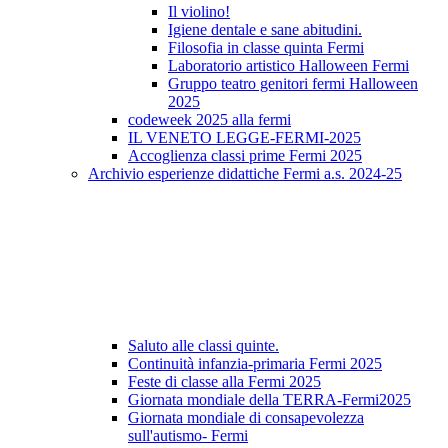
Il violino!
Igiene dentale e sane abitudini.
Filosofia in classe quinta Fermi
Laboratorio artistico Halloween Fermi
Gruppo teatro genitori fermi Halloween
2025
codeweek 2025 alla fermi
IL VENETO LEGGE-FERMI-2025
Accoglienza classi prime Fermi 2025
Archivio esperienze didattiche Fermi a.s. 2024-25
Saluto alle classi quinte.
Continuità infanzia-primaria Fermi 2025
Feste di classe alla Fermi 2025
Giornata mondiale della TERRA-Fermi2025
Giornata mondiale di consapevolezza
sull'autismo- Fermi