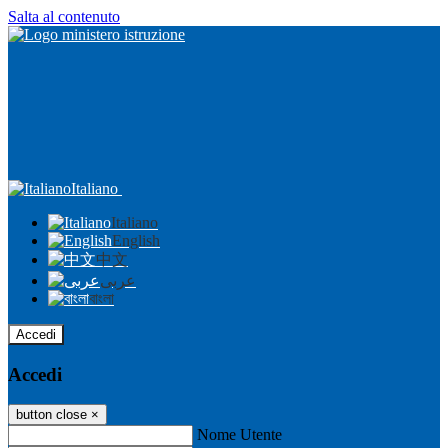
Salta al contenuto
Italiano
Italiano
English
中文
عربى
বাংলা
Accedi
Accedi
button close
×
Nome Utente