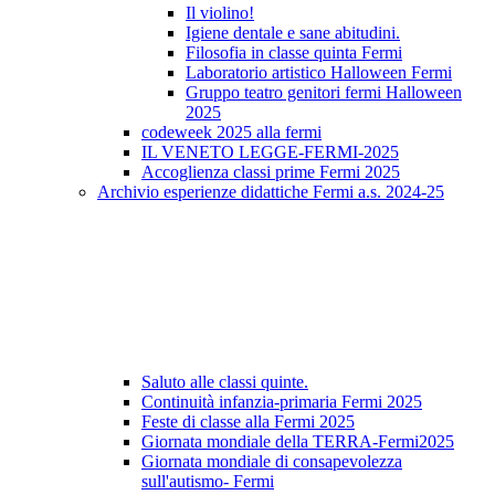
Il violino!
Igiene dentale e sane abitudini.
Filosofia in classe quinta Fermi
Laboratorio artistico Halloween Fermi
Gruppo teatro genitori fermi Halloween
2025
codeweek 2025 alla fermi
IL VENETO LEGGE-FERMI-2025
Accoglienza classi prime Fermi 2025
Archivio esperienze didattiche Fermi a.s. 2024-25
Saluto alle classi quinte.
Continuità infanzia-primaria Fermi 2025
Feste di classe alla Fermi 2025
Giornata mondiale della TERRA-Fermi2025
Giornata mondiale di consapevolezza
sull'autismo- Fermi