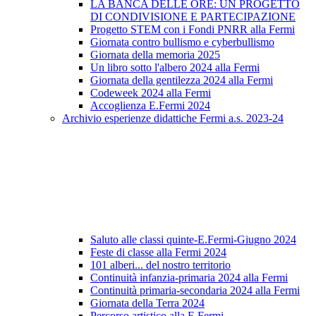
LA BANCA DELLE ORE: UN PROGETTO
DI CONDIVISIONE E PARTECIPAZIONE
Progetto STEM con i Fondi PNRR alla Fermi
Giornata contro bullismo e cyberbullismo
Giornata della memoria 2025
Un libro sotto l'albero 2024 alla Fermi
Giornata della gentilezza 2024 alla Fermi
Codeweek 2024 alla Fermi
Accoglienza E.Fermi 2024
Archivio esperienze didattiche Fermi a.s. 2023-24
Saluto alle classi quinte-E.Fermi-Giugno 2024
Feste di classe alla Fermi 2024
101 alberi... del nostro territorio
Continuità infanzia-primaria 2024 alla Fermi
Continuità primaria-secondaria 2024 alla Fermi
Giornata della Terra 2024
Percorso artistico alla E.Fermi