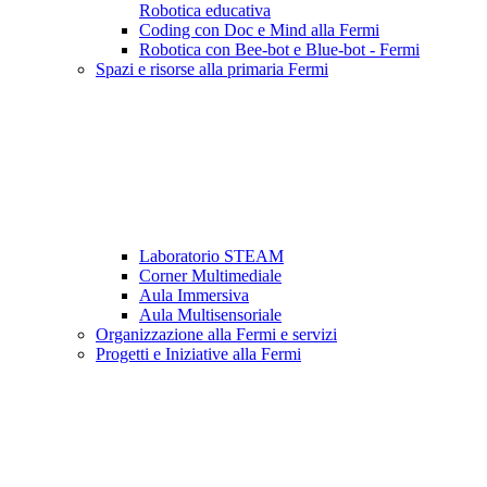
Robotica educativa
Coding con Doc e Mind alla Fermi
Robotica con Bee-bot e Blue-bot - Fermi
Spazi e risorse alla primaria Fermi
Laboratorio STEAM
Corner Multimediale
Aula Immersiva
Aula Multisensoriale
Organizzazione alla Fermi e servizi
Progetti e Iniziative alla Fermi