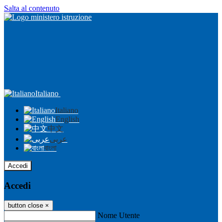
Salta al contenuto
Italiano
Italiano
English
中文
عربى
বাংলা
Accedi
Accedi
button close
×
Nome Utente