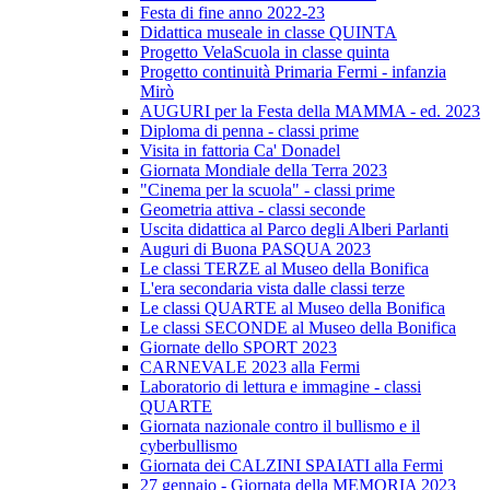
Festa di fine anno 2022-23
Didattica museale in classe QUINTA
Progetto VelaScuola in classe quinta
Progetto continuità Primaria Fermi - infanzia
Mirò
AUGURI per la Festa della MAMMA - ed. 2023
Diploma di penna - classi prime
Visita in fattoria Ca' Donadel
Giornata Mondiale della Terra 2023
"Cinema per la scuola" - classi prime
Geometria attiva - classi seconde
Uscita didattica al Parco degli Alberi Parlanti
Auguri di Buona PASQUA 2023
Le classi TERZE al Museo della Bonifica
L'era secondaria vista dalle classi terze
Le classi QUARTE al Museo della Bonifica
Le classi SECONDE al Museo della Bonifica
Giornate dello SPORT 2023
CARNEVALE 2023 alla Fermi
Laboratorio di lettura e immagine - classi
QUARTE
Giornata nazionale contro il bullismo e il
cyberbullismo
Giornata dei CALZINI SPAIATI alla Fermi
27 gennaio - Giornata della MEMORIA 2023