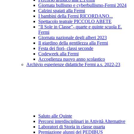
Giornata bullismo e cyberbullismo-Fermi 2024
Calzini spaiati alla Fermi
I bambini della Fermi RICORDANO...
Spettacolo teatrale PICCOLO ABETE
"Il Sole in Classe"- quarte e quinte scuola E.
Fermi
Giornata nazionale degli alberi 2023
Il giardino della gentilezza alla Fermi
Festa dei fiori- classi seconde
Codeweek alla Fermi
Accoglienza nuovo anno scolastico
Archivio esperienze didattiche Fermi a.s. 2022-23
Saluto alle Quinte
Percorsi interdisciplinari in Attività Alternative
Laboratori di Storia in classe quarta
Premiazione alunni del PEDIBUS