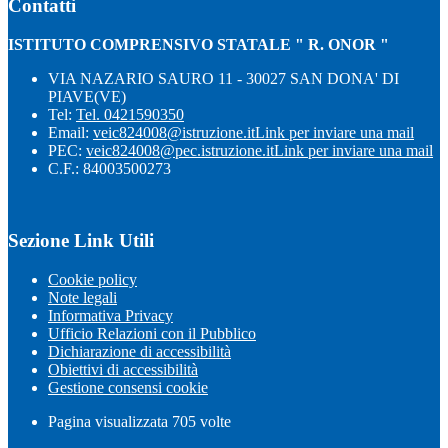
Contatti
ISTITUTO COMPRENSIVO STATALE " R. ONOR "
VIA NAZARIO SAURO 11 - 30027 SAN DONA' DI
PIAVE(VE)
Tel:
Tel. 0421590350
Email:
veic824008@istruzione.it
Link per inviare una mail
PEC:
veic824008@pec.istruzione.it
Link per inviare una mail
C.F.: 84003500273
Sezione Link Utili
Cookie policy
Note legali
Informativa Privacy
Ufficio Relazioni con il Pubblico
Dichiarazione di accessibilità
Obiettivi di accessibilità
Gestione consensi cookie
Pagina visualizzata
705
volte