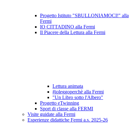
Progetto Istituto "SBULLONIAMOCI!" alla
Fermi
IO CITTADINO alla Fermi
Il Piacere della Lettura alla Fermi
Lettura animata
#ioleggoperchè alla Fermi
"Un Libro sotto l'Albero"
Progetto eTwinning
Sport di classe alla FERMI
Visite guidate alla Fermi
Esperienze didattiche Fermi a.s. 2025-26