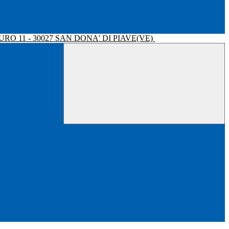
RO 11 - 30027 SAN DONA' DI PIAVE(VE)