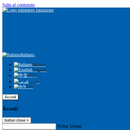
Salta al contenuto
Italiano
Italiano
English
中文
عربى
বাংলা
Accedi
Accedi
button close
×
Nome Utente