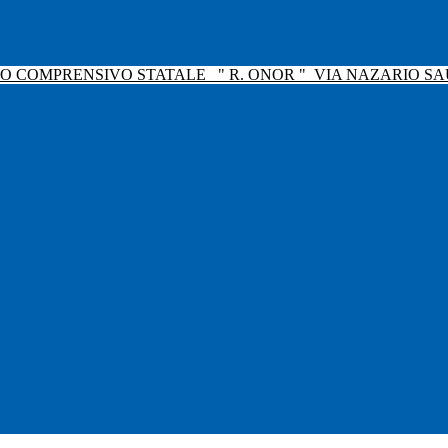
TO COMPRENSIVO STATALE
" R. ONOR "
VIA NAZARIO SAU