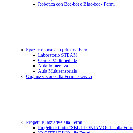
Robotica con Bee-bot e Blue-bot - Fermi
Spazi e risorse alla primaria Fermi
Laboratorio STEAM
Corner Multimediale
Aula Immersiva
Aula Multisensoriale
Organizzazione alla Fermi e servizi
Progetti e Iniziative alla Fermi
Progetto Istituto "SBULLONIAMOCI!" alla Ferm
IO CITTADINO alla Fermi