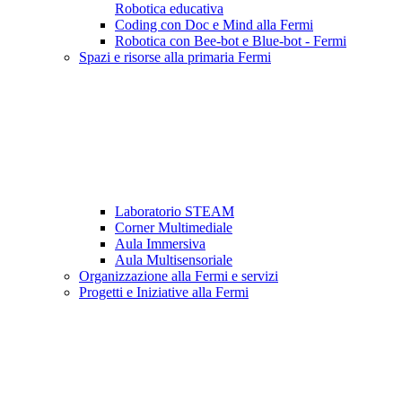
Robotica educativa
Coding con Doc e Mind alla Fermi
Robotica con Bee-bot e Blue-bot - Fermi
Spazi e risorse alla primaria Fermi
Laboratorio STEAM
Corner Multimediale
Aula Immersiva
Aula Multisensoriale
Organizzazione alla Fermi e servizi
Progetti e Iniziative alla Fermi