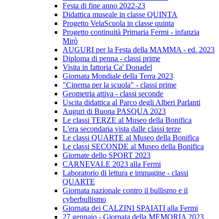
Festa di fine anno 2022-23
Didattica museale in classe QUINTA
Progetto VelaScuola in classe quinta
Progetto continuità Primaria Fermi - infanzia
Mirò
AUGURI per la Festa della MAMMA - ed. 2023
Diploma di penna - classi prime
Visita in fattoria Ca' Donadel
Giornata Mondiale della Terra 2023
"Cinema per la scuola" - classi prime
Geometria attiva - classi seconde
Uscita didattica al Parco degli Alberi Parlanti
Auguri di Buona PASQUA 2023
Le classi TERZE al Museo della Bonifica
L'era secondaria vista dalle classi terze
Le classi QUARTE al Museo della Bonifica
Le classi SECONDE al Museo della Bonifica
Giornate dello SPORT 2023
CARNEVALE 2023 alla Fermi
Laboratorio di lettura e immagine - classi
QUARTE
Giornata nazionale contro il bullismo e il
cyberbullismo
Giornata dei CALZINI SPAIATI alla Fermi
27 gennaio - Giornata della MEMORIA 2023