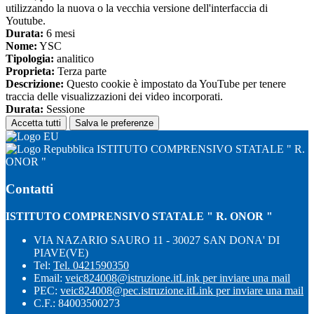
utilizzando la nuova o la vecchia versione dell'interfaccia di
Youtube.
Durata:
6 mesi
Nome:
YSC
Tipologia:
analitico
Proprieta:
Terza parte
Descrizione:
Questo cookie è impostato da YouTube per tenere
traccia delle visualizzazioni dei video incorporati.
Durata:
Sessione
Accetta tutti
Salva le preferenze
ISTITUTO COMPRENSIVO STATALE " R.
ONOR "
Contatti
ISTITUTO COMPRENSIVO STATALE " R. ONOR "
VIA NAZARIO SAURO 11 - 30027 SAN DONA' DI
PIAVE(VE)
Tel:
Tel. 0421590350
Email:
veic824008@istruzione.it
Link per inviare una mail
PEC:
veic824008@pec.istruzione.it
Link per inviare una mail
C.F.: 84003500273