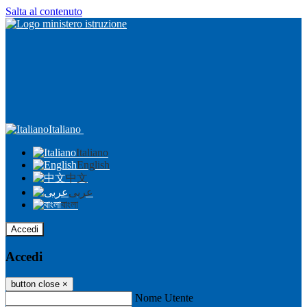
Salta al contenuto
Italiano
Italiano
English
中文
عربى
বাংলা
Accedi
Accedi
button close
×
Nome Utente