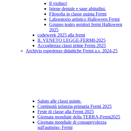
Il violino!
Igiene dentale e sane abitudini.
Filosofia in classe quinta Fermi
Laboratorio artistico Halloween Fermi
Gruppo teatro genitori fermi Halloween
2025
codeweek 2025 alla fermi
IL VENETO LEGGE-FERMI-2025
Accoglienza classi prime Fermi 2025
Archivio esperienze didattiche Fermi a.s. 2024-25
Saluto alle classi quinte.
Continuità infanzia-primaria Fermi 2025
Feste di classe alla Fermi 2025
Giornata mondiale della TERRA-Fermi2025
Giornata mondiale di consapevolezza
sull'autismo- Fermi