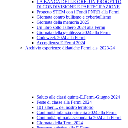
LA BANCA DELLE ORE: UN PROGETTO
DI CONDIVISIONE E PARTECIPAZIONE
Progetto STEM con i Fondi PNRR alla Fermi
Giornata contro bullismo e cyberbullismo
Giornata della memoria 2025
Un libro sotto l'albero 2024 alla Fermi
Giornata della gentilezza 2024 alla Fermi
Codeweek 2024 alla Fermi
Accoglienza E.Fermi 2024
Archivio esperienze didattiche Fermi a.s. 2023-24
Saluto alle classi quinte-E.Fermi-Giugno 2024
Feste di classe alla Fermi 2024
101 alberi... del nostro territorio
Continuità infanzia-primaria 2024 alla Fermi
Continuità primaria-secondaria 2024 alla Fermi
Giornata della Terra 2024
Percorso artistico alla E.Fermi