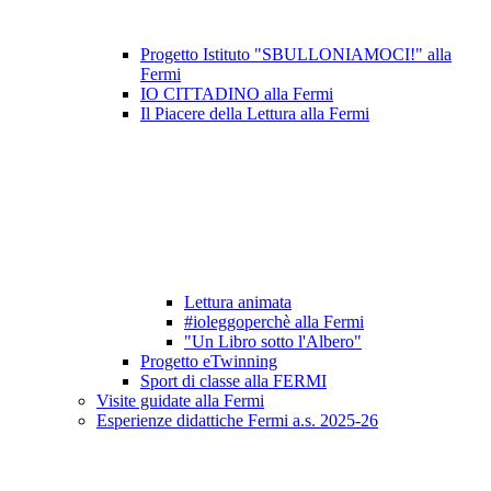
Progetto Istituto "SBULLONIAMOCI!" alla
Fermi
IO CITTADINO alla Fermi
Il Piacere della Lettura alla Fermi
Lettura animata
#ioleggoperchè alla Fermi
"Un Libro sotto l'Albero"
Progetto eTwinning
Sport di classe alla FERMI
Visite guidate alla Fermi
Esperienze didattiche Fermi a.s. 2025-26