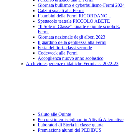
Giornata bullismo e cyberbullismo-Fermi 2024
Calzini spaiati alla Fermi
I bambini della Fermi RICORDANO...
Spettacolo teatrale PICCOLO ABETE
"Il Sole in Classe"- quarte e quinte scuola E.
Fermi
Giornata nazionale degli alberi 2023
Il giardino della gentilezza alla Fermi
Festa dei fiori- classi seconde
Codeweek alla Fermi
Accoglienza nuovo anno scolastico
Archivio esperienze didattiche Fermi a.s. 2022-23
Saluto alle Quinte
Percorsi interdisciplinari in Attività Alternative
Laboratori di Storia in classe quarta
Premiazione alunni del PEDIBUS