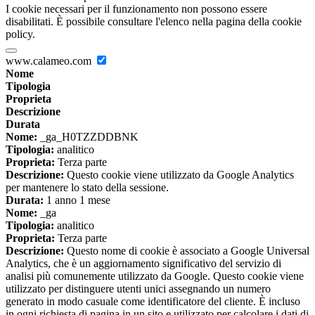
I cookie necessari per il funzionamento non possono essere
disabilitati. È possibile consultare l'elenco nella pagina della cookie
policy.
www.calameo.com
Nome
Tipologia
Proprieta
Descrizione
Durata
Nome:
_ga_H0TZZDDBNK
Tipologia:
analitico
Proprieta:
Terza parte
Descrizione:
Questo cookie viene utilizzato da Google Analytics
per mantenere lo stato della sessione.
Durata:
1 anno 1 mese
Nome:
_ga
Tipologia:
analitico
Proprieta:
Terza parte
Descrizione:
Questo nome di cookie è associato a Google Universal
Analytics, che è un aggiornamento significativo del servizio di
analisi più comunemente utilizzato da Google. Questo cookie viene
utilizzato per distinguere utenti unici assegnando un numero
generato in modo casuale come identificatore del cliente. È incluso
in ogni richiesta di pagina in un sito e utilizzato per calcolare i dati di