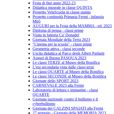
Festa di fine anno 2022-23
Didattica museale in classe QUINTA
Progetto VelaScuola in classe quinta
Progetto continuità Primaria Fermi - infanzia
Mirò
AUGURI per la Festa della MAMMA - ed. 2023
Diploma di penna - classi prime
Visita in fattoria Ca' Donadel
Giornata Mondiale della Terra 2023
"Cinema per la scuola" - classi prime
Geometria attiva - classi seconde
Uscita didattica al Parco degli Alberi Parlanti
Auguri di Buona PASQUA 2023
Le classi TERZE al Museo della Bonifica
L'era secondaria vista dalle classi terze
Le classi QUARTE al Museo della Bonifica
Le classi SECONDE al Museo della Bonifica
Giornate dello SPORT 2023
CARNEVALE 2023 alla Fermi
Laboratorio di lettura e immagine - classi
QUARTE
Giornata nazionale contro il bullismo e il
cyberbullismo
Giornata dei CALZINI SPAIATI alla Fermi
27 gennaio - Giornata della MEMORIA 2023