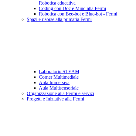
Robotica educativa
Coding con Doc e Mind alla Fermi
Robotica con Bee-bot e Blue-bot - Fermi
Spazi e risorse alla primaria Fermi
Laboratorio STEAM
Corner Multimediale
Aula Immersiva
Aula Multisensoriale
Organizzazione alla Fermi e servizi
Progetti e Iniziative alla Fermi