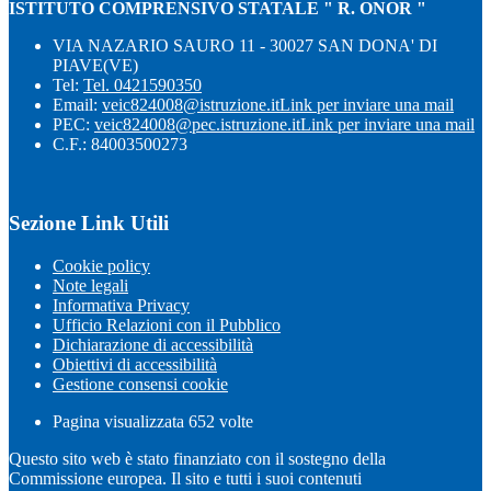
ISTITUTO COMPRENSIVO STATALE " R. ONOR "
VIA NAZARIO SAURO 11 - 30027 SAN DONA' DI
PIAVE(VE)
Tel:
Tel. 0421590350
Email:
veic824008@istruzione.it
Link per inviare una mail
PEC:
veic824008@pec.istruzione.it
Link per inviare una mail
C.F.: 84003500273
Sezione Link Utili
Cookie policy
Note legali
Informativa Privacy
Ufficio Relazioni con il Pubblico
Dichiarazione di accessibilità
Obiettivi di accessibilità
Gestione consensi cookie
Pagina visualizzata
652
volte
Questo sito web è stato finanziato con il sostegno della
Commissione europea. Il sito e tutti i suoi contenuti