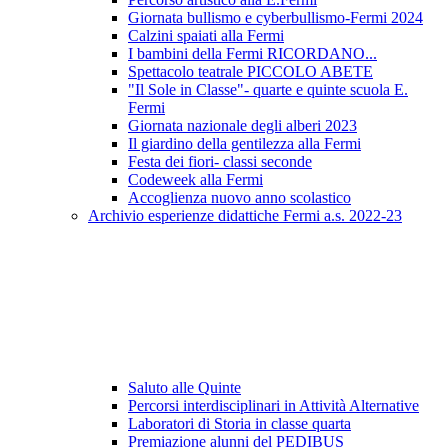
Giornata bullismo e cyberbullismo-Fermi 2024
Calzini spaiati alla Fermi
I bambini della Fermi RICORDANO...
Spettacolo teatrale PICCOLO ABETE
"Il Sole in Classe"- quarte e quinte scuola E.
Fermi
Giornata nazionale degli alberi 2023
Il giardino della gentilezza alla Fermi
Festa dei fiori- classi seconde
Codeweek alla Fermi
Accoglienza nuovo anno scolastico
Archivio esperienze didattiche Fermi a.s. 2022-23
Saluto alle Quinte
Percorsi interdisciplinari in Attività Alternative
Laboratori di Storia in classe quarta
Premiazione alunni del PEDIBUS