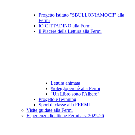
Progetto Istituto "SBULLONIAMOCI!" alla
Fermi
IO CITTADINO alla Fermi
Il Piacere della Lettura alla Fermi
Lettura animata
#ioleggoperchè alla Fermi
"Un Libro sotto l'Albero"
Progetto eTwinning
Sport di classe alla FERMI
Visite guidate alla Fermi
Esperienze didattiche Fermi a.s. 2025-26