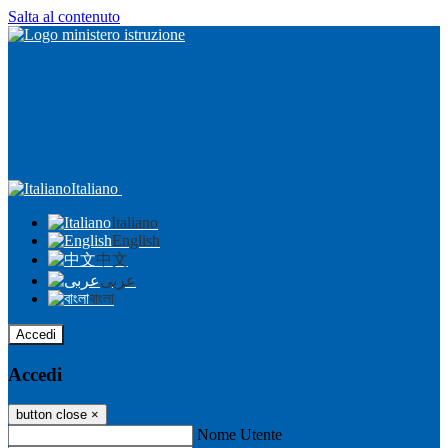
Salta al contenuto
Italiano
Italiano
English
中文
عربى
বাংলা
Accedi
Accedi
button close
×
Nome Utente