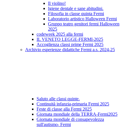
Il violino!
Igiene dentale e sane abitudini.
Filosofia in classe quinta Fermi
Laboratorio artistico Halloween Fermi
Gruppo teatro genitori fermi Halloween
2025
codeweek 2025 alla fermi
IL VENETO LEGGE-FERMI-2025
Accoglienza classi prime Fermi 2025
Archivio esperienze didattiche Fermi a.s. 2024-25
Saluto alle classi quinte.
Continuità infanzia-primaria Fermi 2025
Feste di classe alla Fermi 2025
Giornata mondiale della TERRA-Fermi2025
Giornata mondiale di consapevolezza
sull'autismo- Fermi