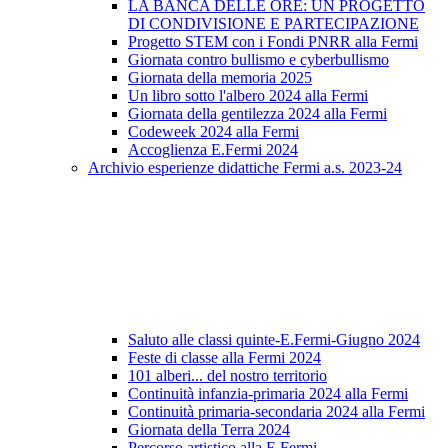
LA BANCA DELLE ORE: UN PROGETTO
DI CONDIVISIONE E PARTECIPAZIONE
Progetto STEM con i Fondi PNRR alla Fermi
Giornata contro bullismo e cyberbullismo
Giornata della memoria 2025
Un libro sotto l'albero 2024 alla Fermi
Giornata della gentilezza 2024 alla Fermi
Codeweek 2024 alla Fermi
Accoglienza E.Fermi 2024
Archivio esperienze didattiche Fermi a.s. 2023-24
Saluto alle classi quinte-E.Fermi-Giugno 2024
Feste di classe alla Fermi 2024
101 alberi... del nostro territorio
Continuità infanzia-primaria 2024 alla Fermi
Continuità primaria-secondaria 2024 alla Fermi
Giornata della Terra 2024
Percorso artistico alla E.Fermi