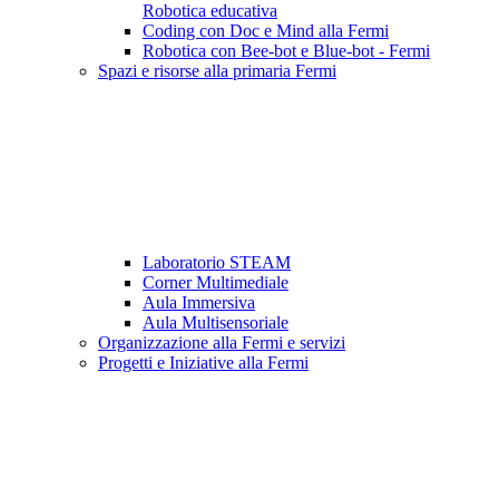
Robotica educativa
Coding con Doc e Mind alla Fermi
Robotica con Bee-bot e Blue-bot - Fermi
Spazi e risorse alla primaria Fermi
Laboratorio STEAM
Corner Multimediale
Aula Immersiva
Aula Multisensoriale
Organizzazione alla Fermi e servizi
Progetti e Iniziative alla Fermi