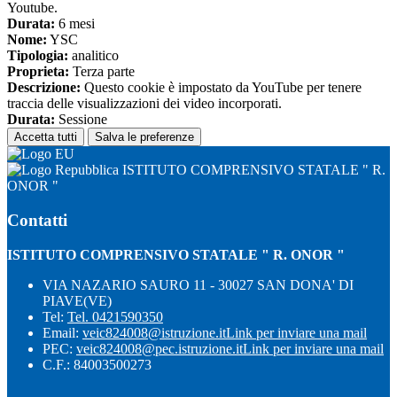
Youtube.
Durata:
6 mesi
Nome:
YSC
Tipologia:
analitico
Proprieta:
Terza parte
Descrizione:
Questo cookie è impostato da YouTube per tenere
traccia delle visualizzazioni dei video incorporati.
Durata:
Sessione
Accetta tutti
Salva le preferenze
ISTITUTO COMPRENSIVO STATALE " R.
ONOR "
Contatti
ISTITUTO COMPRENSIVO STATALE " R. ONOR "
VIA NAZARIO SAURO 11 - 30027 SAN DONA' DI
PIAVE(VE)
Tel:
Tel. 0421590350
Email:
veic824008@istruzione.it
Link per inviare una mail
PEC:
veic824008@pec.istruzione.it
Link per inviare una mail
C.F.: 84003500273