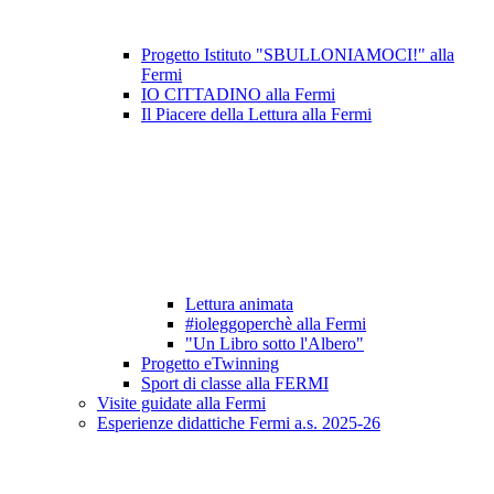
Progetto Istituto "SBULLONIAMOCI!" alla
Fermi
IO CITTADINO alla Fermi
Il Piacere della Lettura alla Fermi
Lettura animata
#ioleggoperchè alla Fermi
"Un Libro sotto l'Albero"
Progetto eTwinning
Sport di classe alla FERMI
Visite guidate alla Fermi
Esperienze didattiche Fermi a.s. 2025-26