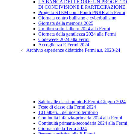
LA BANCA DELLE ORE: UN PROGETTO
DI CONDIVISIONE E PARTECIPAZIONE
Progetto STEM con i Fondi PNRR alla Fermi
Giornata contro bullismo e cyberbullismo
Giornata della memoria 2025
Un libro sotto l'albero 2024 alla Fermi
Giornata della gentilezza 2024 alla Fermi
Codeweek 2024 alla Fermi
Accoglienza E.Fermi 2024
Archivio esperienze didattiche Fermi a.s. 2023-24
Saluto alle classi quinte-E.Fermi-Giugno 2024
Feste di classe alla Fermi 2024
101 alberi... del nostro territorio
Continuità infanzia-primaria 2024 alla Fermi
Continuità primaria-secondaria 2024 alla Fermi
Giornata della Terra 2024
Percorso artistico alla E.Fermi