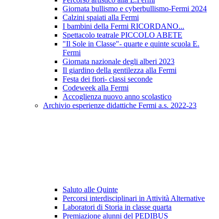
Giornata bullismo e cyberbullismo-Fermi 2024
Calzini spaiati alla Fermi
I bambini della Fermi RICORDANO...
Spettacolo teatrale PICCOLO ABETE
"Il Sole in Classe"- quarte e quinte scuola E.
Fermi
Giornata nazionale degli alberi 2023
Il giardino della gentilezza alla Fermi
Festa dei fiori- classi seconde
Codeweek alla Fermi
Accoglienza nuovo anno scolastico
Archivio esperienze didattiche Fermi a.s. 2022-23
Saluto alle Quinte
Percorsi interdisciplinari in Attività Alternative
Laboratori di Storia in classe quarta
Premiazione alunni del PEDIBUS