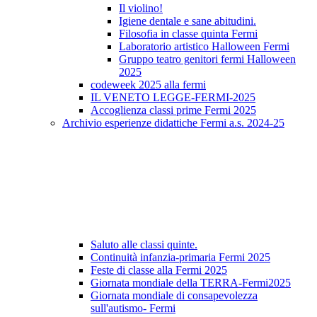
Il violino!
Igiene dentale e sane abitudini.
Filosofia in classe quinta Fermi
Laboratorio artistico Halloween Fermi
Gruppo teatro genitori fermi Halloween
2025
codeweek 2025 alla fermi
IL VENETO LEGGE-FERMI-2025
Accoglienza classi prime Fermi 2025
Archivio esperienze didattiche Fermi a.s. 2024-25
Saluto alle classi quinte.
Continuità infanzia-primaria Fermi 2025
Feste di classe alla Fermi 2025
Giornata mondiale della TERRA-Fermi2025
Giornata mondiale di consapevolezza
sull'autismo- Fermi