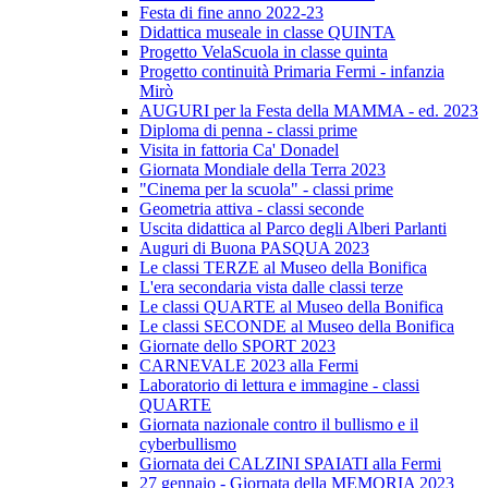
Festa di fine anno 2022-23
Didattica museale in classe QUINTA
Progetto VelaScuola in classe quinta
Progetto continuità Primaria Fermi - infanzia
Mirò
AUGURI per la Festa della MAMMA - ed. 2023
Diploma di penna - classi prime
Visita in fattoria Ca' Donadel
Giornata Mondiale della Terra 2023
"Cinema per la scuola" - classi prime
Geometria attiva - classi seconde
Uscita didattica al Parco degli Alberi Parlanti
Auguri di Buona PASQUA 2023
Le classi TERZE al Museo della Bonifica
L'era secondaria vista dalle classi terze
Le classi QUARTE al Museo della Bonifica
Le classi SECONDE al Museo della Bonifica
Giornate dello SPORT 2023
CARNEVALE 2023 alla Fermi
Laboratorio di lettura e immagine - classi
QUARTE
Giornata nazionale contro il bullismo e il
cyberbullismo
Giornata dei CALZINI SPAIATI alla Fermi
27 gennaio - Giornata della MEMORIA 2023