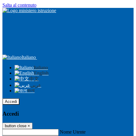
Salta al contenuto
Italiano
Italiano
English
中文
عربى
বাংলা
Accedi
Accedi
button close
×
Nome Utente