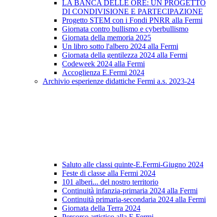
LA BANCA DELLE ORE: UN PROGETTO
DI CONDIVISIONE E PARTECIPAZIONE
Progetto STEM con i Fondi PNRR alla Fermi
Giornata contro bullismo e cyberbullismo
Giornata della memoria 2025
Un libro sotto l'albero 2024 alla Fermi
Giornata della gentilezza 2024 alla Fermi
Codeweek 2024 alla Fermi
Accoglienza E.Fermi 2024
Archivio esperienze didattiche Fermi a.s. 2023-24
Saluto alle classi quinte-E.Fermi-Giugno 2024
Feste di classe alla Fermi 2024
101 alberi... del nostro territorio
Continuità infanzia-primaria 2024 alla Fermi
Continuità primaria-secondaria 2024 alla Fermi
Giornata della Terra 2024
Percorso artistico alla E.Fermi