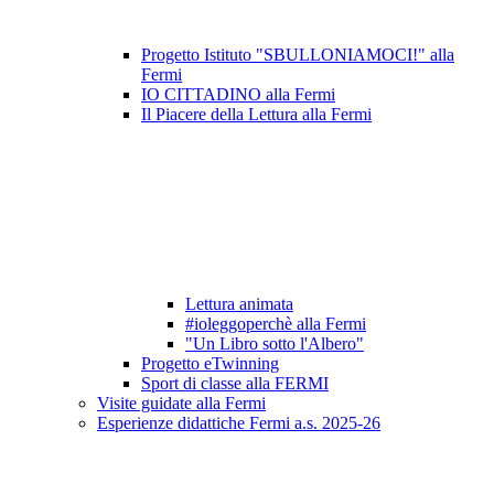
Progetto Istituto "SBULLONIAMOCI!" alla
Fermi
IO CITTADINO alla Fermi
Il Piacere della Lettura alla Fermi
Lettura animata
#ioleggoperchè alla Fermi
"Un Libro sotto l'Albero"
Progetto eTwinning
Sport di classe alla FERMI
Visite guidate alla Fermi
Esperienze didattiche Fermi a.s. 2025-26