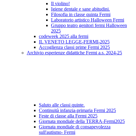
Il violino!
Igiene dentale e sane abitudini.
Filosofia in classe quinta Fermi
Laboratorio artistico Halloween Fermi
Gruppo teatro genitori fermi Halloween
2025
codeweek 2025 alla fermi
IL VENETO LEGGE-FERMI-2025
Accoglienza classi prime Fermi 2025
Archivio esperienze didattiche Fermi a.s. 2024-25
Saluto alle classi quinte.
Continuità infanzia-primaria Fermi 2025
Feste di classe alla Fermi 2025
Giornata mondiale della TERRA-Fermi2025
Giornata mondiale di consapevolezza
sull'autismo- Fermi