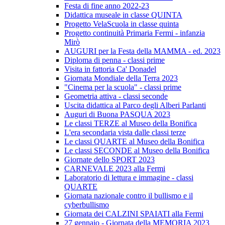
Festa di fine anno 2022-23
Didattica museale in classe QUINTA
Progetto VelaScuola in classe quinta
Progetto continuità Primaria Fermi - infanzia
Mirò
AUGURI per la Festa della MAMMA - ed. 2023
Diploma di penna - classi prime
Visita in fattoria Ca' Donadel
Giornata Mondiale della Terra 2023
"Cinema per la scuola" - classi prime
Geometria attiva - classi seconde
Uscita didattica al Parco degli Alberi Parlanti
Auguri di Buona PASQUA 2023
Le classi TERZE al Museo della Bonifica
L'era secondaria vista dalle classi terze
Le classi QUARTE al Museo della Bonifica
Le classi SECONDE al Museo della Bonifica
Giornate dello SPORT 2023
CARNEVALE 2023 alla Fermi
Laboratorio di lettura e immagine - classi
QUARTE
Giornata nazionale contro il bullismo e il
cyberbullismo
Giornata dei CALZINI SPAIATI alla Fermi
27 gennaio - Giornata della MEMORIA 2023