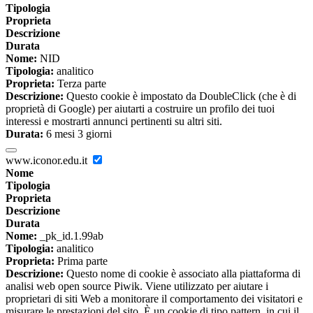
Tipologia
Proprieta
Descrizione
Durata
Nome:
NID
Tipologia:
analitico
Proprieta:
Terza parte
Descrizione:
Questo cookie è impostato da DoubleClick (che è di
proprietà di Google) per aiutarti a costruire un profilo dei tuoi
interessi e mostrarti annunci pertinenti su altri siti.
Durata:
6 mesi 3 giorni
www.iconor.edu.it
Nome
Tipologia
Proprieta
Descrizione
Durata
Nome:
_pk_id.1.99ab
Tipologia:
analitico
Proprieta:
Prima parte
Descrizione:
Questo nome di cookie è associato alla piattaforma di
analisi web open source Piwik. Viene utilizzato per aiutare i
proprietari di siti Web a monitorare il comportamento dei visitatori e
misurare le prestazioni del sito. È un cookie di tipo pattern, in cui il