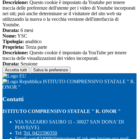
Descrizione:
Questo cookie è impostato da Youtube per tenere
traccia delle preferenze dell'utente per i video di Youtube incorporati
nei siti; può anche determinare se il visitatore del sito web sta
utilizzando la nuova o la vecchia versione dell'interfaccia di
Youtube.
Durata:
6 mesi
Nome:
YSC
Tipologia:
analitico
Proprieta:
Terza parte
Descrizione:
Questo cookie è impostato da YouTube per tenere
traccia delle visualizzazioni dei video incorporati.
Durata:
Sessione
Accetta tutti
Salva le preferenze
ISTITUTO COMPRENSIVO STATALE " R.
ONOR "
Contatti
ISTITUTO COMPRENSIVO STATALE " R. ONOR "
VIA NAZARIO SAURO 11 - 30027 SAN DONA' DI
PIAVE(VE)
Tel:
Tel. 0421590350
Email:
veic824008@istruzione.it
Link per inviare una mail