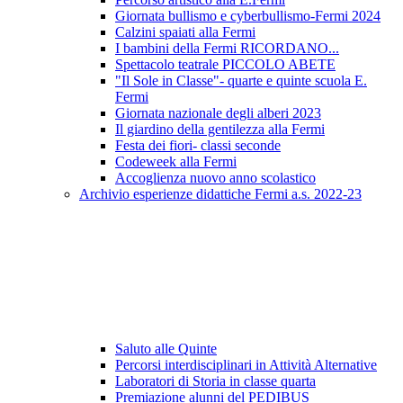
Giornata bullismo e cyberbullismo-Fermi 2024
Calzini spaiati alla Fermi
I bambini della Fermi RICORDANO...
Spettacolo teatrale PICCOLO ABETE
"Il Sole in Classe"- quarte e quinte scuola E.
Fermi
Giornata nazionale degli alberi 2023
Il giardino della gentilezza alla Fermi
Festa dei fiori- classi seconde
Codeweek alla Fermi
Accoglienza nuovo anno scolastico
Archivio esperienze didattiche Fermi a.s. 2022-23
Saluto alle Quinte
Percorsi interdisciplinari in Attività Alternative
Laboratori di Storia in classe quarta
Premiazione alunni del PEDIBUS