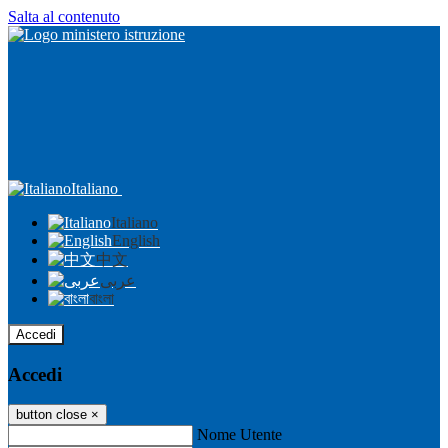
Salta al contenuto
Italiano
Italiano
English
中文
عربى
বাংলা
Accedi
Accedi
button close
×
Nome Utente