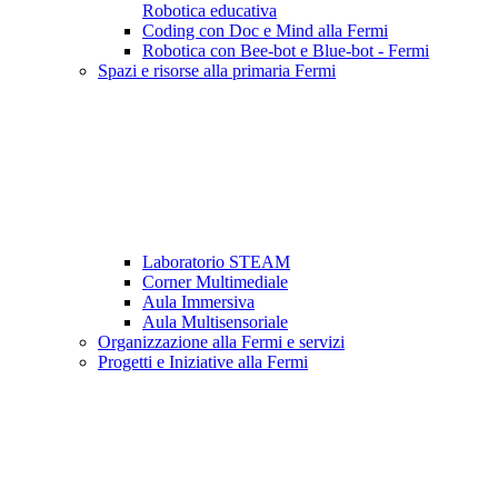
Robotica educativa
Coding con Doc e Mind alla Fermi
Robotica con Bee-bot e Blue-bot - Fermi
Spazi e risorse alla primaria Fermi
Laboratorio STEAM
Corner Multimediale
Aula Immersiva
Aula Multisensoriale
Organizzazione alla Fermi e servizi
Progetti e Iniziative alla Fermi