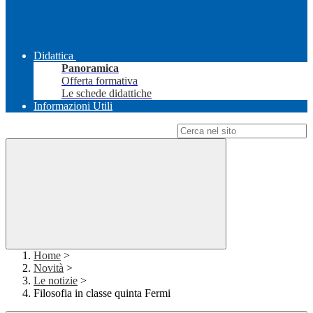
Didattica
Panoramica
Offerta formativa
Le schede didattiche
Informazioni Utili
Campo di ricerca per le pagine del sito
Home
>
Novità
>
Le notizie
>
Filosofia in classe quinta Fermi