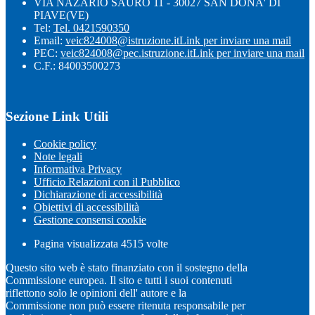
VIA NAZARIO SAURO 11 - 30027 SAN DONA' DI
PIAVE(VE)
Tel:
Tel. 0421590350
Email:
veic824008@istruzione.it
Link per inviare una mail
PEC:
veic824008@pec.istruzione.it
Link per inviare una mail
C.F.: 84003500273
Sezione Link Utili
Cookie policy
Note legali
Informativa Privacy
Ufficio Relazioni con il Pubblico
Dichiarazione di accessibilità
Obiettivi di accessibilità
Gestione consensi cookie
Pagina visualizzata
4515
volte
Questo sito web è stato finanziato con il sostegno della
Commissione europea. Il sito e tutti i suoi contenuti
riflettono solo le opinioni dell' autore e la
Commissione non può essere ritenuta responsabile per