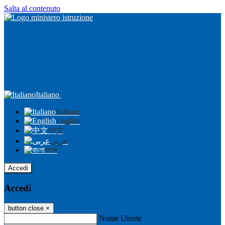
Salta al contenuto
Italiano
Italiano
English
中文
عربى
বাংলা
Accedi
Accedi
button close
×
Nome Utente