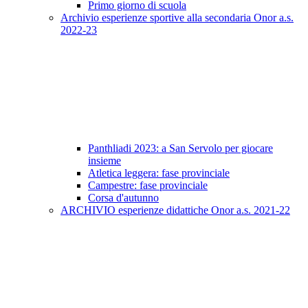
Primo giorno di scuola
Archivio esperienze sportive alla secondaria Onor a.s.
2022-23
Panthliadi 2023: a San Servolo per giocare
insieme
Atletica leggera: fase provinciale
Campestre: fase provinciale
Corsa d'autunno
ARCHIVIO esperienze didattiche Onor a.s. 2021-22