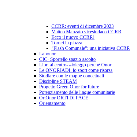
CCRR: eventi di dicembre 2023
Matteo Manzato vicesindaco CCRR
Ecco il nuovo CCRR!
Tornei in piazza
"Flash Comunale": una iniziativa CCRR
Labonor
CIC- Sportello spazio ascolto
Libri al centro- #ioleggo perchè Onor
Le ONORIADI: lo sport come risorsa
Studiare con le mappe concettuali
Discipline STEAM
Progetto Green Onor for future
Potenziamento delle lingue comunitarie
OrtOnor ORTI DI PACE
Orientamento