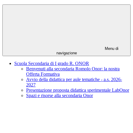
Menu di
navigazione
Scuola Secondaria di I grado R. ONOR
Benvenuti alla secondaria Romolo Onor: la nostra
Offerta Formativa
Avvio della didattica per aule tematiche - a.s. 2026-
2027
Presentazione proposta didattica sperimentale LabOnor
Spazi e risorse alla secondaria Onor