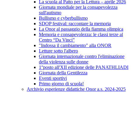
La scuola al Patto per la Lettura – aprile 2026
Giornata mondiale per la consapevolezza
sull'autismo
Bullismo e cyberbullismo
SDOP festival: raccontare la memoria
La Onor al passaggio della fiamma olimpica
Memoria e consapevolezza: le classi terze al
Centro “Da Vinci”
"Indossa il cambiamento" alla ONOR
Letture sotto l'albero
Giornata internazionale contro l'eliminazione
della violenza sulle donne
1°posto all'XII edizione delle PANATHLIADI
Giornata della Gentilezza
Eventi sportivi
Primo giorno di scuola!
Archivio esperienze didattiche Onor a.s. 2024-2025