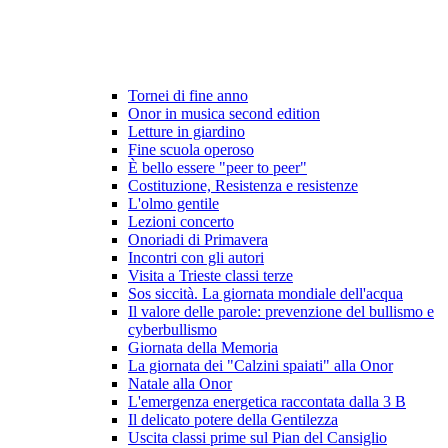
Tornei di fine anno
Onor in musica second edition
Letture in giardino
Fine scuola operoso
È bello essere "peer to peer"
Costituzione, Resistenza e resistenze
L'olmo gentile
Lezioni concerto
Onoriadi di Primavera
Incontri con gli autori
Visita a Trieste classi terze
Sos siccità. La giornata mondiale dell'acqua
Il valore delle parole: prevenzione del bullismo e
cyberbullismo
Giornata della Memoria
La giornata dei "Calzini spaiati" alla Onor
Natale alla Onor
L'emergenza energetica raccontata dalla 3 B
Il delicato potere della Gentilezza
Uscita classi prime sul Pian del Cansiglio