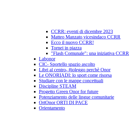
CCRR: eventi di dicembre 2023
Matteo Manzato vicesindaco CCRR
Ecco il nuovo CCRR!
Tornei in piazza
"Flash Comunale": una iniziativa CCRR
Labonor
CIC- Sportello spazio ascolto
Libri al centro- #ioleggo perchè Onor
Le ONORIADI: lo sport come risorsa
Studiare con le mappe concettuali
Discipline STEAM
Progetto Green Onor for future
Potenziamento delle lingue comunitarie
OrtOnor ORTI DI PACE
Orientamento