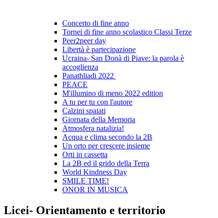
Concerto di fine anno
Tornei di fine anno scolastico Classi Terze
Peer2peer day
Libertà è partecipazione
Ucraina- San Donà di Piave: la parola è
accoglienza
Panathliadi 2022
PEACE
M'illumino di meno 2022 edition
A tu per tu con l'autore
Calzini spaiati
Giornata della Memoria
Atmosfera natalizia!
Acqua e clima secondo la 2B
Un orto per crescere insieme
Orti in cassetta
La 2B ed il grido della Terra
World Kindness Day
SMILE TIME!
ONOR IN MUSICA
Licei- Orientamento e territorio