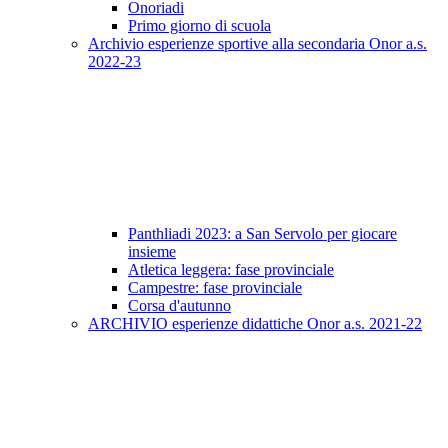
Onoriadi
Primo giorno di scuola
Archivio esperienze sportive alla secondaria Onor a.s.
2022-23
Panthliadi 2023: a San Servolo per giocare
insieme
Atletica leggera: fase provinciale
Campestre: fase provinciale
Corsa d'autunno
ARCHIVIO esperienze didattiche Onor a.s. 2021-22