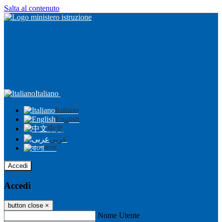
Salta al contenuto
Italiano
Italiano
English
中文
عربى
বাংলা
Accedi
Accedi
button close
×
Nome Utente