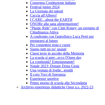
Consegna Costituzione italiana
Festival junior 2024
La Giornata dei talenti
Caccia all'Albero!
I CARE...about the EARTH
ONORe alla sana alimentazione!
"Plastic Ride" con Club Rotary: un esempio di
Cittadinanza Attiva
A confronto con l'astrofisico Luca Perri per
prepararsi al futuro
Per connettere testa e cuore
Siamo tutti un po' spaiati
Classi terze in ascolto della Memoria
La scuola si apre...ecco l'Open day
La continuità? Entusiasmante!
Natale 2023: Donare Dona Gioia
Una ventata di foglie...gentili
Il coro Voci di Speranza
Esperienze sportive
Primo giorno di scuola alla Secondaria
Archivio esperienze didattiche Onor a.s. 2022-23