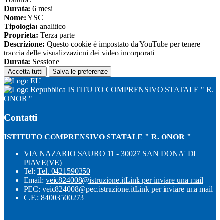
Durata:
6 mesi
Nome:
YSC
Tipologia:
analitico
Proprieta:
Terza parte
Descrizione:
Questo cookie è impostato da YouTube per tenere
traccia delle visualizzazioni dei video incorporati.
Durata:
Sessione
Accetta tutti
Salva le preferenze
ISTITUTO COMPRENSIVO STATALE " R.
ONOR "
Contatti
ISTITUTO COMPRENSIVO STATALE " R. ONOR "
VIA NAZARIO SAURO 11 - 30027 SAN DONA' DI
PIAVE(VE)
Tel:
Tel. 0421590350
Email:
veic824008@istruzione.it
Link per inviare una mail
PEC:
veic824008@pec.istruzione.it
Link per inviare una mail
C.F.: 84003500273