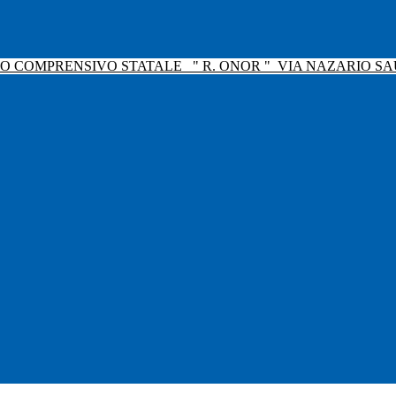
TO COMPRENSIVO STATALE
" R. ONOR "
VIA NAZARIO SAU