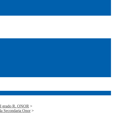
i I grado R. ONOR
>
alla Secondaria Onor
>