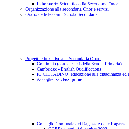
Laboratorio Scientifico alla Secondaria Onor
Organizzazione alla secondaria Onor e servizi
Orario delle lezioni - Scuola Secondaria
Progetti e iniziative alla Secondaria Onor
Continuità (con le classi della Scuola Primaria)
Cambridge - English Qualifications
IO CITTADINO: educazione alla cittadinanza ed a
Accoglienza classi prime
Consiglio Comunale dei Ragazzi e delle Ragazze
CCRR: eventi di dicembre 2023