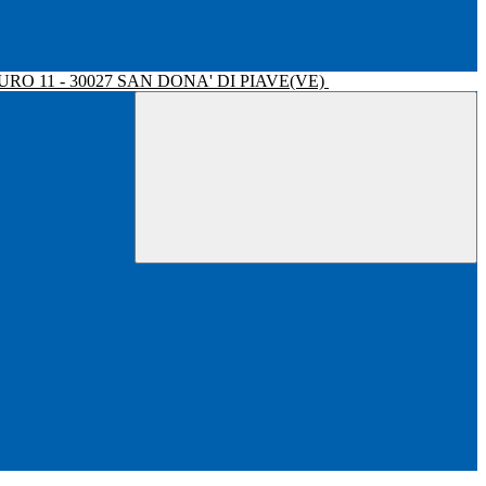
RO 11 - 30027 SAN DONA' DI PIAVE(VE)