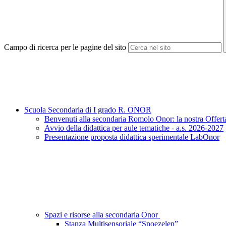
Campo di ricerca per le pagine del sito
Scuola Secondaria di I grado R. ONOR
Benvenuti alla secondaria Romolo Onor: la nostra Offert
Avvio della didattica per aule tematiche - a.s. 2026-2027
Presentazione proposta didattica sperimentale LabOnor
Spazi e risorse alla secondaria Onor
Stanza Multisensoriale “Snoezelen”