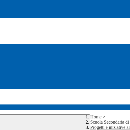
Home
>
Scuola Secondaria d
Progetti e iniziative 