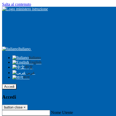
Salta al contenuto
Italiano
Italiano
English
中文
عربى
বাংলা
Accedi
Accedi
button close
×
Nome Utente