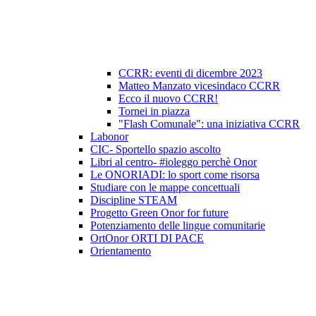
CCRR: eventi di dicembre 2023
Matteo Manzato vicesindaco CCRR
Ecco il nuovo CCRR!
Tornei in piazza
"Flash Comunale": una iniziativa CCRR
Labonor
CIC- Sportello spazio ascolto
Libri al centro- #ioleggo perchè Onor
Le ONORIADI: lo sport come risorsa
Studiare con le mappe concettuali
Discipline STEAM
Progetto Green Onor for future
Potenziamento delle lingue comunitarie
OrtOnor ORTI DI PACE
Orientamento