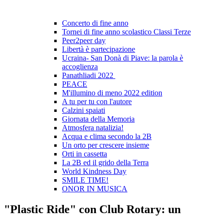
Concerto di fine anno
Tornei di fine anno scolastico Classi Terze
Peer2peer day
Libertà è partecipazione
Ucraina- San Donà di Piave: la parola è
accoglienza
Panathliadi 2022
PEACE
M'illumino di meno 2022 edition
A tu per tu con l'autore
Calzini spaiati
Giornata della Memoria
Atmosfera natalizia!
Acqua e clima secondo la 2B
Un orto per crescere insieme
Orti in cassetta
La 2B ed il grido della Terra
World Kindness Day
SMILE TIME!
ONOR IN MUSICA
"Plastic Ride" con Club Rotary: un