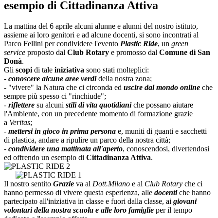
esempio di Cittadinanza Attiva
La mattina del 6 aprile alcuni alunne e alunni del nostro istituto,
assieme ai loro genitori e ad alcune docenti, si sono incontrati al
Parco Fellini per condividere l'evento
Plastic Ride
, un
green
service
proposto dal
Club Rotary
e promosso dal
Comune di San
Donà
.
Gli
scopi
di tale
iniziativa
sono stati molteplici:
-
conoscere alcune aree verdi
della nostra zona;
- "vivere" la Natura che ci circonda ed
uscire dal mondo online
che
sempre più spesso ci "rinchiude";
-
riflettere
su alcuni
stili di vita quotidiani
che possano aiutare
l'Ambiente, con un precedente momento di formazione grazie
a
Veritas
;
-
mettersi in gioco in prima persona
e, muniti di guanti e sacchetti
di plastica, andare a ripulire un parco della nostra città;
-
condividere una mattinata all'aperto
, conoscendosi, divertendosi
ed offrendo un esempio di
Cittadinanza Attiva
.
Il nostro sentito
Grazie
va al
Dott.Milano
e al
Club Rotary
che ci
hanno permesso di vivere questa esperienza, alle
docenti
che hanno
partecipato all'iniziativa in classe e fuori dalla classe, ai
giovani
volontari della nostra scuola e alle loro famiglie
per il tempo