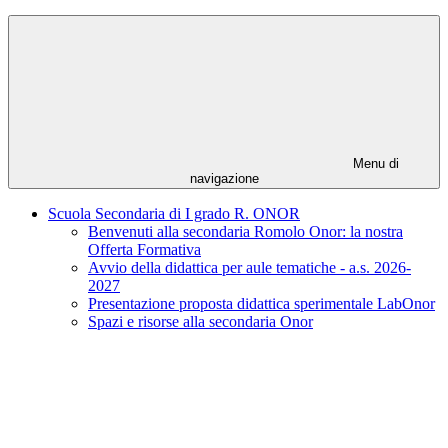
Menu di
navigazione
Scuola Secondaria di I grado R. ONOR
Benvenuti alla secondaria Romolo Onor: la nostra
Offerta Formativa
Avvio della didattica per aule tematiche - a.s. 2026-
2027
Presentazione proposta didattica sperimentale LabOnor
Spazi e risorse alla secondaria Onor