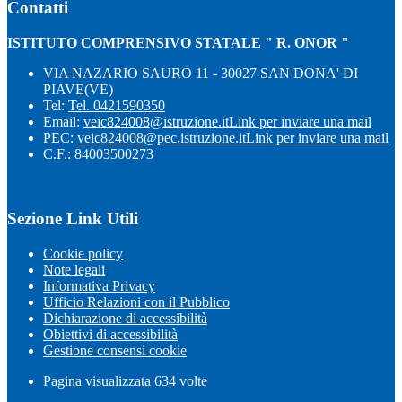
Contatti
ISTITUTO COMPRENSIVO STATALE " R. ONOR "
VIA NAZARIO SAURO 11 - 30027 SAN DONA' DI
PIAVE(VE)
Tel:
Tel. 0421590350
Email:
veic824008@istruzione.it
Link per inviare una mail
PEC:
veic824008@pec.istruzione.it
Link per inviare una mail
C.F.: 84003500273
Sezione Link Utili
Cookie policy
Note legali
Informativa Privacy
Ufficio Relazioni con il Pubblico
Dichiarazione di accessibilità
Obiettivi di accessibilità
Gestione consensi cookie
Pagina visualizzata
634
volte