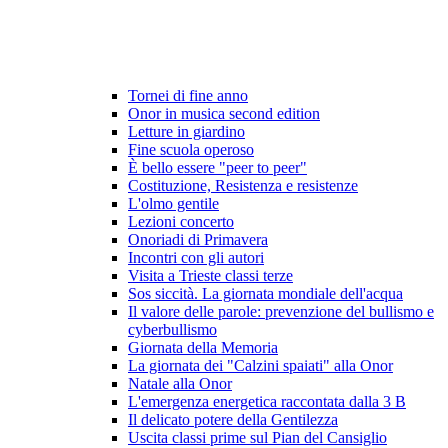
Tornei di fine anno
Onor in musica second edition
Letture in giardino
Fine scuola operoso
È bello essere "peer to peer"
Costituzione, Resistenza e resistenze
L'olmo gentile
Lezioni concerto
Onoriadi di Primavera
Incontri con gli autori
Visita a Trieste classi terze
Sos siccità. La giornata mondiale dell'acqua
Il valore delle parole: prevenzione del bullismo e
cyberbullismo
Giornata della Memoria
La giornata dei "Calzini spaiati" alla Onor
Natale alla Onor
L'emergenza energetica raccontata dalla 3 B
Il delicato potere della Gentilezza
Uscita classi prime sul Pian del Cansiglio