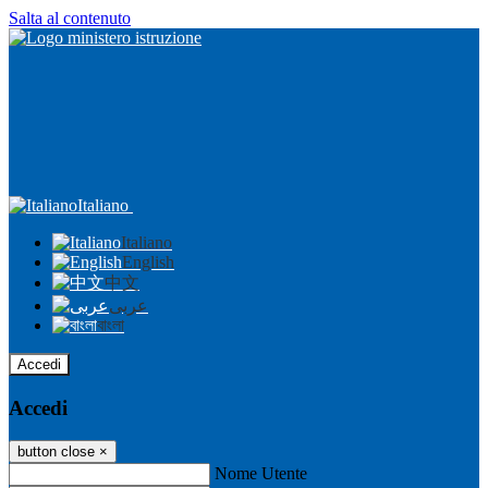
Salta al contenuto
Italiano
Italiano
English
中文
عربى
বাংলা
Accedi
Accedi
button close
×
Nome Utente