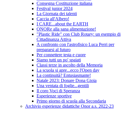
Consegna Costituzione italiana
Festival junior 2024
La Giornata dei talenti
Caccia all'Albero!
I CARE...about the EARTH
ONORe alla sana alimentazione!
"Plastic Ride" con Club Rotary: un esempio di
Cittadinanza Attiva
A confronto con l'astrofisico Luca Perri per
prepararsi al futuro
Per connettere testa e cuore
Siamo tutti un po' spaiati
Classi terze in ascolto della Memoria
La scuola si apre...ecco l'Open day
La continuità? Entusiasmante!
Natale 2023: Donare Dona Gioia
Una ventata di foglie...gentili
Il coro Voci di Speranza
Esperienze sportive
Primo giorno di scuola alla Secondaria
Archivio esperienze didattiche Onor a.s. 2022-23