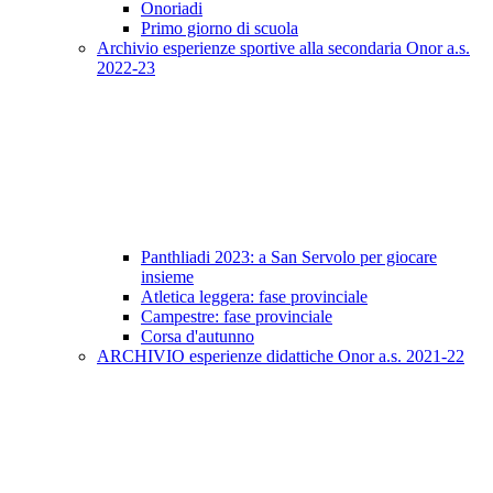
Onoriadi
Primo giorno di scuola
Archivio esperienze sportive alla secondaria Onor a.s.
2022-23
Panthliadi 2023: a San Servolo per giocare
insieme
Atletica leggera: fase provinciale
Campestre: fase provinciale
Corsa d'autunno
ARCHIVIO esperienze didattiche Onor a.s. 2021-22