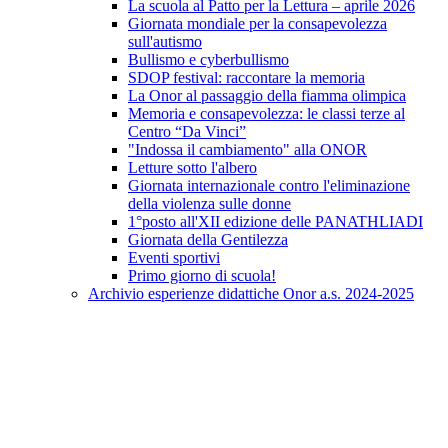
La scuola al Patto per la Lettura – aprile 2026
Giornata mondiale per la consapevolezza
sull'autismo
Bullismo e cyberbullismo
SDOP festival: raccontare la memoria
La Onor al passaggio della fiamma olimpica
Memoria e consapevolezza: le classi terze al
Centro “Da Vinci”
"Indossa il cambiamento" alla ONOR
Letture sotto l'albero
Giornata internazionale contro l'eliminazione
della violenza sulle donne
1°posto all'XII edizione delle PANATHLIADI
Giornata della Gentilezza
Eventi sportivi
Primo giorno di scuola!
Archivio esperienze didattiche Onor a.s. 2024-2025