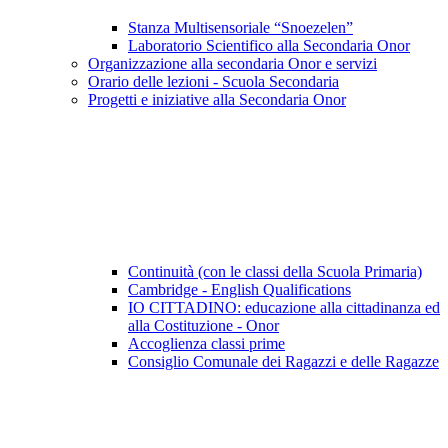
Stanza Multisensoriale “Snoezelen”
Laboratorio Scientifico alla Secondaria Onor
Organizzazione alla secondaria Onor e servizi
Orario delle lezioni - Scuola Secondaria
Progetti e iniziative alla Secondaria Onor
Continuità (con le classi della Scuola Primaria)
Cambridge - English Qualifications
IO CITTADINO: educazione alla cittadinanza ed
alla Costituzione - Onor
Accoglienza classi prime
Consiglio Comunale dei Ragazzi e delle Ragazze