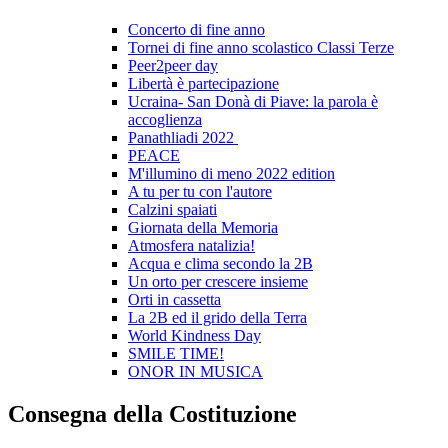
Concerto di fine anno
Tornei di fine anno scolastico Classi Terze
Peer2peer day
Libertà è partecipazione
Ucraina- San Donà di Piave: la parola è
accoglienza
Panathliadi 2022
PEACE
M'illumino di meno 2022 edition
A tu per tu con l'autore
Calzini spaiati
Giornata della Memoria
Atmosfera natalizia!
Acqua e clima secondo la 2B
Un orto per crescere insieme
Orti in cassetta
La 2B ed il grido della Terra
World Kindness Day
SMILE TIME!
ONOR IN MUSICA
Consegna della Costituzione