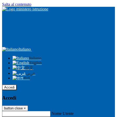
Salta al contenuto
Italiano
Italiano
English
中文
عربى
বাংলা
Accedi
Accedi
button close
×
Nome Utente