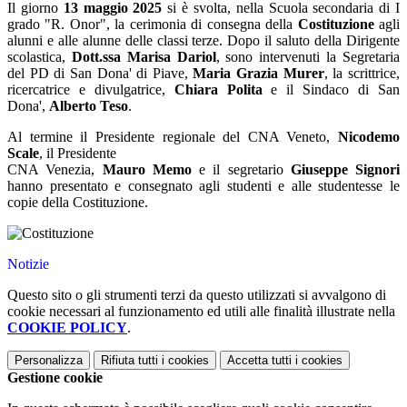
Il giorno
13 maggio 2025
si è svolta, nella Scuola secondaria di I
grado "R. Onor", la cerimonia di consegna della
Costituzione
agli
alunni e alle alunne delle classi terze. Dopo il saluto della Dirigente
scolastica,
Dott.ssa Marisa Dariol
, sono intervenuti la Segretaria
del PD di San Dona' di Piave,
Maria Grazia Murer
, la scrittrice,
ricercatrice e divulgatrice,
Chiara Polita
e il Sindaco di San
Dona',
Alberto Teso
.
Al termine il Presidente regionale del CNA Veneto,
Nicodemo
Scale
, il Presidente
CNA Venezia,
Mauro Memo
e il segretario
Giuseppe Signori
hanno presentato e consegnato agli studenti e alle studentesse le
copie della Costituzione.
Notizie
Questo sito o gli strumenti terzi da questo utilizzati si avvalgono di
cookie necessari al funzionamento ed utili alle finalità illustrate nella
COOKIE POLICY
.
Personalizza
Rifiuta tutti
i cookies
Accetta tutti
i cookies
Gestione cookie