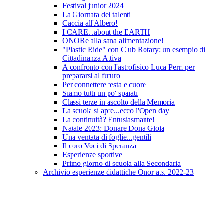
Festival junior 2024
La Giornata dei talenti
Caccia all'Albero!
I CARE...about the EARTH
ONORe alla sana alimentazione!
"Plastic Ride" con Club Rotary: un esempio di
Cittadinanza Attiva
A confronto con l'astrofisico Luca Perri per
prepararsi al futuro
Per connettere testa e cuore
Siamo tutti un po' spaiati
Classi terze in ascolto della Memoria
La scuola si apre...ecco l'Open day
La continuità? Entusiasmante!
Natale 2023: Donare Dona Gioia
Una ventata di foglie...gentili
Il coro Voci di Speranza
Esperienze sportive
Primo giorno di scuola alla Secondaria
Archivio esperienze didattiche Onor a.s. 2022-23