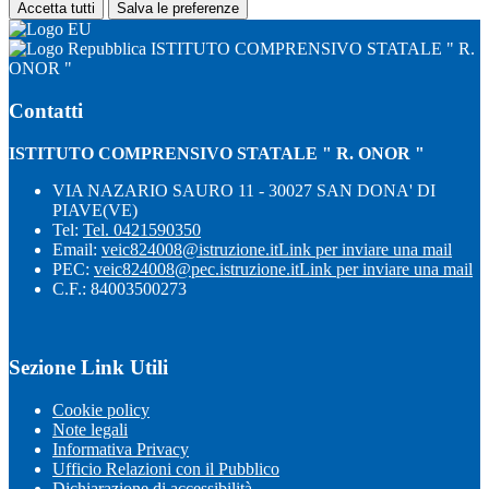
Accetta tutti
Salva le preferenze
ISTITUTO COMPRENSIVO STATALE " R.
ONOR "
Contatti
ISTITUTO COMPRENSIVO STATALE " R. ONOR "
VIA NAZARIO SAURO 11 - 30027 SAN DONA' DI
PIAVE(VE)
Tel:
Tel. 0421590350
Email:
veic824008@istruzione.it
Link per inviare una mail
PEC:
veic824008@pec.istruzione.it
Link per inviare una mail
C.F.: 84003500273
Sezione Link Utili
Cookie policy
Note legali
Informativa Privacy
Ufficio Relazioni con il Pubblico
Dichiarazione di accessibilità