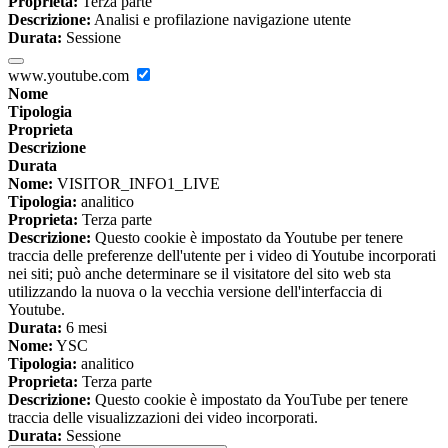
Proprieta:
Terza parte
Descrizione:
Analisi e profilazione navigazione utente
Durata:
Sessione
www.youtube.com
Nome
Tipologia
Proprieta
Descrizione
Durata
Nome:
VISITOR_INFO1_LIVE
Tipologia:
analitico
Proprieta:
Terza parte
Descrizione:
Questo cookie è impostato da Youtube per tenere
traccia delle preferenze dell'utente per i video di Youtube incorporati
nei siti; può anche determinare se il visitatore del sito web sta
utilizzando la nuova o la vecchia versione dell'interfaccia di
Youtube.
Durata:
6 mesi
Nome:
YSC
Tipologia:
analitico
Proprieta:
Terza parte
Descrizione:
Questo cookie è impostato da YouTube per tenere
traccia delle visualizzazioni dei video incorporati.
Durata:
Sessione