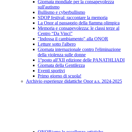
Giornata mondiale per la consapevolezza
sull'autismo
Bullismo e cyberbullismo
SDOP festival: raccontare la memoria
La Onor al passaggio della fiamma olimpica
Memoria e consapevolezza: le classi terze al
Centro “Da Vinci”
"Indossa il cambiamento" alla ONOR
Letture sotto l'albero
Giornata internazionale contro l'eliminazione
della violenza sulle donne
1°posto all'XII edizione delle PANATHLIADI
Giornata della Gentilezza
Eventi sportivi
Primo giorno di scuola!
Archivio esperienze didattiche Onor a.s. 2024-2025
ONORiamo le eccellenze artistiche