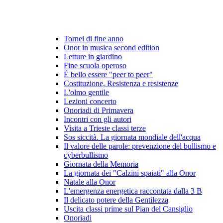
Tornei di fine anno
Onor in musica second edition
Letture in giardino
Fine scuola operoso
È bello essere "peer to peer"
Costituzione, Resistenza e resistenze
L'olmo gentile
Lezioni concerto
Onoriadi di Primavera
Incontri con gli autori
Visita a Trieste classi terze
Sos siccità. La giornata mondiale dell'acqua
Il valore delle parole: prevenzione del bullismo e
cyberbullismo
Giornata della Memoria
La giornata dei "Calzini spaiati" alla Onor
Natale alla Onor
L'emergenza energetica raccontata dalla 3 B
Il delicato potere della Gentilezza
Uscita classi prime sul Pian del Cansiglio
Onoriadi