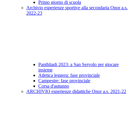
Primo giorno di scuola
Archivio esperienze sportive alla secondaria Onor a.s.
2022-23
Panthliadi 2023: a San Servolo per giocare
insieme
Atletica leggera: fase provinciale
Campestre: fase provinciale
Corsa d'autunno
ARCHIVIO esperienze didattiche Onor a.s. 2021-22