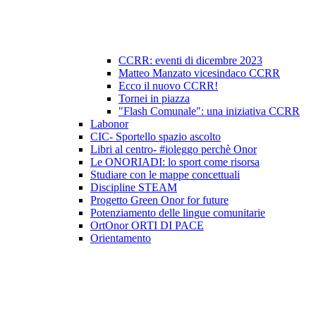
CCRR: eventi di dicembre 2023
Matteo Manzato vicesindaco CCRR
Ecco il nuovo CCRR!
Tornei in piazza
"Flash Comunale": una iniziativa CCRR
Labonor
CIC- Sportello spazio ascolto
Libri al centro- #ioleggo perchè Onor
Le ONORIADI: lo sport come risorsa
Studiare con le mappe concettuali
Discipline STEAM
Progetto Green Onor for future
Potenziamento delle lingue comunitarie
OrtOnor ORTI DI PACE
Orientamento