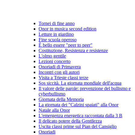
Tornei di fine anno
Onor in musica second edition
Letture in giardino
Fine scuola operoso
È bello essere "peer to peer"
Costituzione, Resistenza e resistenze
L'olmo gentile
Lezioni concerto
Onoriadi di Primavera
Incontri con gli autori
Visita a Trieste classi terze
Sos siccità. La giornata mondiale dell'acqua
Il valore delle parole: prevenzione del bullismo e
cyberbullismo
Giornata della Memoria
La giornata dei "Calzini spaiati" alla Onor
Natale alla Onor
L'emergenza energetica raccontata dalla 3 B
Il delicato potere della Gentilezza
Uscita classi prime sul Pian del Cansiglio
Onoriadi