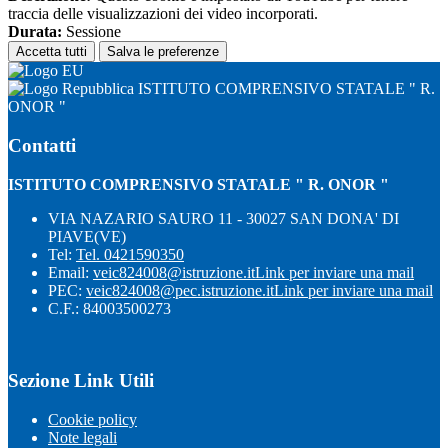
traccia delle visualizzazioni dei video incorporati.
Durata:
Sessione
Accetta tutti
Salva le preferenze
ISTITUTO COMPRENSIVO STATALE " R.
ONOR "
Contatti
ISTITUTO COMPRENSIVO STATALE " R. ONOR "
VIA NAZARIO SAURO 11 - 30027 SAN DONA' DI
PIAVE(VE)
Tel:
Tel. 0421590350
Email:
veic824008@istruzione.it
Link per inviare una mail
PEC:
veic824008@pec.istruzione.it
Link per inviare una mail
C.F.: 84003500273
Sezione Link Utili
Cookie policy
Note legali