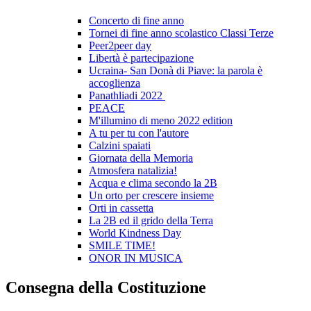
Concerto di fine anno
Tornei di fine anno scolastico Classi Terze
Peer2peer day
Libertà è partecipazione
Ucraina- San Donà di Piave: la parola è
accoglienza
Panathliadi 2022
PEACE
M'illumino di meno 2022 edition
A tu per tu con l'autore
Calzini spaiati
Giornata della Memoria
Atmosfera natalizia!
Acqua e clima secondo la 2B
Un orto per crescere insieme
Orti in cassetta
La 2B ed il grido della Terra
World Kindness Day
SMILE TIME!
ONOR IN MUSICA
Consegna della Costituzione