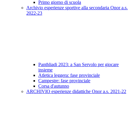
Primo giorno di scuola
Archivio esperienze sportive alla secondaria Onor a.s.
2022-23
Panthliadi 2023: a San Servolo per giocare
insieme
Atletica leggera: fase provinciale
Campestre: fase provinciale
Corsa d'autunno
ARCHIVIO esperienze didattiche Onor a.s. 2021-22