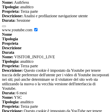
Nome:
AuthSess
Tipologia:
analitico
Proprieta:
Terza parte
Descrizione:
Analisi e profilazione navigazione utente
Durata:
Sessione
www.youtube.com
Nome
Tipologia
Proprieta
Descrizione
Durata
Nome:
VISITOR_INFO1_LIVE
Tipologia:
analitico
Proprieta:
Terza parte
Descrizione:
Questo cookie è impostato da Youtube per tenere
traccia delle preferenze dell'utente per i video di Youtube incorporati
nei siti; può anche determinare se il visitatore del sito web sta
utilizzando la nuova o la vecchia versione dell'interfaccia di
Youtube.
Durata:
6 mesi
Nome:
YSC
Tipologia:
analitico
Proprieta:
Terza parte
Descrizione:
Questo cookie è impostato da YouTube per tenere