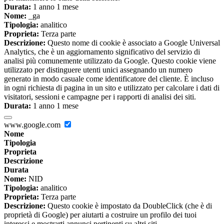
Durata:
1 anno 1 mese
Nome:
_ga
Tipologia:
analitico
Proprieta:
Terza parte
Descrizione:
Questo nome di cookie è associato a Google Universal
Analytics, che è un aggiornamento significativo del servizio di
analisi più comunemente utilizzato da Google. Questo cookie viene
utilizzato per distinguere utenti unici assegnando un numero
generato in modo casuale come identificatore del cliente. È incluso
in ogni richiesta di pagina in un sito e utilizzato per calcolare i dati di
visitatori, sessioni e campagne per i rapporti di analisi dei siti.
Durata:
1 anno 1 mese
www.google.com
Nome
Tipologia
Proprieta
Descrizione
Durata
Nome:
NID
Tipologia:
analitico
Proprieta:
Terza parte
Descrizione:
Questo cookie è impostato da DoubleClick (che è di
proprietà di Google) per aiutarti a costruire un profilo dei tuoi
interessi e mostrarti annunci pertinenti su altri siti.