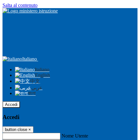
Salta al contenuto
Italiano
Italiano
English
中文
عربى
বাংলা
Accedi
Accedi
button close
×
Nome Utente