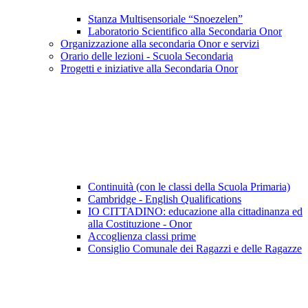
Stanza Multisensoriale “Snoezelen”
Laboratorio Scientifico alla Secondaria Onor
Organizzazione alla secondaria Onor e servizi
Orario delle lezioni - Scuola Secondaria
Progetti e iniziative alla Secondaria Onor
Continuità (con le classi della Scuola Primaria)
Cambridge - English Qualifications
IO CITTADINO: educazione alla cittadinanza ed
alla Costituzione - Onor
Accoglienza classi prime
Consiglio Comunale dei Ragazzi e delle Ragazze