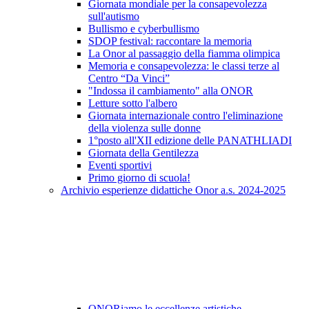
Giornata mondiale per la consapevolezza
sull'autismo
Bullismo e cyberbullismo
SDOP festival: raccontare la memoria
La Onor al passaggio della fiamma olimpica
Memoria e consapevolezza: le classi terze al
Centro “Da Vinci”
"Indossa il cambiamento" alla ONOR
Letture sotto l'albero
Giornata internazionale contro l'eliminazione
della violenza sulle donne
1°posto all'XII edizione delle PANATHLIADI
Giornata della Gentilezza
Eventi sportivi
Primo giorno di scuola!
Archivio esperienze didattiche Onor a.s. 2024-2025
ONORiamo le eccellenze artistiche