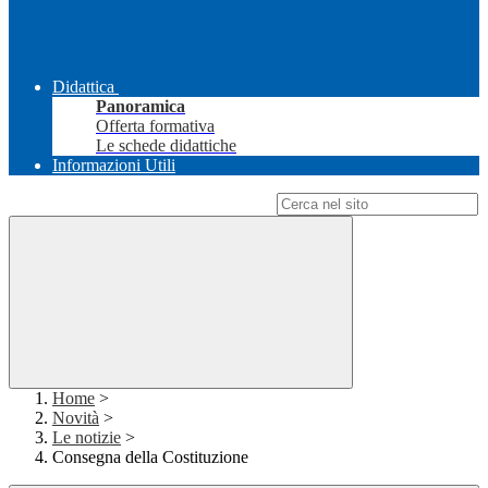
Didattica
Panoramica
Offerta formativa
Le schede didattiche
Informazioni Utili
Campo di ricerca per le pagine del sito
Home
>
Novità
>
Le notizie
>
Consegna della Costituzione