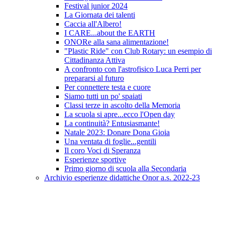
Festival junior 2024
La Giornata dei talenti
Caccia all'Albero!
I CARE...about the EARTH
ONORe alla sana alimentazione!
"Plastic Ride" con Club Rotary: un esempio di
Cittadinanza Attiva
A confronto con l'astrofisico Luca Perri per
prepararsi al futuro
Per connettere testa e cuore
Siamo tutti un po' spaiati
Classi terze in ascolto della Memoria
La scuola si apre...ecco l'Open day
La continuità? Entusiasmante!
Natale 2023: Donare Dona Gioia
Una ventata di foglie...gentili
Il coro Voci di Speranza
Esperienze sportive
Primo giorno di scuola alla Secondaria
Archivio esperienze didattiche Onor a.s. 2022-23