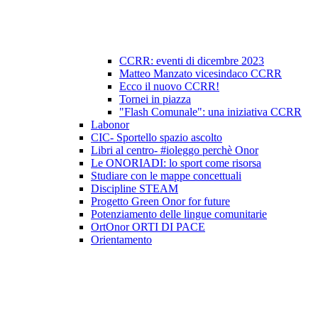
CCRR: eventi di dicembre 2023
Matteo Manzato vicesindaco CCRR
Ecco il nuovo CCRR!
Tornei in piazza
"Flash Comunale": una iniziativa CCRR
Labonor
CIC- Sportello spazio ascolto
Libri al centro- #ioleggo perchè Onor
Le ONORIADI: lo sport come risorsa
Studiare con le mappe concettuali
Discipline STEAM
Progetto Green Onor for future
Potenziamento delle lingue comunitarie
OrtOnor ORTI DI PACE
Orientamento