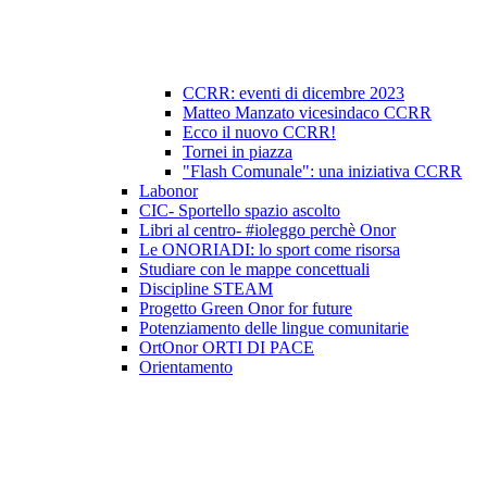
CCRR: eventi di dicembre 2023
Matteo Manzato vicesindaco CCRR
Ecco il nuovo CCRR!
Tornei in piazza
"Flash Comunale": una iniziativa CCRR
Labonor
CIC- Sportello spazio ascolto
Libri al centro- #ioleggo perchè Onor
Le ONORIADI: lo sport come risorsa
Studiare con le mappe concettuali
Discipline STEAM
Progetto Green Onor for future
Potenziamento delle lingue comunitarie
OrtOnor ORTI DI PACE
Orientamento