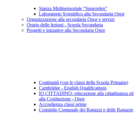
Stanza Multisensoriale “Snoezelen”
Laboratorio Scientifico alla Secondaria Onor
Organizzazione alla secondaria Onor e servizi
Orario delle lezioni - Scuola Secondaria
Progetti e iniziative alla Secondaria Onor
Continuità (con le classi della Scuola Primaria)
Cambridge - English Qualifications
IO CITTADINO: educazione alla cittadinanza ed
alla Costituzione - Onor
Accoglienza classi prime
Consiglio Comunale dei Ragazzi e delle Ragazze