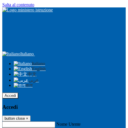
Salta al contenuto
Italiano
Italiano
English
中文
عربى
বাংলা
Accedi
Accedi
button close
×
Nome Utente