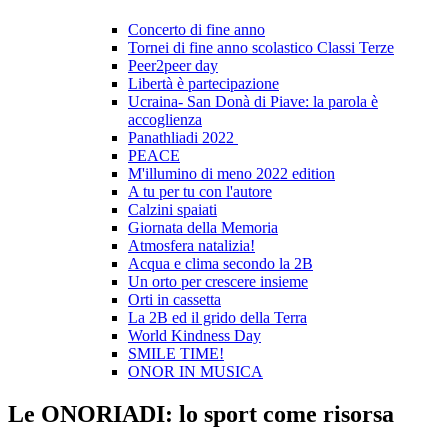
Concerto di fine anno
Tornei di fine anno scolastico Classi Terze
Peer2peer day
Libertà è partecipazione
Ucraina- San Donà di Piave: la parola è
accoglienza
Panathliadi 2022
PEACE
M'illumino di meno 2022 edition
A tu per tu con l'autore
Calzini spaiati
Giornata della Memoria
Atmosfera natalizia!
Acqua e clima secondo la 2B
Un orto per crescere insieme
Orti in cassetta
La 2B ed il grido della Terra
World Kindness Day
SMILE TIME!
ONOR IN MUSICA
Le ONORIADI: lo sport come risorsa