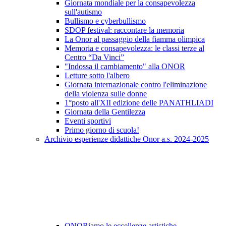
Giornata mondiale per la consapevolezza
sull'autismo
Bullismo e cyberbullismo
SDOP festival: raccontare la memoria
La Onor al passaggio della fiamma olimpica
Memoria e consapevolezza: le classi terze al
Centro “Da Vinci”
"Indossa il cambiamento" alla ONOR
Letture sotto l'albero
Giornata internazionale contro l'eliminazione
della violenza sulle donne
1°posto all'XII edizione delle PANATHLIADI
Giornata della Gentilezza
Eventi sportivi
Primo giorno di scuola!
Archivio esperienze didattiche Onor a.s. 2024-2025
ONORiamo le eccellenze artistiche