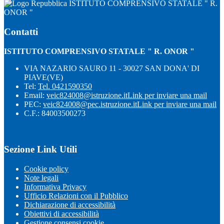
ISTITUTO COMPRENSIVO STATALE " R.
ONOR "
Contatti
ISTITUTO COMPRENSIVO STATALE " R. ONOR "
VIA NAZARIO SAURO 11 - 30027 SAN DONA' DI
PIAVE(VE)
Tel:
Tel. 0421590350
Email:
veic824008@istruzione.it
Link per inviare una mail
PEC:
veic824008@pec.istruzione.it
Link per inviare una mail
C.F.: 84003500273
Sezione Link Utili
Cookie policy
Note legali
Informativa Privacy
Ufficio Relazioni con il Pubblico
Dichiarazione di accessibilità
Obiettivi di accessibilità
Gestione consensi cookie