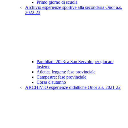
Primo giorno di scuola
Archivio esperienze sportive alla secondaria Onor a.s.
2022-23
Panthliadi 2023: a San Servolo per giocare
insieme
Atletica leggera: fase provinciale
Campestre: fase provinciale
Corsa d'autunno
ARCHIVIO esperienze didattiche Onor a.s. 2021-22