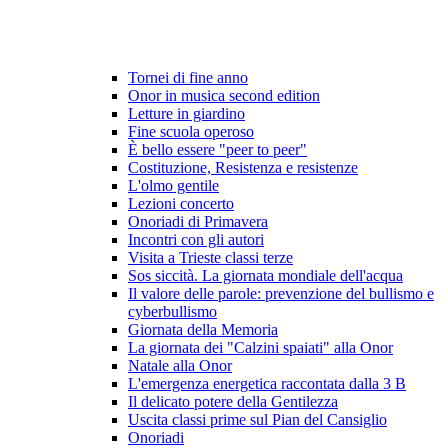
Tornei di fine anno
Onor in musica second edition
Letture in giardino
Fine scuola operoso
È bello essere "peer to peer"
Costituzione, Resistenza e resistenze
L'olmo gentile
Lezioni concerto
Onoriadi di Primavera
Incontri con gli autori
Visita a Trieste classi terze
Sos siccità. La giornata mondiale dell'acqua
Il valore delle parole: prevenzione del bullismo e
cyberbullismo
Giornata della Memoria
La giornata dei "Calzini spaiati" alla Onor
Natale alla Onor
L'emergenza energetica raccontata dalla 3 B
Il delicato potere della Gentilezza
Uscita classi prime sul Pian del Cansiglio
Onoriadi