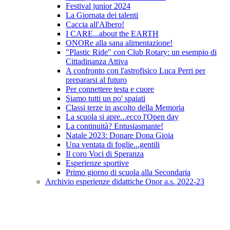
Festival junior 2024
La Giornata dei talenti
Caccia all'Albero!
I CARE...about the EARTH
ONORe alla sana alimentazione!
"Plastic Ride" con Club Rotary: un esempio di
Cittadinanza Attiva
A confronto con l'astrofisico Luca Perri per
prepararsi al futuro
Per connettere testa e cuore
Siamo tutti un po' spaiati
Classi terze in ascolto della Memoria
La scuola si apre...ecco l'Open day
La continuità? Entusiasmante!
Natale 2023: Donare Dona Gioia
Una ventata di foglie...gentili
Il coro Voci di Speranza
Esperienze sportive
Primo giorno di scuola alla Secondaria
Archivio esperienze didattiche Onor a.s. 2022-23