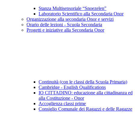
Stanza Multisensoriale “Snoezelen”
Laboratorio Scientifico alla Secondaria Onor
Organizzazione alla secondaria Onor e servizi
Orario delle lezioni - Scuola Secondaria
Progetti e iniziative alla Secondaria Onor
Continuità (con le classi della Scuola Primaria)
Cambridge - English Qualifications
IO CITTADINO: educazione alla cittadinanza ed
alla Costituzione - Onor
Accoglienza classi prime
Consiglio Comunale dei Ragazzi e delle Ragazze