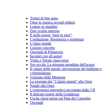
Tornei di fine anno
Onor in musica second edition
Letture in giardino
Fine scuola operoso
È bello essere "peer to peer"
Costituzione, Resistenza e resistenze
L'olmo gentile
Lezioni concerto
Onoriadi di Primavera
Incontri con gli autori
Visita a Trieste classi terze
Sos siccità. La giornata mondiale dell'acqua
Il valore delle parole: prevenzione del bullismo e
cyberbullismo
Giornata della Memoria
La giornata dei "Calzini spaiati" alla Onor
Natale alla Onor
L'emergenza energetica raccontata dalla 3 B
Il delicato potere della Gentilezza
Uscita classi prime sul Pian del Cansiglio
Onoriadi