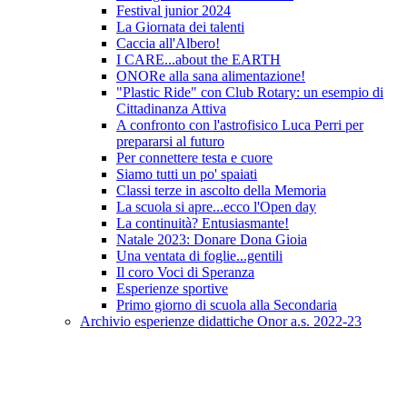
Festival junior 2024
La Giornata dei talenti
Caccia all'Albero!
I CARE...about the EARTH
ONORe alla sana alimentazione!
"Plastic Ride" con Club Rotary: un esempio di
Cittadinanza Attiva
A confronto con l'astrofisico Luca Perri per
prepararsi al futuro
Per connettere testa e cuore
Siamo tutti un po' spaiati
Classi terze in ascolto della Memoria
La scuola si apre...ecco l'Open day
La continuità? Entusiasmante!
Natale 2023: Donare Dona Gioia
Una ventata di foglie...gentili
Il coro Voci di Speranza
Esperienze sportive
Primo giorno di scuola alla Secondaria
Archivio esperienze didattiche Onor a.s. 2022-23