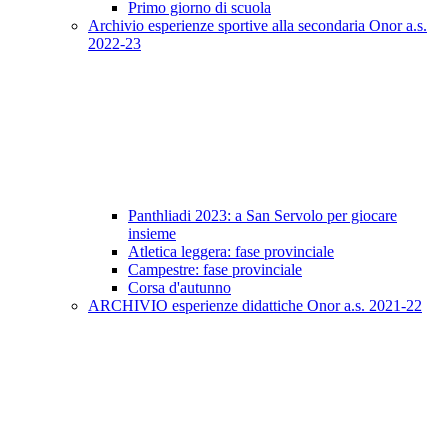
Primo giorno di scuola
Archivio esperienze sportive alla secondaria Onor a.s.
2022-23
Panthliadi 2023: a San Servolo per giocare
insieme
Atletica leggera: fase provinciale
Campestre: fase provinciale
Corsa d'autunno
ARCHIVIO esperienze didattiche Onor a.s. 2021-22