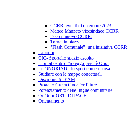
CCRR: eventi di dicembre 2023
Matteo Manzato vicesindaco CCRR
Ecco il nuovo CCRR!
Tornei in piazza
"Flash Comunale": una iniziativa CCRR
Labonor
CIC- Sportello spazio ascolto
Libri al centro- #ioleggo perchè Onor
Le ONORIADI: lo sport come risorsa
Studiare con le mappe concettuali
Discipline STEAM
Progetto Green Onor for future
Potenziamento delle lingue comunitarie
OrtOnor ORTI DI PACE
Orientamento