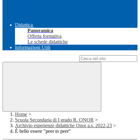
Didattica
Panoramica
Offerta formativa
Le schede didattiche
Informazioni Utili
Campo di ricerca per le pagine del sito
Home
>
Scuola Secondaria di I grado R. ONOR
>
Archivio esperienze didattiche Onor a.s. 2022-23
>
È bello essere "peer to peer"