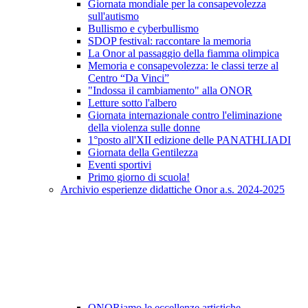
Giornata mondiale per la consapevolezza
sull'autismo
Bullismo e cyberbullismo
SDOP festival: raccontare la memoria
La Onor al passaggio della fiamma olimpica
Memoria e consapevolezza: le classi terze al
Centro “Da Vinci”
"Indossa il cambiamento" alla ONOR
Letture sotto l'albero
Giornata internazionale contro l'eliminazione
della violenza sulle donne
1°posto all'XII edizione delle PANATHLIADI
Giornata della Gentilezza
Eventi sportivi
Primo giorno di scuola!
Archivio esperienze didattiche Onor a.s. 2024-2025
ONORiamo le eccellenze artistiche