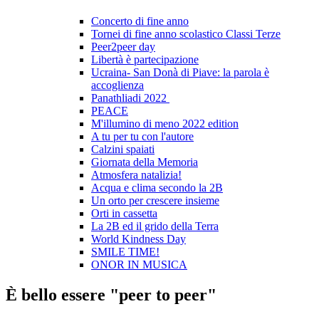
Concerto di fine anno
Tornei di fine anno scolastico Classi Terze
Peer2peer day
Libertà è partecipazione
Ucraina- San Donà di Piave: la parola è
accoglienza
Panathliadi 2022
PEACE
M'illumino di meno 2022 edition
A tu per tu con l'autore
Calzini spaiati
Giornata della Memoria
Atmosfera natalizia!
Acqua e clima secondo la 2B
Un orto per crescere insieme
Orti in cassetta
La 2B ed il grido della Terra
World Kindness Day
SMILE TIME!
ONOR IN MUSICA
È bello essere "peer to peer"