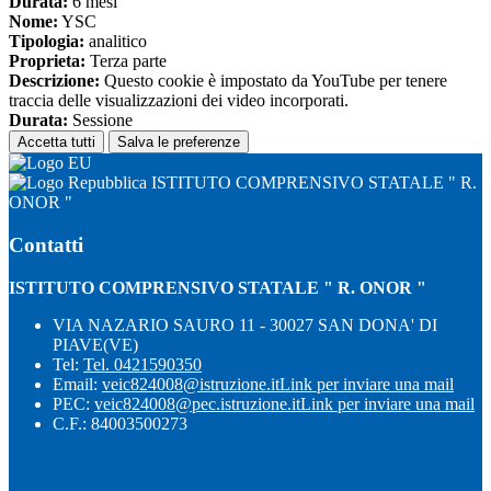
Durata:
6 mesi
Nome:
YSC
Tipologia:
analitico
Proprieta:
Terza parte
Descrizione:
Questo cookie è impostato da YouTube per tenere
traccia delle visualizzazioni dei video incorporati.
Durata:
Sessione
Accetta tutti
Salva le preferenze
ISTITUTO COMPRENSIVO STATALE " R.
ONOR "
Contatti
ISTITUTO COMPRENSIVO STATALE " R. ONOR "
VIA NAZARIO SAURO 11 - 30027 SAN DONA' DI
PIAVE(VE)
Tel:
Tel. 0421590350
Email:
veic824008@istruzione.it
Link per inviare una mail
PEC:
veic824008@pec.istruzione.it
Link per inviare una mail
C.F.: 84003500273