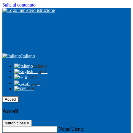
Salta al contenuto
Italiano
Italiano
English
中文
عربى
বাংলা
Accedi
Accedi
button close
×
Nome Utente