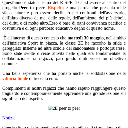
Quest'anno è stato il tema del RISPETTO ad essere al centro del
progetto
Peer to peer
.
Rispetto
è una parola che presenta mille
sfaccettature e può essere declinato nei confronti dell'avversario,
dell'altro diverso da me, delle regole, dell'ambiente, dei più deboli,
dei diritti e di molto altro.Esso è base di ogni convivenza pacifica e
costruttiva e di ogni percorso educativo degno di questo nome.
È all'interno di questo contesto che
martedì 30 maggio
, nell'ambito
dell'iniziativa Sport in piazza, la classe 2E ha raccolto la sfida e
gareggiato insieme ad altre scuole del sandonatese e portogruarese.
Sono state svolte diverse attività nelle quali era fondamentale la
collaborazione fra ragazzi, pari grado uniti verso un obiettivo
comune.
Una bella esperienza che ha portato anche la soddisfazione della
vittoria finale
di trecento euro.
Complimenti ai nostri ragazzi che hanno saputo raggiungere questo
traguardo e contemporaneamente apprendere una grande lezione sul
significato del rispetto.
Notizie
Questo sito o gli strumenti terzi da questo utilizzati si avvalgono di