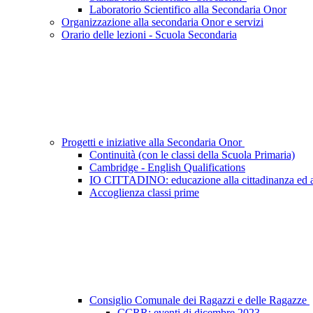
Laboratorio Scientifico alla Secondaria Onor
Organizzazione alla secondaria Onor e servizi
Orario delle lezioni - Scuola Secondaria
Progetti e iniziative alla Secondaria Onor
Continuità (con le classi della Scuola Primaria)
Cambridge - English Qualifications
IO CITTADINO: educazione alla cittadinanza ed a
Accoglienza classi prime
Consiglio Comunale dei Ragazzi e delle Ragazze
CCRR: eventi di dicembre 2023