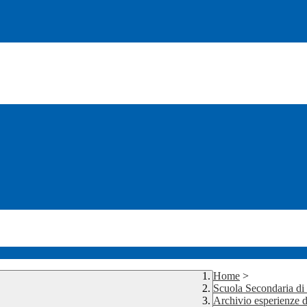
Home
>
Scuola Secondaria d
Archivio esperienze d