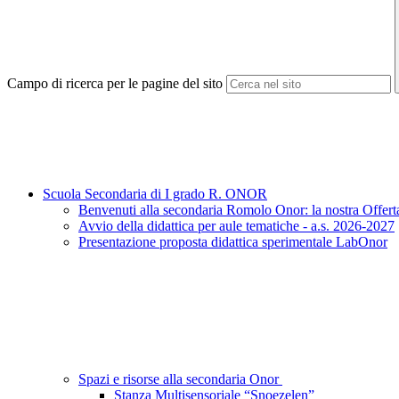
Campo di ricerca per le pagine del sito
Scuola Secondaria di I grado R. ONOR
Benvenuti alla secondaria Romolo Onor: la nostra Offert
Avvio della didattica per aule tematiche - a.s. 2026-2027
Presentazione proposta didattica sperimentale LabOnor
Spazi e risorse alla secondaria Onor
Stanza Multisensoriale “Snoezelen”