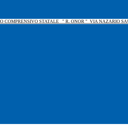
TO COMPRENSIVO STATALE
" R. ONOR "
VIA NAZARIO SAU