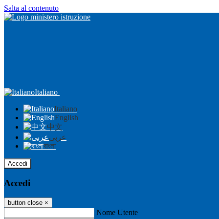
Salta al contenuto
Italiano
Italiano
English
中文
عربى
বাংলা
Accedi
Accedi
button close
×
Nome Utente