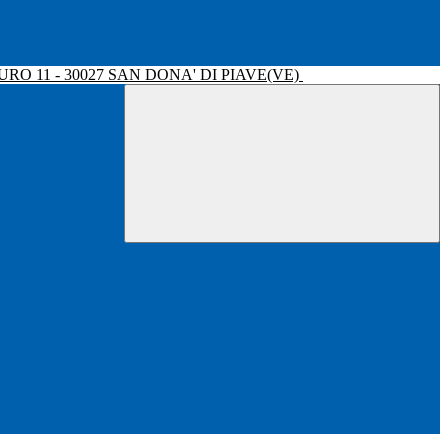
RO 11 - 30027 SAN DONA' DI PIAVE(VE)