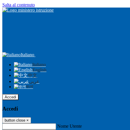
Salta al contenuto
Italiano
Italiano
English
中文
عربى
বাংলা
Accedi
Accedi
button close
×
Nome Utente