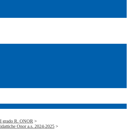
i I grado R. ONOR
>
idattiche Onor a.s. 2024-2025
>