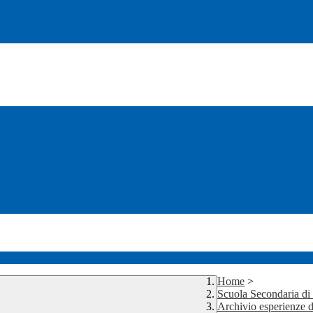
Home
>
Scuola Secondaria d
Archivio esperienze d