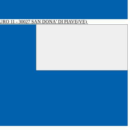
RO 11 - 30027 SAN DONA' DI PIAVE(VE)