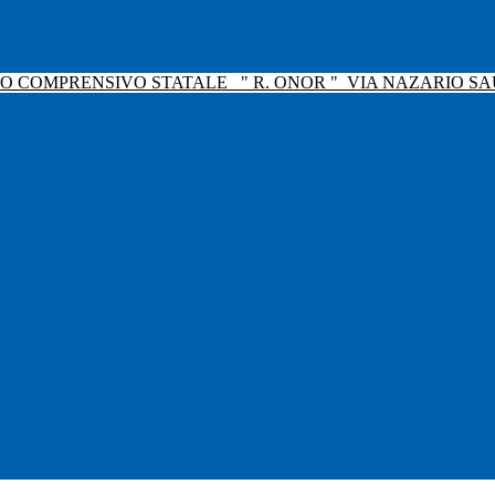
TO COMPRENSIVO STATALE
" R. ONOR "
VIA NAZARIO SAU