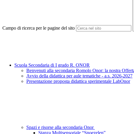
Campo di ricerca per le pagine del sito
Scuola Secondaria di I grado R. ONOR
Benvenuti alla secondaria Romolo Onor: la nostra Offert
Avvio della didattica per aule tematiche - a.s. 2026-2027
Presentazione proposta didattica sperimentale LabOnor
Spazi e risorse alla secondaria Onor
Stanza Multisensoriale “Snoezelen”