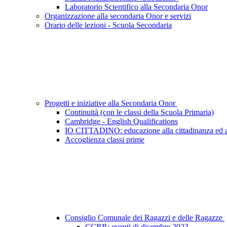
Laboratorio Scientifico alla Secondaria Onor
Organizzazione alla secondaria Onor e servizi
Orario delle lezioni - Scuola Secondaria
Progetti e iniziative alla Secondaria Onor
Continuità (con le classi della Scuola Primaria)
Cambridge - English Qualifications
IO CITTADINO: educazione alla cittadinanza ed a
Accoglienza classi prime
Consiglio Comunale dei Ragazzi e delle Ragazze
CCRR: eventi di dicembre 2023