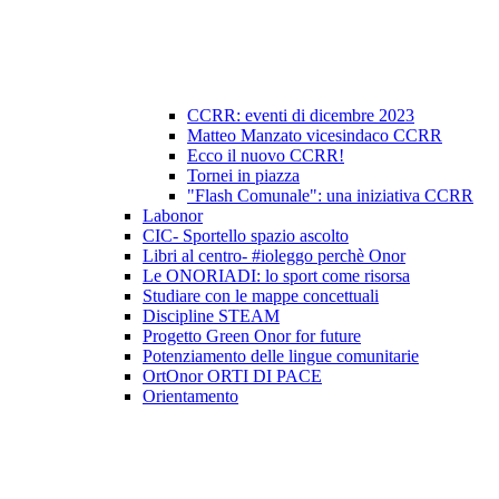
CCRR: eventi di dicembre 2023
Matteo Manzato vicesindaco CCRR
Ecco il nuovo CCRR!
Tornei in piazza
"Flash Comunale": una iniziativa CCRR
Labonor
CIC- Sportello spazio ascolto
Libri al centro- #ioleggo perchè Onor
Le ONORIADI: lo sport come risorsa
Studiare con le mappe concettuali
Discipline STEAM
Progetto Green Onor for future
Potenziamento delle lingue comunitarie
OrtOnor ORTI DI PACE
Orientamento