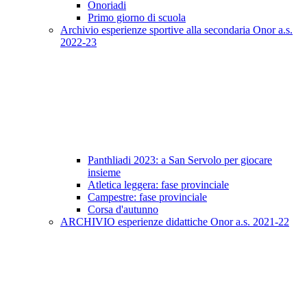
Onoriadi
Primo giorno di scuola
Archivio esperienze sportive alla secondaria Onor a.s.
2022-23
Panthliadi 2023: a San Servolo per giocare
insieme
Atletica leggera: fase provinciale
Campestre: fase provinciale
Corsa d'autunno
ARCHIVIO esperienze didattiche Onor a.s. 2021-22