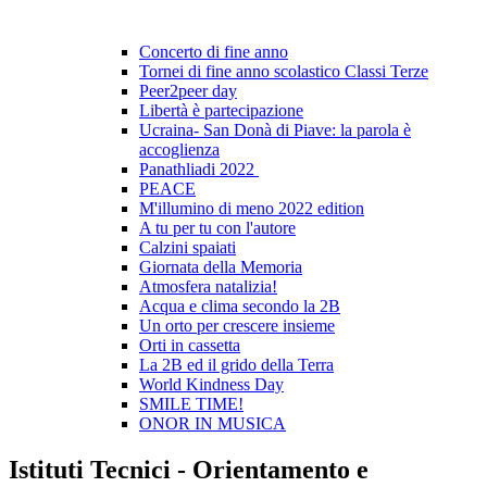
Concerto di fine anno
Tornei di fine anno scolastico Classi Terze
Peer2peer day
Libertà è partecipazione
Ucraina- San Donà di Piave: la parola è
accoglienza
Panathliadi 2022
PEACE
M'illumino di meno 2022 edition
A tu per tu con l'autore
Calzini spaiati
Giornata della Memoria
Atmosfera natalizia!
Acqua e clima secondo la 2B
Un orto per crescere insieme
Orti in cassetta
La 2B ed il grido della Terra
World Kindness Day
SMILE TIME!
ONOR IN MUSICA
Istituti Tecnici - Orientamento e