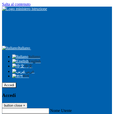
Salta al contenuto
Italiano
Italiano
English
中文
عربى
বাংলা
Accedi
Accedi
button close
×
Nome Utente