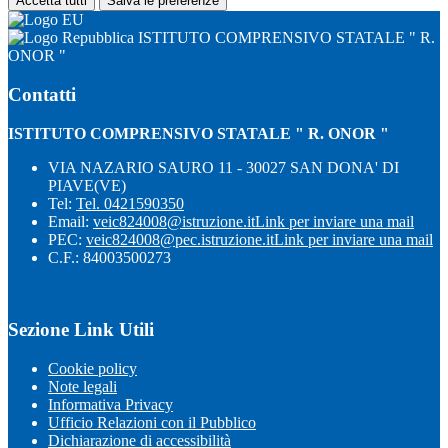
Accetta tutti
Salva le preferenze
ISTITUTO COMPRENSIVO STATALE " R.
ONOR "
Contatti
ISTITUTO COMPRENSIVO STATALE " R. ONOR "
VIA NAZARIO SAURO 11 - 30027 SAN DONA' DI
PIAVE(VE)
Tel:
Tel. 0421590350
Email:
veic824008@istruzione.it
Link per inviare una mail
PEC:
veic824008@pec.istruzione.it
Link per inviare una mail
C.F.: 84003500273
Sezione Link Utili
Cookie policy
Note legali
Informativa Privacy
Ufficio Relazioni con il Pubblico
Dichiarazione di accessibilità