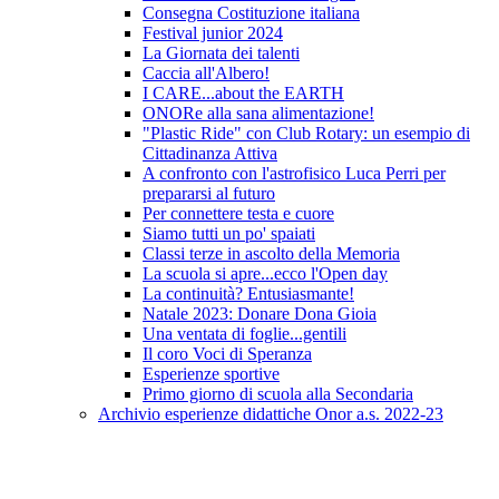
Consegna Costituzione italiana
Festival junior 2024
La Giornata dei talenti
Caccia all'Albero!
I CARE...about the EARTH
ONORe alla sana alimentazione!
"Plastic Ride" con Club Rotary: un esempio di
Cittadinanza Attiva
A confronto con l'astrofisico Luca Perri per
prepararsi al futuro
Per connettere testa e cuore
Siamo tutti un po' spaiati
Classi terze in ascolto della Memoria
La scuola si apre...ecco l'Open day
La continuità? Entusiasmante!
Natale 2023: Donare Dona Gioia
Una ventata di foglie...gentili
Il coro Voci di Speranza
Esperienze sportive
Primo giorno di scuola alla Secondaria
Archivio esperienze didattiche Onor a.s. 2022-23