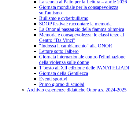
La scuola al Patto per la Lettura – aprile 2026
Giornata mondiale per la consapevolezza
sull'autismo
Bullismo e cyberbullismo
SDOP festival: raccontare la memoria
La Onor al passaggio della fiamma olimpica
Memoria e consapevolezza: le classi terze al
Centro “Da Vinci”
"Indossa il cambiamento" alla ONOR
Letture sotto l'albero
Giornata internazionale contro l'eliminazione
della violenza sulle donne
1°posto all'XII edizione delle PANATHLIADI
Giornata della Gentilezza
Eventi sportivi
Primo giorno di scuola!
Archivio esperienze didattiche Onor a.s. 2024-2025