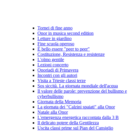
Tornei di fine anno
Onor in musica second edition
Letture in giardino
Fine scuola operoso
È bello essere "peer to peer"
Costituzione, Resistenza e resistenze
L'olmo gentile
Lezioni concerto
Onoriadi di Primavera
Incontri con gli autori
Visita a Trieste classi terze
Sos siccità. La giornata mondiale dell'acqua
Il valore delle parole: prevenzione del bullismo e
cyberbullismo
Giornata della Memoria
La giornata dei "Calzini spaiati" alla Onor
Natale alla Onor
L'emergenza energetica raccontata dalla 3 B
Il delicato potere della Gentilezza
Uscita classi prime sul Pian del Cansiglio