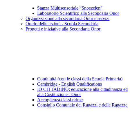
Stanza Multisensoriale “Snoezelen”
Laboratorio Scientifico alla Secondaria Onor
Organizzazione alla secondaria Onor e servizi
Orario delle lezioni - Scuola Secondaria
Progetti e iniziative alla Secondaria Onor
Continuità (con le classi della Scuola Primaria)
Cambridge - English Qualifications
IO CITTADINO: educazione alla cittadinanza ed
alla Costituzione - Onor
Accoglienza classi prime
Consiglio Comunale dei Ragazzi e delle Ragazze