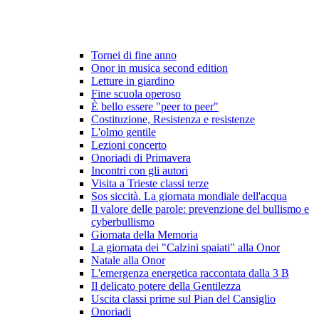
Tornei di fine anno
Onor in musica second edition
Letture in giardino
Fine scuola operoso
È bello essere "peer to peer"
Costituzione, Resistenza e resistenze
L'olmo gentile
Lezioni concerto
Onoriadi di Primavera
Incontri con gli autori
Visita a Trieste classi terze
Sos siccità. La giornata mondiale dell'acqua
Il valore delle parole: prevenzione del bullismo e
cyberbullismo
Giornata della Memoria
La giornata dei "Calzini spaiati" alla Onor
Natale alla Onor
L'emergenza energetica raccontata dalla 3 B
Il delicato potere della Gentilezza
Uscita classi prime sul Pian del Cansiglio
Onoriadi