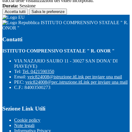
traccia delle visualizzazioni dei video incorporati.
Durata:
Sessione
Accetta tutti
Salva le preferenze
ISTITUTO COMPRENSIVO STATALE " R.
ONOR "
Contatti
ISTITUTO COMPRENSIVO STATALE " R. ONOR "
VIA NAZARIO SAURO 11 - 30027 SAN DONA' DI
PIAVE(VE)
Tel:
Tel. 0421590350
Email:
veic824008@istruzione.it
Link per inviare una mail
PEC:
veic824008@pec.istruzione.it
Link per inviare una mail
C.F.: 84003500273
Sezione Link Utili
Cookie policy
Note legali
Informativa Privacy