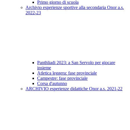
Primo giorno di scuola
Archivio esperienze sportive alla secondaria Onor a.s.
2022-23
Panthliadi 2023: a San Servolo per giocare
insieme
Atletica leggera: fase provinciale
Campestre: fase provinciale
Corsa d'autunno
ARCHIVIO esperienze didattiche Onor a.s. 2021-22