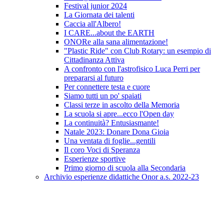
Festival junior 2024
La Giornata dei talenti
Caccia all'Albero!
I CARE...about the EARTH
ONORe alla sana alimentazione!
"Plastic Ride" con Club Rotary: un esempio di
Cittadinanza Attiva
A confronto con l'astrofisico Luca Perri per
prepararsi al futuro
Per connettere testa e cuore
Siamo tutti un po' spaiati
Classi terze in ascolto della Memoria
La scuola si apre...ecco l'Open day
La continuità? Entusiasmante!
Natale 2023: Donare Dona Gioia
Una ventata di foglie...gentili
Il coro Voci di Speranza
Esperienze sportive
Primo giorno di scuola alla Secondaria
Archivio esperienze didattiche Onor a.s. 2022-23