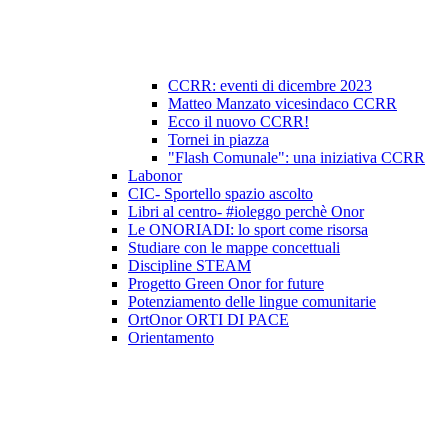
CCRR: eventi di dicembre 2023
Matteo Manzato vicesindaco CCRR
Ecco il nuovo CCRR!
Tornei in piazza
"Flash Comunale": una iniziativa CCRR
Labonor
CIC- Sportello spazio ascolto
Libri al centro- #ioleggo perchè Onor
Le ONORIADI: lo sport come risorsa
Studiare con le mappe concettuali
Discipline STEAM
Progetto Green Onor for future
Potenziamento delle lingue comunitarie
OrtOnor ORTI DI PACE
Orientamento