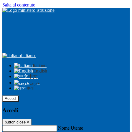
Salta al contenuto
Italiano
Italiano
English
中文
عربى
বাংলা
Accedi
Accedi
button close
×
Nome Utente