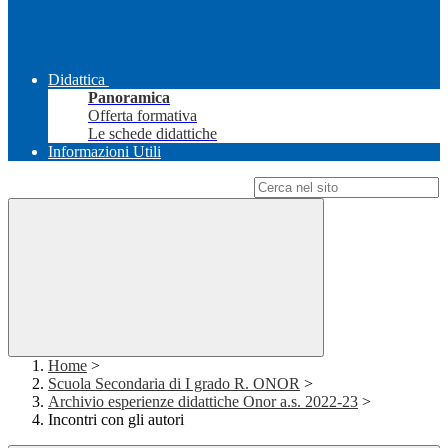
Didattica
Panoramica
Offerta formativa
Le schede didattiche
Informazioni Utili
Campo di ricerca per le pagine del sito
Home
>
Scuola Secondaria di I grado R. ONOR
>
Archivio esperienze didattiche Onor a.s. 2022-23
>
Incontri con gli autori