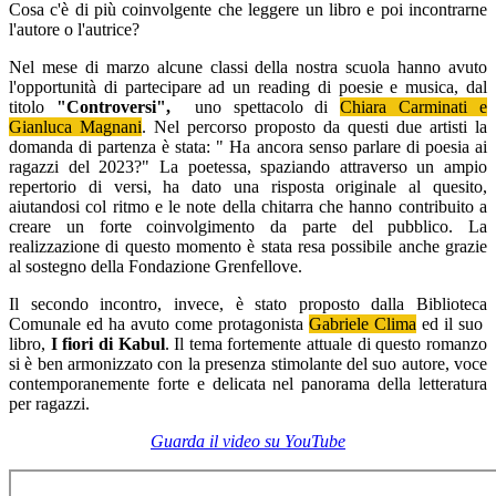
Cosa c'è di più coinvolgente che leggere un libro e poi incontrarne
l'autore o l'autrice?
Nel mese di marzo alcune classi della nostra scuola hanno avuto
l'opportunità di partecipare ad un reading di poesie e musica, dal
titolo
"Controversi",
uno spettacolo di
Chiara Carminati e
Gianluca Magnani
. Nel percorso proposto da questi due artisti la
domanda di partenza è stata: " Ha ancora senso parlare di poesia ai
ragazzi del 2023?" La poetessa, spaziando attraverso un ampio
repertorio di versi, ha dato una risposta originale al quesito,
aiutandosi col ritmo e le note della chitarra che hanno contribuito a
creare un forte coinvolgimento da parte del pubblico. La
realizzazione di questo momento è stata resa possibile anche grazie
al sostegno della Fondazione Grenfellove.
Il secondo incontro, invece, è stato proposto dalla Biblioteca
Comunale ed ha avuto come protagonista
Gabriele Clima
ed il suo
libro,
I fiori di Kabul
. Il tema fortemente attuale di questo romanzo
si è ben armonizzato con la presenza stimolante del suo autore, voce
contemporanemente forte e delicata nel panorama della letteratura
per ragazzi.
Guarda il video su YouTube