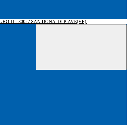
RO 11 - 30027 SAN DONA' DI PIAVE(VE)