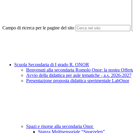
Campo di ricerca per le pagine del sito
Scuola Secondaria di I grado R. ONOR
Benvenuti alla secondaria Romolo Onor: la nostra Offert
Avvio della didattica per aule tematiche - a.s. 2026-2027
Presentazione proposta didattica sperimentale LabOnor
Spazi e risorse alla secondaria Onor
Stanza Multisensoriale “Snoezelen”