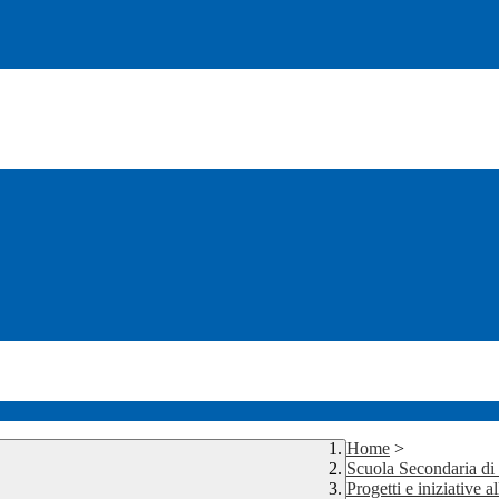
Home
>
Scuola Secondaria d
Progetti e iniziative 