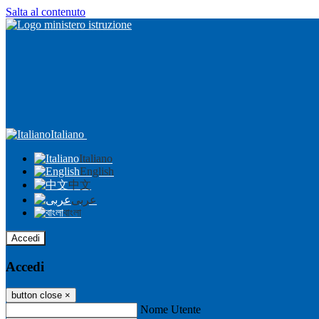
Salta al contenuto
Italiano
Italiano
English
中文
عربى
বাংলা
Accedi
Accedi
button close
×
Nome Utente