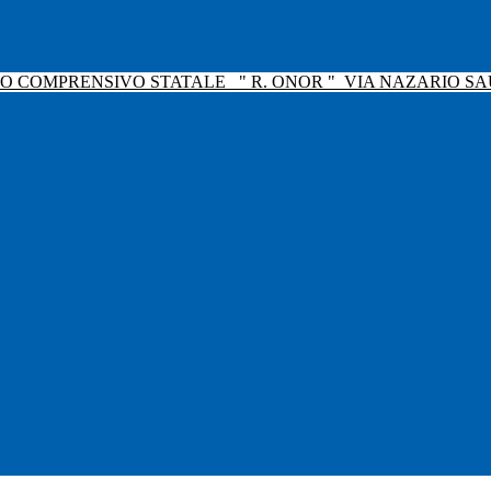
TO COMPRENSIVO STATALE
" R. ONOR "
VIA NAZARIO SAU