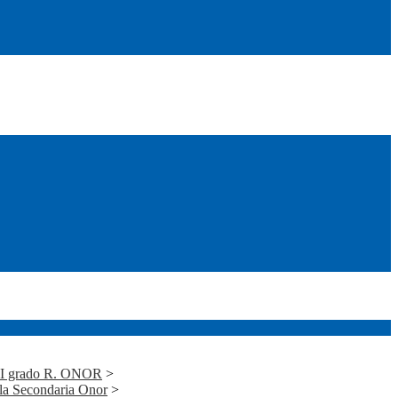
i I grado R. ONOR
>
alla Secondaria Onor
>