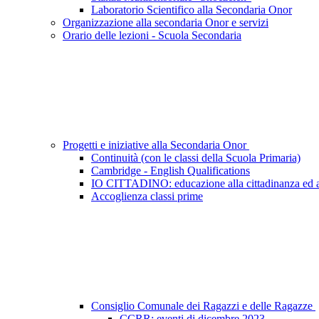
Laboratorio Scientifico alla Secondaria Onor
Organizzazione alla secondaria Onor e servizi
Orario delle lezioni - Scuola Secondaria
Progetti e iniziative alla Secondaria Onor
Continuità (con le classi della Scuola Primaria)
Cambridge - English Qualifications
IO CITTADINO: educazione alla cittadinanza ed a
Accoglienza classi prime
Consiglio Comunale dei Ragazzi e delle Ragazze
CCRR: eventi di dicembre 2023