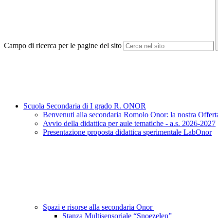
Campo di ricerca per le pagine del sito
Scuola Secondaria di I grado R. ONOR
Benvenuti alla secondaria Romolo Onor: la nostra Offert
Avvio della didattica per aule tematiche - a.s. 2026-2027
Presentazione proposta didattica sperimentale LabOnor
Spazi e risorse alla secondaria Onor
Stanza Multisensoriale “Snoezelen”