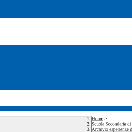
Home
>
Scuola Secondaria d
Archivio esperienze d