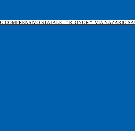
TO COMPRENSIVO STATALE
" R. ONOR "
VIA NAZARIO SAU