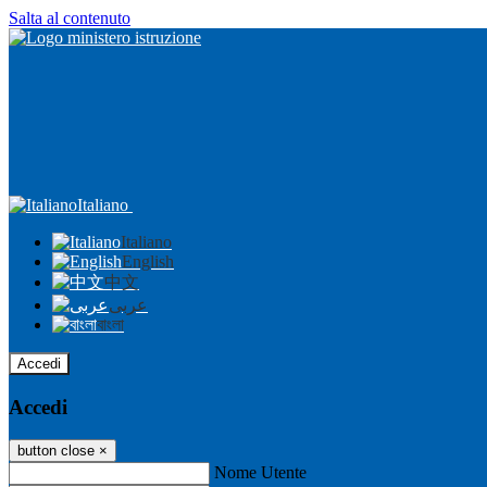
Salta al contenuto
Italiano
Italiano
English
中文
عربى
বাংলা
Accedi
Accedi
button close
×
Nome Utente