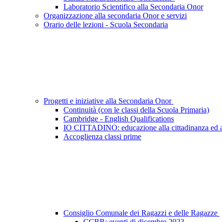
Laboratorio Scientifico alla Secondaria Onor
Organizzazione alla secondaria Onor e servizi
Orario delle lezioni - Scuola Secondaria
Progetti e iniziative alla Secondaria Onor
Continuità (con le classi della Scuola Primaria)
Cambridge - English Qualifications
IO CITTADINO: educazione alla cittadinanza ed a
Accoglienza classi prime
Consiglio Comunale dei Ragazzi e delle Ragazze
CCRR: eventi di dicembre 2023