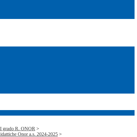
i I grado R. ONOR
>
idattiche Onor a.s. 2024-2025
>