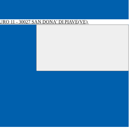
RO 11 - 30027 SAN DONA' DI PIAVE(VE)