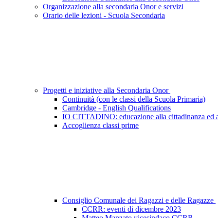
Organizzazione alla secondaria Onor e servizi
Orario delle lezioni - Scuola Secondaria
Progetti e iniziative alla Secondaria Onor
Continuità (con le classi della Scuola Primaria)
Cambridge - English Qualifications
IO CITTADINO: educazione alla cittadinanza ed a
Accoglienza classi prime
Consiglio Comunale dei Ragazzi e delle Ragazze
CCRR: eventi di dicembre 2023
Matteo Manzato vicesindaco CCRR