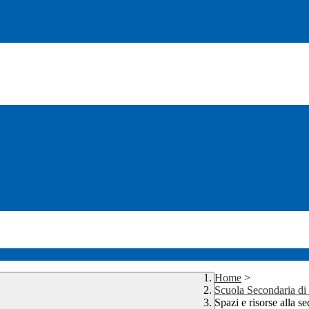
Home
>
Scuola Secondaria d
Spazi e risorse alla 