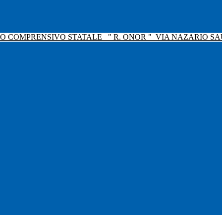
TO COMPRENSIVO STATALE
" R. ONOR "
VIA NAZARIO SAU