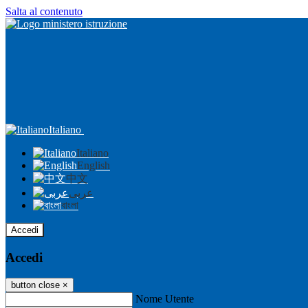
Salta al contenuto
Italiano
Italiano
English
中文
عربى
বাংলা
Accedi
Accedi
button close
×
Nome Utente