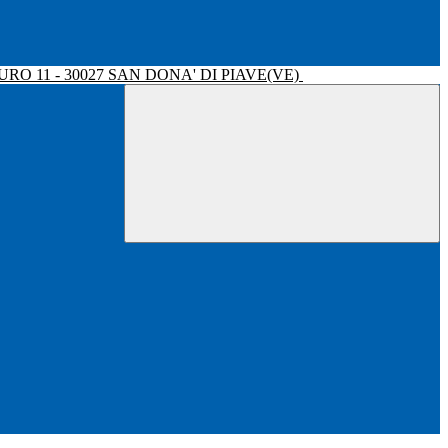
RO 11 - 30027 SAN DONA' DI PIAVE(VE)