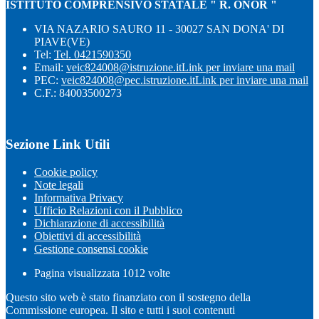
ISTITUTO COMPRENSIVO STATALE " R. ONOR "
VIA NAZARIO SAURO 11 - 30027 SAN DONA' DI
PIAVE(VE)
Tel:
Tel. 0421590350
Email:
veic824008@istruzione.it
Link per inviare una mail
PEC:
veic824008@pec.istruzione.it
Link per inviare una mail
C.F.: 84003500273
Sezione Link Utili
Cookie policy
Note legali
Informativa Privacy
Ufficio Relazioni con il Pubblico
Dichiarazione di accessibilità
Obiettivi di accessibilità
Gestione consensi cookie
Pagina visualizzata
1012
volte
Questo sito web è stato finanziato con il sostegno della
Commissione europea. Il sito e tutti i suoi contenuti