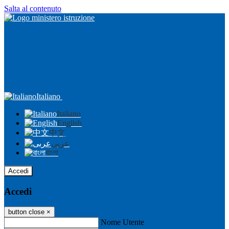
Salta al contenuto
Italiano
Italiano
English
中文
عربى
বাংলা
Accedi
Accedi
button close
×
Nome Utente