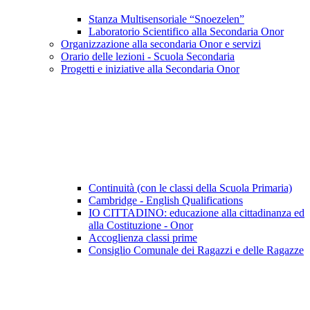
Stanza Multisensoriale “Snoezelen”
Laboratorio Scientifico alla Secondaria Onor
Organizzazione alla secondaria Onor e servizi
Orario delle lezioni - Scuola Secondaria
Progetti e iniziative alla Secondaria Onor
Continuità (con le classi della Scuola Primaria)
Cambridge - English Qualifications
IO CITTADINO: educazione alla cittadinanza ed
alla Costituzione - Onor
Accoglienza classi prime
Consiglio Comunale dei Ragazzi e delle Ragazze