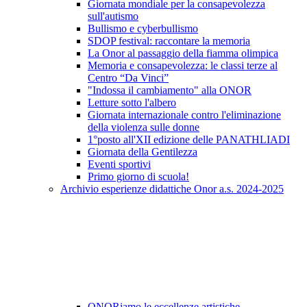
Giornata mondiale per la consapevolezza
sull'autismo
Bullismo e cyberbullismo
SDOP festival: raccontare la memoria
La Onor al passaggio della fiamma olimpica
Memoria e consapevolezza: le classi terze al
Centro “Da Vinci”
"Indossa il cambiamento" alla ONOR
Letture sotto l'albero
Giornata internazionale contro l'eliminazione
della violenza sulle donne
1°posto all'XII edizione delle PANATHLIADI
Giornata della Gentilezza
Eventi sportivi
Primo giorno di scuola!
Archivio esperienze didattiche Onor a.s. 2024-2025
ONORiamo le eccellenze artistiche