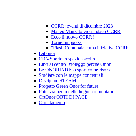
CCRR: eventi di dicembre 2023
Matteo Manzato vicesindaco CCRR
Ecco il nuovo CCRR!
Tornei in piazza
"Flash Comunale": una iniziativa CCRR
Labonor
CIC- Sportello spazio ascolto
Libri al centro- #ioleggo perchè Onor
Le ONORIADI: lo sport come risorsa
Studiare con le mappe concettuali
Discipline STEAM
Progetto Green Onor for future
Potenziamento delle lingue comunitarie
OrtOnor ORTI DI PACE
Orientamento