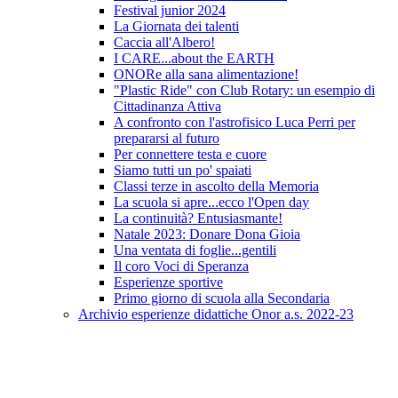
Festival junior 2024
La Giornata dei talenti
Caccia all'Albero!
I CARE...about the EARTH
ONORe alla sana alimentazione!
"Plastic Ride" con Club Rotary: un esempio di
Cittadinanza Attiva
A confronto con l'astrofisico Luca Perri per
prepararsi al futuro
Per connettere testa e cuore
Siamo tutti un po' spaiati
Classi terze in ascolto della Memoria
La scuola si apre...ecco l'Open day
La continuità? Entusiasmante!
Natale 2023: Donare Dona Gioia
Una ventata di foglie...gentili
Il coro Voci di Speranza
Esperienze sportive
Primo giorno di scuola alla Secondaria
Archivio esperienze didattiche Onor a.s. 2022-23