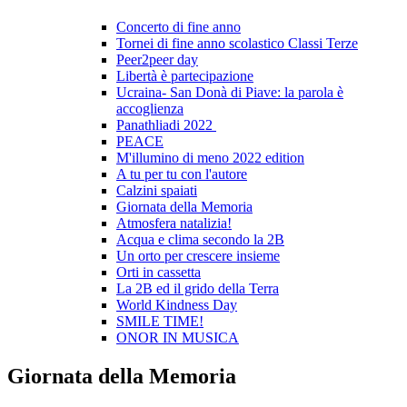
Concerto di fine anno
Tornei di fine anno scolastico Classi Terze
Peer2peer day
Libertà è partecipazione
Ucraina- San Donà di Piave: la parola è
accoglienza
Panathliadi 2022
PEACE
M'illumino di meno 2022 edition
A tu per tu con l'autore
Calzini spaiati
Giornata della Memoria
Atmosfera natalizia!
Acqua e clima secondo la 2B
Un orto per crescere insieme
Orti in cassetta
La 2B ed il grido della Terra
World Kindness Day
SMILE TIME!
ONOR IN MUSICA
Giornata della Memoria