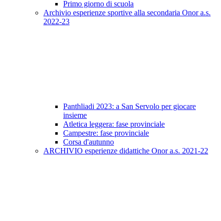
Primo giorno di scuola
Archivio esperienze sportive alla secondaria Onor a.s.
2022-23
Panthliadi 2023: a San Servolo per giocare
insieme
Atletica leggera: fase provinciale
Campestre: fase provinciale
Corsa d'autunno
ARCHIVIO esperienze didattiche Onor a.s. 2021-22