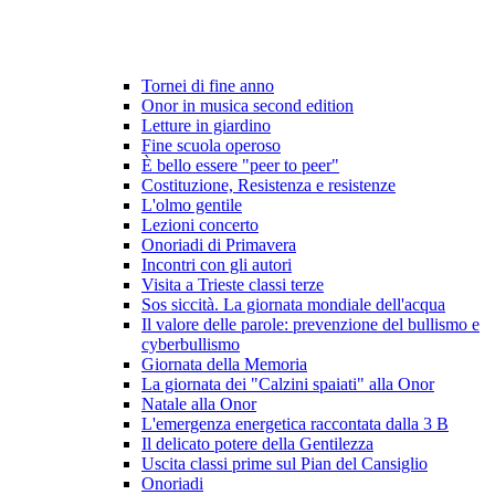
Tornei di fine anno
Onor in musica second edition
Letture in giardino
Fine scuola operoso
È bello essere "peer to peer"
Costituzione, Resistenza e resistenze
L'olmo gentile
Lezioni concerto
Onoriadi di Primavera
Incontri con gli autori
Visita a Trieste classi terze
Sos siccità. La giornata mondiale dell'acqua
Il valore delle parole: prevenzione del bullismo e
cyberbullismo
Giornata della Memoria
La giornata dei "Calzini spaiati" alla Onor
Natale alla Onor
L'emergenza energetica raccontata dalla 3 B
Il delicato potere della Gentilezza
Uscita classi prime sul Pian del Cansiglio
Onoriadi