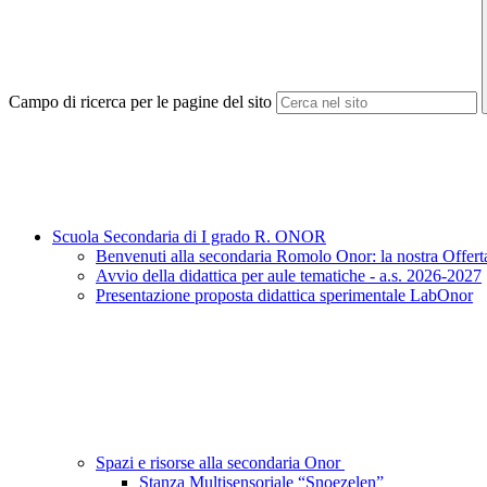
Campo di ricerca per le pagine del sito
Scuola Secondaria di I grado R. ONOR
Benvenuti alla secondaria Romolo Onor: la nostra Offert
Avvio della didattica per aule tematiche - a.s. 2026-2027
Presentazione proposta didattica sperimentale LabOnor
Spazi e risorse alla secondaria Onor
Stanza Multisensoriale “Snoezelen”