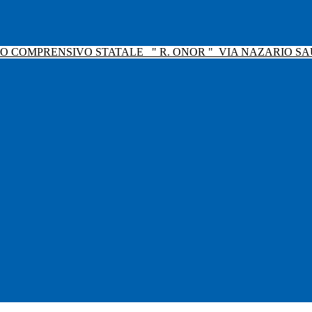
TO COMPRENSIVO STATALE
" R. ONOR "
VIA NAZARIO SAU