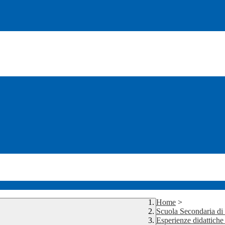
Home
>
Scuola Secondaria d
Esperienze didattich