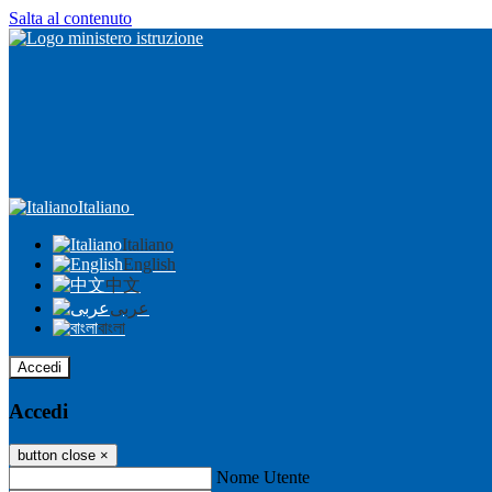
Salta al contenuto
Italiano
Italiano
English
中文
عربى
বাংলা
Accedi
Accedi
button close
×
Nome Utente