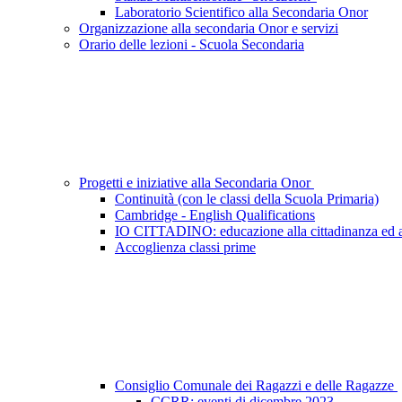
Laboratorio Scientifico alla Secondaria Onor
Organizzazione alla secondaria Onor e servizi
Orario delle lezioni - Scuola Secondaria
Progetti e iniziative alla Secondaria Onor
Continuità (con le classi della Scuola Primaria)
Cambridge - English Qualifications
IO CITTADINO: educazione alla cittadinanza ed a
Accoglienza classi prime
Consiglio Comunale dei Ragazzi e delle Ragazze
CCRR: eventi di dicembre 2023