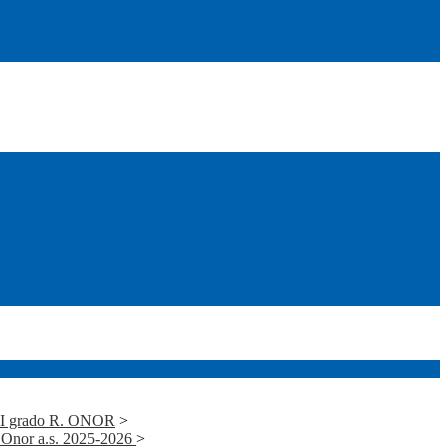
i I grado R. ONOR
>
e Onor a.s. 2025-2026
>