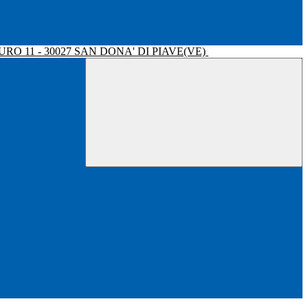
RO 11 - 30027 SAN DONA' DI PIAVE(VE)