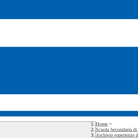
Home
>
Scuola Secondaria d
Archivio esperienze d