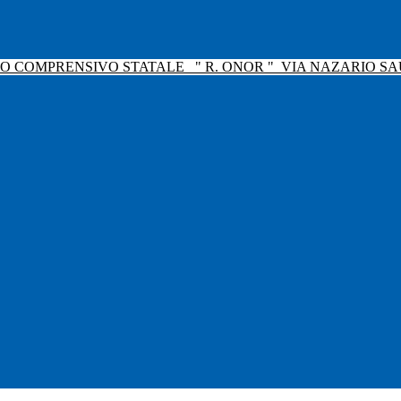
TO COMPRENSIVO STATALE
" R. ONOR "
VIA NAZARIO SAU