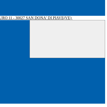
RO 11 - 30027 SAN DONA' DI PIAVE(VE)