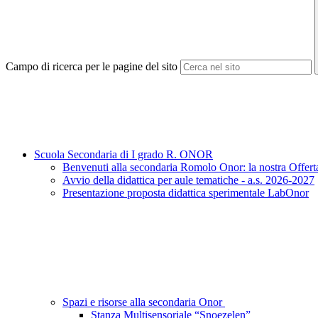
Campo di ricerca per le pagine del sito
Scuola Secondaria di I grado R. ONOR
Benvenuti alla secondaria Romolo Onor: la nostra Offert
Avvio della didattica per aule tematiche - a.s. 2026-2027
Presentazione proposta didattica sperimentale LabOnor
Spazi e risorse alla secondaria Onor
Stanza Multisensoriale “Snoezelen”