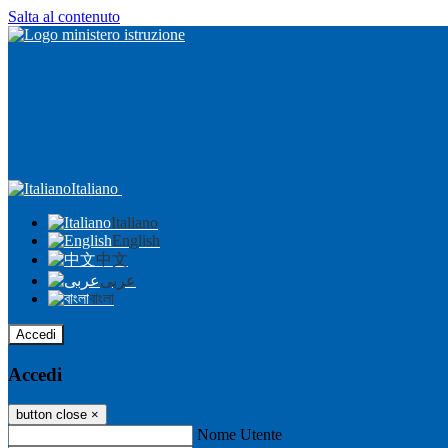
Salta al contenuto
Italiano
Italiano
English
中文
عربى
বাংলা
Accedi
Accedi
button close
×
Nome Utente