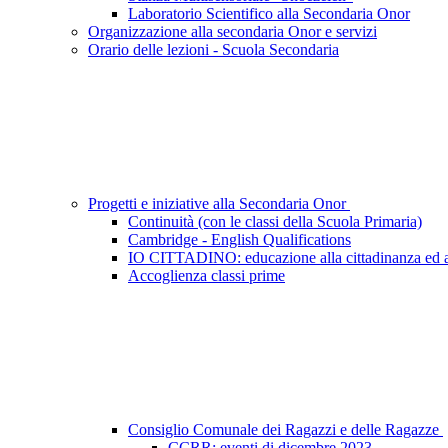
Laboratorio Scientifico alla Secondaria Onor
Organizzazione alla secondaria Onor e servizi
Orario delle lezioni - Scuola Secondaria
Progetti e iniziative alla Secondaria Onor
Continuità (con le classi della Scuola Primaria)
Cambridge - English Qualifications
IO CITTADINO: educazione alla cittadinanza ed a
Accoglienza classi prime
Consiglio Comunale dei Ragazzi e delle Ragazze
CCRR: eventi di dicembre 2023