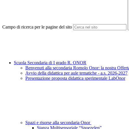
Campo di ricerca per le pagine del sito
Scuola Secondaria di I grado R. ONOR
Benvenuti alla secondaria Romolo Onor: la nostra Offert
Avvio della didattica per aule tematiche - a.s. 2026-2027
Presentazione proposta didattica sperimentale LabOnor
Spazi e risorse alla secondaria Onor
Stanza Multisensoriale “Snoezelen”