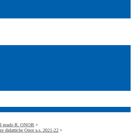
i I grado R. ONOR
>
 didattiche Onor a.s. 2021-22
>