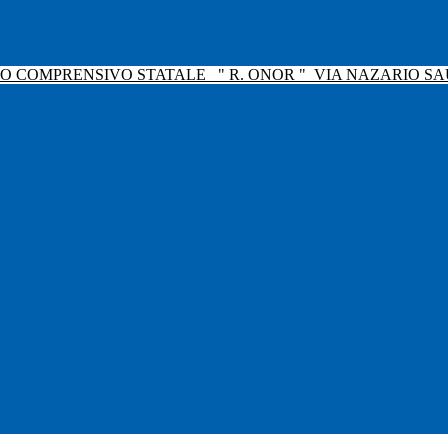
TO COMPRENSIVO STATALE
" R. ONOR "
VIA NAZARIO SAU