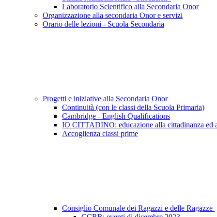
Laboratorio Scientifico alla Secondaria Onor
Organizzazione alla secondaria Onor e servizi
Orario delle lezioni - Scuola Secondaria
Progetti e iniziative alla Secondaria Onor
Continuità (con le classi della Scuola Primaria)
Cambridge - English Qualifications
IO CITTADINO: educazione alla cittadinanza ed a
Accoglienza classi prime
Consiglio Comunale dei Ragazzi e delle Ragazze
CCRR: eventi di dicembre 2023