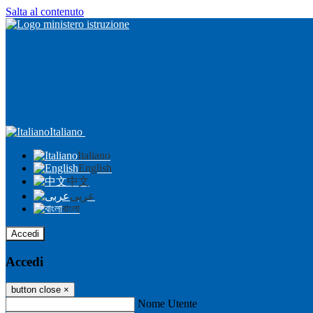
Salta al contenuto
Italiano
Italiano
English
中文
عربى
বাংলা
Accedi
Accedi
button close
×
Nome Utente