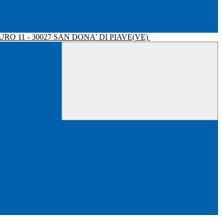
RO 11 - 30027 SAN DONA' DI PIAVE(VE)