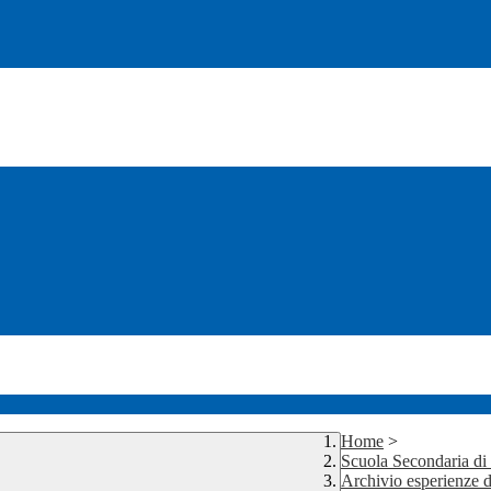
Home
>
Scuola Secondaria d
Archivio esperienze d