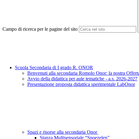
Campo di ricerca per le pagine del sito
Scuola Secondaria di I grado R. ONOR
Benvenuti alla secondaria Romolo Onor: la nostra Offert
Avvio della didattica per aule tematiche - a.s. 2026-2027
Presentazione proposta didattica sperimentale LabOnor
Spazi e risorse alla secondaria Onor
Stanza Multisensoriale “Snoezelen”