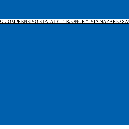
TO COMPRENSIVO STATALE
" R. ONOR "
VIA NAZARIO SAU