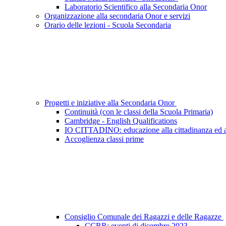
Laboratorio Scientifico alla Secondaria Onor
Organizzazione alla secondaria Onor e servizi
Orario delle lezioni - Scuola Secondaria
Progetti e iniziative alla Secondaria Onor
Continuità (con le classi della Scuola Primaria)
Cambridge - English Qualifications
IO CITTADINO: educazione alla cittadinanza ed a
Accoglienza classi prime
Consiglio Comunale dei Ragazzi e delle Ragazze
CCRR: eventi di dicembre 2023