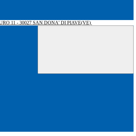
RO 11 - 30027 SAN DONA' DI PIAVE(VE)