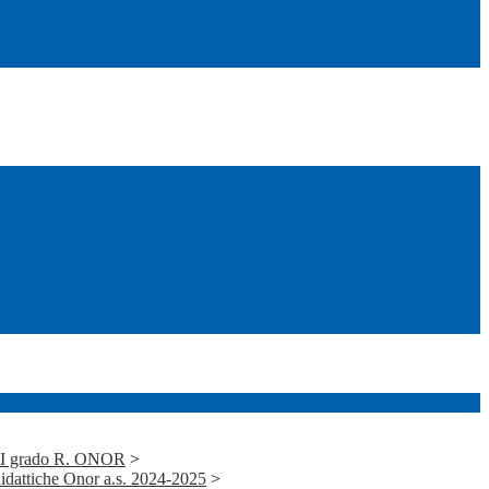
i I grado R. ONOR
>
idattiche Onor a.s. 2024-2025
>