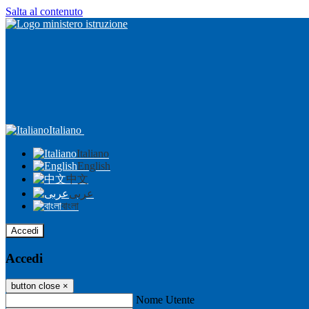
Salta al contenuto
Italiano
Italiano
English
中文
عربى
বাংলা
Accedi
Accedi
button close
×
Nome Utente