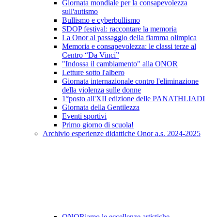
Giornata mondiale per la consapevolezza
sull'autismo
Bullismo e cyberbullismo
SDOP festival: raccontare la memoria
La Onor al passaggio della fiamma olimpica
Memoria e consapevolezza: le classi terze al
Centro “Da Vinci”
"Indossa il cambiamento" alla ONOR
Letture sotto l'albero
Giornata internazionale contro l'eliminazione
della violenza sulle donne
1°posto all'XII edizione delle PANATHLIADI
Giornata della Gentilezza
Eventi sportivi
Primo giorno di scuola!
Archivio esperienze didattiche Onor a.s. 2024-2025
ONORiamo le eccellenze artistiche