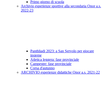
Primo giorno di scuola
Archivio esperienze sportive alla secondaria Onor a.s.
2022-23
Panthliadi 2023: a San Servolo per giocare
insieme
Atletica leggera: fase provinciale
Campestre: fase provinciale
Corsa d'autunno
ARCHIVIO esperienze didattiche Onor a.s. 2021-22