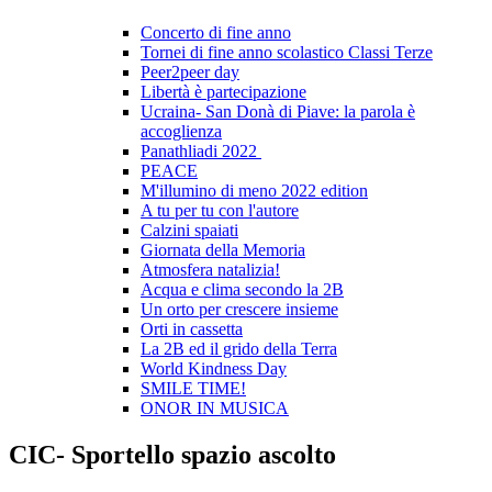
Concerto di fine anno
Tornei di fine anno scolastico Classi Terze
Peer2peer day
Libertà è partecipazione
Ucraina- San Donà di Piave: la parola è
accoglienza
Panathliadi 2022
PEACE
M'illumino di meno 2022 edition
A tu per tu con l'autore
Calzini spaiati
Giornata della Memoria
Atmosfera natalizia!
Acqua e clima secondo la 2B
Un orto per crescere insieme
Orti in cassetta
La 2B ed il grido della Terra
World Kindness Day
SMILE TIME!
ONOR IN MUSICA
CIC- Sportello spazio ascolto