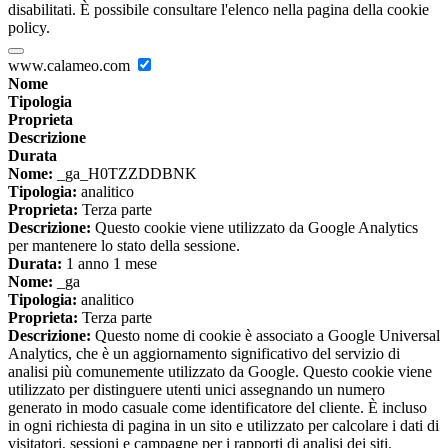
disabilitati. È possibile consultare l'elenco nella pagina della cookie
policy.
www.calameo.com
Nome
Tipologia
Proprieta
Descrizione
Durata
Nome:
_ga_H0TZZDDBNK
Tipologia:
analitico
Proprieta:
Terza parte
Descrizione:
Questo cookie viene utilizzato da Google Analytics
per mantenere lo stato della sessione.
Durata:
1 anno 1 mese
Nome:
_ga
Tipologia:
analitico
Proprieta:
Terza parte
Descrizione:
Questo nome di cookie è associato a Google Universal
Analytics, che è un aggiornamento significativo del servizio di
analisi più comunemente utilizzato da Google. Questo cookie viene
utilizzato per distinguere utenti unici assegnando un numero
generato in modo casuale come identificatore del cliente. È incluso
in ogni richiesta di pagina in un sito e utilizzato per calcolare i dati di
visitatori, sessioni e campagne per i rapporti di analisi dei siti.