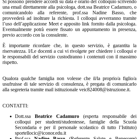
Si possono prendere accordi su data e orario del colloquio scrivendo
una email direttamente alla psicologa, dott.ssa Beatrice Cadamuro, o
comunicandolo alla referente, prof.ssa Nadine Basso, che
provvederà ad inoltrare la richiesta. I colloqui avverranno tramite
l’uso dell’applicazione Meet e apposito link fornito dalla psicologa.
Eventualmente potrà essere fissato un appuntamento in presenza,
previo accordo con la consulente.
È importante ricordare che, in questo servizio, è garantita la
riservatezza. I/Le docenti a cui vi rivolgete per chiedere i colloqui e
le responsabili del servizio custodiranno i contenuti con il massimo
rispetto.
Qualora qualche famiglia non volesse che il/la proprio/a figlio/a
usufruisse di tale servizio di consulenza, è pregata di comunicarlo
alla segreteria tramite mail istituzionale veic824008@istruzione.it.
CONTATTI:
Dott.ssa
Beatrice Cadamuro
(esperta responsabile dei
colloqui per studenti/studentesse, famiglie della Scuola
Secondaria e per il personale scolastico di tutto l’Istituto)
sportellocic@iconor.edu.it
Prof.ssa
Nadine Basso
(Referente Salute e Benessere)