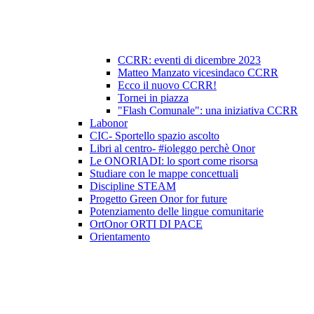
CCRR: eventi di dicembre 2023
Matteo Manzato vicesindaco CCRR
Ecco il nuovo CCRR!
Tornei in piazza
"Flash Comunale": una iniziativa CCRR
Labonor
CIC- Sportello spazio ascolto
Libri al centro- #ioleggo perchè Onor
Le ONORIADI: lo sport come risorsa
Studiare con le mappe concettuali
Discipline STEAM
Progetto Green Onor for future
Potenziamento delle lingue comunitarie
OrtOnor ORTI DI PACE
Orientamento