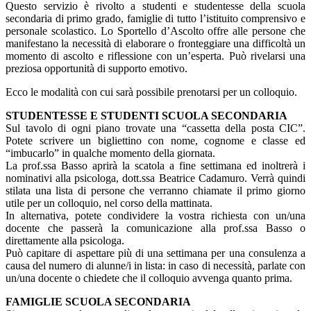
Questo servizio è rivolto a studenti e studentesse della scuola
secondaria di primo grado, famiglie di tutto l’istituito comprensivo e
personale scolastico. Lo Sportello d’Ascolto offre alle persone che
manifestano la necessità di elaborare o fronteggiare una difficoltà un
momento di ascolto e riflessione con un’esperta. Può rivelarsi una
preziosa opportunità di supporto emotivo.
Ecco le modalità con cui sarà possibile prenotarsi per un colloquio.
STUDENTESSE E STUDENTI SCUOLA SECONDARIA
Sul tavolo di ogni piano trovate una “cassetta della posta CIC”.
Potete scrivere un bigliettino con nome, cognome e classe ed
“imbucarlo” in qualche momento della giornata.
La prof.ssa Basso aprirà la scatola a fine settimana ed inoltrerà i
nominativi alla psicologa, dott.ssa Beatrice Cadamuro. Verrà quindi
stilata una lista di persone che verranno chiamate il primo giorno
utile per un colloquio, nel corso della mattinata.
In alternativa, potete condividere la vostra richiesta con un/una
docente che passerà la comunicazione alla prof.ssa Basso o
direttamente alla psicologa.
Può capitare di aspettare più di una settimana per una consulenza a
causa del numero di alunne/i in lista: in caso di necessità, parlate con
un/una docente o chiedete che il colloquio avvenga quanto prima.
FAMIGLIE SCUOLA SECONDARIA