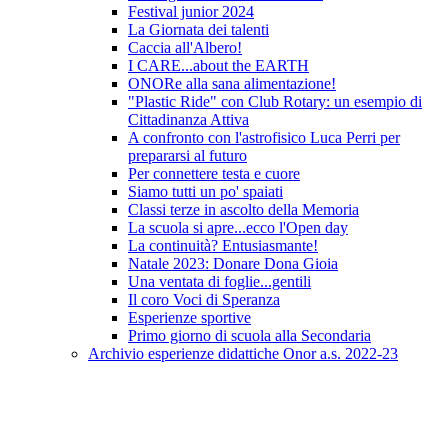
Festival junior 2024
La Giornata dei talenti
Caccia all'Albero!
I CARE...about the EARTH
ONORe alla sana alimentazione!
"Plastic Ride" con Club Rotary: un esempio di
Cittadinanza Attiva
A confronto con l'astrofisico Luca Perri per
prepararsi al futuro
Per connettere testa e cuore
Siamo tutti un po' spaiati
Classi terze in ascolto della Memoria
La scuola si apre...ecco l'Open day
La continuità? Entusiasmante!
Natale 2023: Donare Dona Gioia
Una ventata di foglie...gentili
Il coro Voci di Speranza
Esperienze sportive
Primo giorno di scuola alla Secondaria
Archivio esperienze didattiche Onor a.s. 2022-23