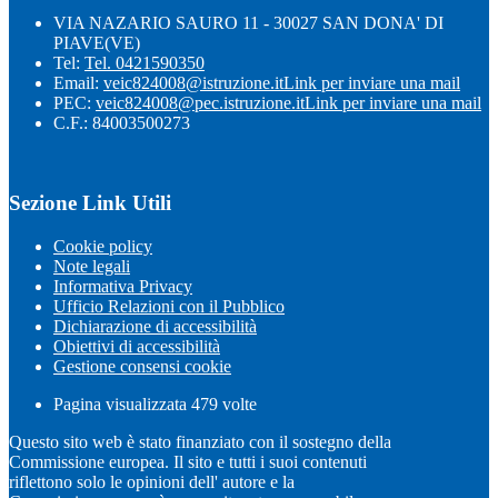
VIA NAZARIO SAURO 11 - 30027 SAN DONA' DI
PIAVE(VE)
Tel:
Tel. 0421590350
Email:
veic824008@istruzione.it
Link per inviare una mail
PEC:
veic824008@pec.istruzione.it
Link per inviare una mail
C.F.: 84003500273
Sezione Link Utili
Cookie policy
Note legali
Informativa Privacy
Ufficio Relazioni con il Pubblico
Dichiarazione di accessibilità
Obiettivi di accessibilità
Gestione consensi cookie
Pagina visualizzata
479
volte
Questo sito web è stato finanziato con il sostegno della
Commissione europea. Il sito e tutti i suoi contenuti
riflettono solo le opinioni dell' autore e la