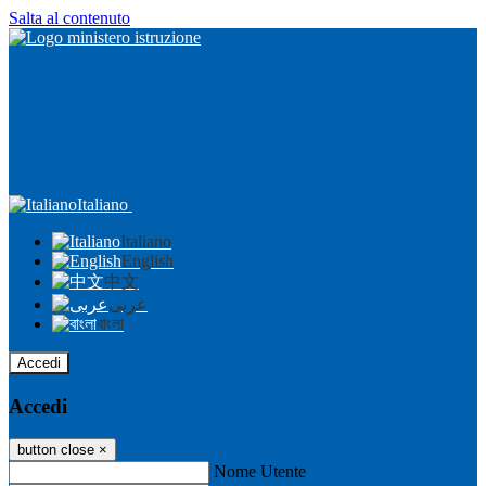
Salta al contenuto
Italiano
Italiano
English
中文
عربى
বাংলা
Accedi
Accedi
button close
×
Nome Utente