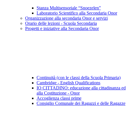
Stanza Multisensoriale “Snoezelen”
Laboratorio Scientifico alla Secondaria Onor
Organizzazione alla secondaria Onor e servizi
Orario delle lezioni - Scuola Secondaria
Progetti e iniziative alla Secondaria Onor
Continuità (con le classi della Scuola Primaria)
Cambridge - English Qualifications
IO CITTADINO: educazione alla cittadinanza ed
alla Costituzione - Onor
Accoglienza classi prime
Consiglio Comunale dei Ragazzi e delle Ragazze