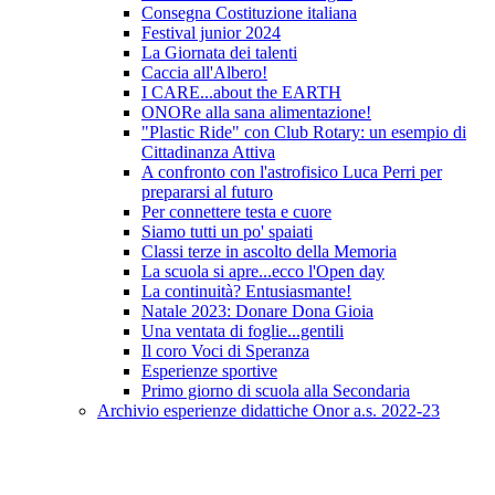
Consegna Costituzione italiana
Festival junior 2024
La Giornata dei talenti
Caccia all'Albero!
I CARE...about the EARTH
ONORe alla sana alimentazione!
"Plastic Ride" con Club Rotary: un esempio di
Cittadinanza Attiva
A confronto con l'astrofisico Luca Perri per
prepararsi al futuro
Per connettere testa e cuore
Siamo tutti un po' spaiati
Classi terze in ascolto della Memoria
La scuola si apre...ecco l'Open day
La continuità? Entusiasmante!
Natale 2023: Donare Dona Gioia
Una ventata di foglie...gentili
Il coro Voci di Speranza
Esperienze sportive
Primo giorno di scuola alla Secondaria
Archivio esperienze didattiche Onor a.s. 2022-23