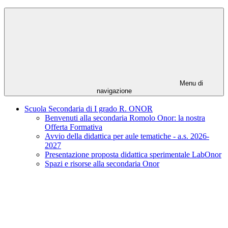
Menu di
navigazione
Scuola Secondaria di I grado R. ONOR
Benvenuti alla secondaria Romolo Onor: la nostra
Offerta Formativa
Avvio della didattica per aule tematiche - a.s. 2026-
2027
Presentazione proposta didattica sperimentale LabOnor
Spazi e risorse alla secondaria Onor