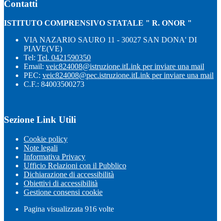
Contatti
ISTITUTO COMPRENSIVO STATALE " R. ONOR "
VIA NAZARIO SAURO 11 - 30027 SAN DONA' DI
PIAVE(VE)
Tel:
Tel. 0421590350
Email:
veic824008@istruzione.it
Link per inviare una mail
PEC:
veic824008@pec.istruzione.it
Link per inviare una mail
C.F.: 84003500273
Sezione Link Utili
Cookie policy
Note legali
Informativa Privacy
Ufficio Relazioni con il Pubblico
Dichiarazione di accessibilità
Obiettivi di accessibilità
Gestione consensi cookie
Pagina visualizzata
916
volte