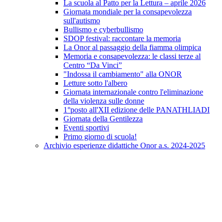
La scuola al Patto per la Lettura – aprile 2026
Giornata mondiale per la consapevolezza
sull'autismo
Bullismo e cyberbullismo
SDOP festival: raccontare la memoria
La Onor al passaggio della fiamma olimpica
Memoria e consapevolezza: le classi terze al
Centro “Da Vinci”
"Indossa il cambiamento" alla ONOR
Letture sotto l'albero
Giornata internazionale contro l'eliminazione
della violenza sulle donne
1°posto all'XII edizione delle PANATHLIADI
Giornata della Gentilezza
Eventi sportivi
Primo giorno di scuola!
Archivio esperienze didattiche Onor a.s. 2024-2025