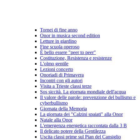
Tornei di fine anno
Onor in musica second edition
Letture in giardino
Fine scuola operoso
È bello essere "peer to peer"
Costituzione, Resistenza e resistenze
L'olmo gentile
Lezioni concerto
Onoriadi di Primavera
Incontri con gli autori
Visita a Trieste classi terze
Sos siccità. La giornata mondiale dell'acqua
Il valore delle parole: prevenzione del bullismo e
cyberbullismo
Giornata della Memoria
La giornata dei "Calzini spaiati" alla Onor
Natale alla Onor
L'emergenza energetica raccontata dalla 3 B
Il delicato potere della Gentilezza
Uscita classi prime sul Pian del Cansiglio