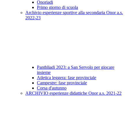
Onoriadi
Primo giorno di scuola
Archivio esperienze sportive alla secondaria Onor a.s.
2022-23
Panthliadi 2023: a San Servolo per giocare
insieme
Atletica leggera: fase provinciale
Campestre: fase provinciale
Corsa d'autunno
ARCHIVIO esperienze didattiche Onor a.s. 2021-22