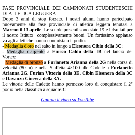
FASE PROVINCIALE DEI CAMPIONATI STUDENTESCHI
DI ATLETICA LEGGERA
Dopo 3 anni di stop forzato, i nostri alunni hanno partecipato
nuovamente alla fase provinciale di atletica leggera tenutasi a
Marcon il 13 aprile
. Le scuole presenti sono state 19 e i risultati per
il nostro Istituto complessivamente buoni. Un fortissimo applauso
va agli atleti che hanno conquistato il podio:
-
Medaglia d'oro
nel salto in lungo a
Eleonora Cibin della 3C
;
-
Medaglia d'argento
a
Enrico Caldo della 1B
nel lancio del
Vortex;
-
Medaglia di bronzo
a
Furlanetto Arianna della 2G
nella corsa di
velocità (80 m) e nella Staffetta 4×100 alle Cadette a
Furlanetto
Arianna 2G, Furlan Vittoria della 3E, Cibin Eleonora della 3C
e Davanzo Ginevra della 3A.
Le vittorie delle Cadette hanno permesso loro di conquistare il 2°
podio nella classifica a squadre!!!
Guarda il video su YouTube