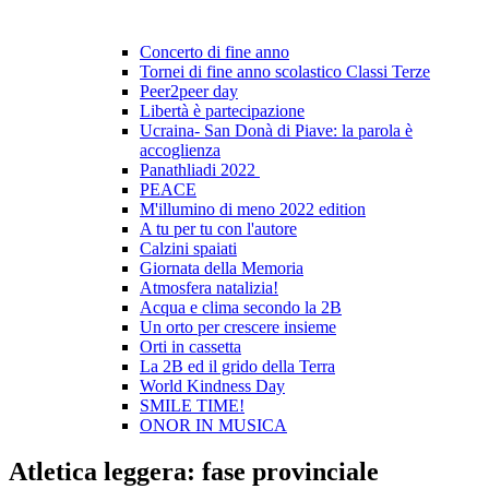
Concerto di fine anno
Tornei di fine anno scolastico Classi Terze
Peer2peer day
Libertà è partecipazione
Ucraina- San Donà di Piave: la parola è
accoglienza
Panathliadi 2022
PEACE
M'illumino di meno 2022 edition
A tu per tu con l'autore
Calzini spaiati
Giornata della Memoria
Atmosfera natalizia!
Acqua e clima secondo la 2B
Un orto per crescere insieme
Orti in cassetta
La 2B ed il grido della Terra
World Kindness Day
SMILE TIME!
ONOR IN MUSICA
Atletica leggera: fase provinciale