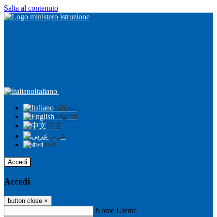
Salta al contenuto
Italiano
Italiano
English
中文
عربى
বাংলা
Accedi
Accedi
button close
×
Nome Utente