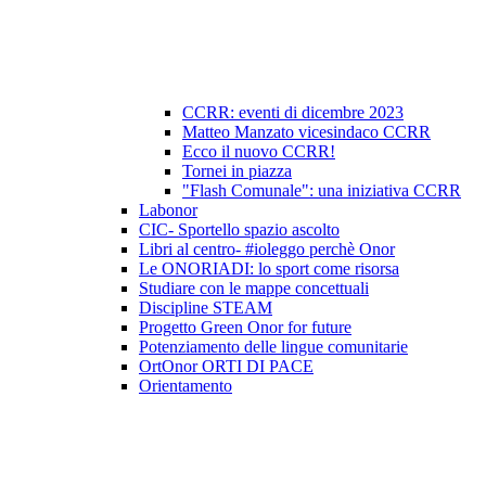
CCRR: eventi di dicembre 2023
Matteo Manzato vicesindaco CCRR
Ecco il nuovo CCRR!
Tornei in piazza
"Flash Comunale": una iniziativa CCRR
Labonor
CIC- Sportello spazio ascolto
Libri al centro- #ioleggo perchè Onor
Le ONORIADI: lo sport come risorsa
Studiare con le mappe concettuali
Discipline STEAM
Progetto Green Onor for future
Potenziamento delle lingue comunitarie
OrtOnor ORTI DI PACE
Orientamento