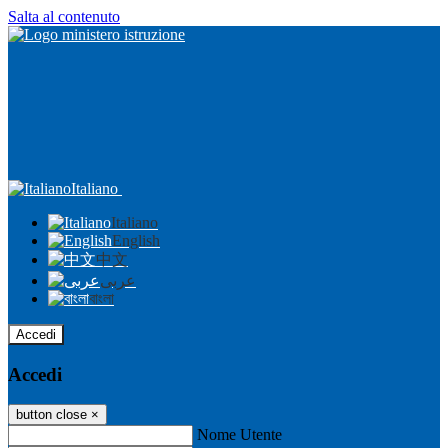
Salta al contenuto
Italiano
Italiano
English
中文
عربى
বাংলা
Accedi
Accedi
button close
×
Nome Utente