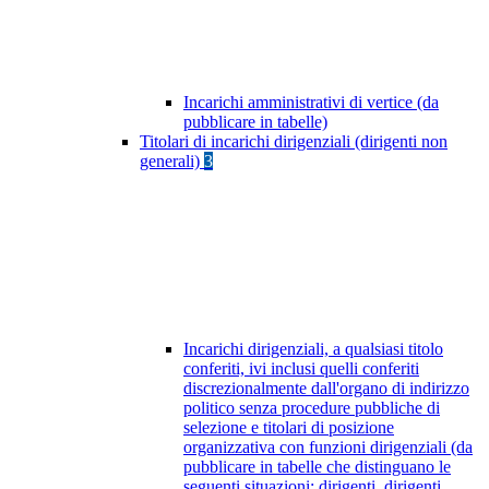
Incarichi amministrativi di vertice (da
pubblicare in tabelle)
Titolari di incarichi dirigenziali (dirigenti non
generali)
3
Incarichi dirigenziali, a qualsiasi titolo
conferiti, ivi inclusi quelli conferiti
discrezionalmente dall'organo di indirizzo
politico senza procedure pubbliche di
selezione e titolari di posizione
organizzativa con funzioni dirigenziali (da
pubblicare in tabelle che distinguano le
seguenti situazioni: dirigenti, dirigenti