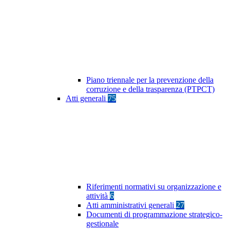
Piano triennale per la prevenzione della
corruzione e della trasparenza (PTPCT)
Atti generali
75
Riferimenti normativi su organizzazione e
attività
6
Atti amministrativi generali
27
Documenti di programmazione strategico-
gestionale