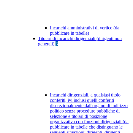
Incarichi amministrativi di vertice (da
pubblicare in tabelle)
Titolari di incarichi dirigenziali (dirigenti non
generali)
3
Incarichi dirigenziali, a qualsiasi titolo
conferiti, ivi inclusi quelli conferiti
discrezionalmente dall'organo di indirizzo
politico senza procedure pubbliche di
selezione e titolari di posizione
organizzativa con funzioni dirigenziali (da
pubblicare in tabelle che distinguano le
seguenti situazioni: dirigenti, dirigenti