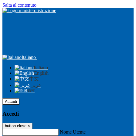
Salta al contenuto
Italiano
Italiano
English
中文
عربى
বাংলা
Accedi
Accedi
button close
×
Nome Utente