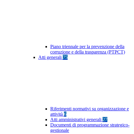
Piano triennale per la prevenzione della
corruzione e della trasparenza (PTPCT)
Atti generali
75
Riferimenti normativi su organizzazione e
attività
6
Atti amministrativi generali
27
Documenti di programmazione strategico-
gestionale