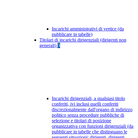
Incarichi amministrativi di vertice (da
pubblicare in tabelle)
Titolari di incarichi dirigenziali (dirigenti non
generali)
3
Incarichi dirigenziali, a qualsiasi titolo
conferiti, ivi inclusi quelli conferiti
discrezionalmente dall'organo di indirizzo
politico senza procedure pubbliche di
selezione e titolari di posizione
organizzativa con funzioni dirigenziali (da
pubblicare in tabelle che distinguano le
seguenti situazioni: dirigenti, dirigenti