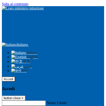
Salta al contenuto
Italiano
Italiano
English
中文
عربى
বাংলা
Accedi
Accedi
button close
×
Nome Utente