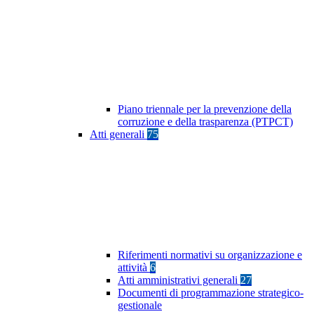
Piano triennale per la prevenzione della
corruzione e della trasparenza (PTPCT)
Atti generali
75
Riferimenti normativi su organizzazione e
attività
6
Atti amministrativi generali
27
Documenti di programmazione strategico-
gestionale