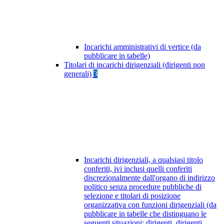
Incarichi amministrativi di vertice (da
pubblicare in tabelle)
Titolari di incarichi dirigenziali (dirigenti non
generali)
3
Incarichi dirigenziali, a qualsiasi titolo
conferiti, ivi inclusi quelli conferiti
discrezionalmente dall'organo di indirizzo
politico senza procedure pubbliche di
selezione e titolari di posizione
organizzativa con funzioni dirigenziali (da
pubblicare in tabelle che distinguano le
seguenti situazioni: dirigenti, dirigenti