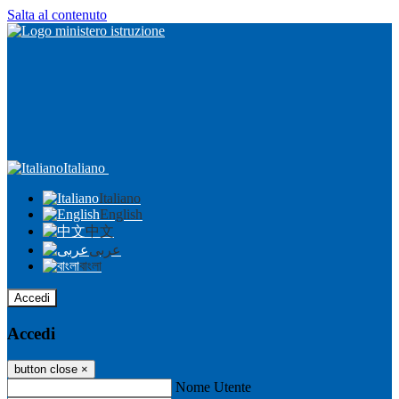
Salta al contenuto
Italiano
Italiano
English
中文
عربى
বাংলা
Accedi
Accedi
button close
×
Nome Utente