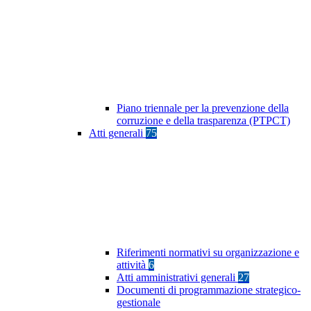
Piano triennale per la prevenzione della
corruzione e della trasparenza (PTPCT)
Atti generali
75
Riferimenti normativi su organizzazione e
attività
6
Atti amministrativi generali
27
Documenti di programmazione strategico-
gestionale