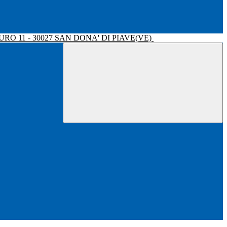
RO 11 - 30027 SAN DONA' DI PIAVE(VE)