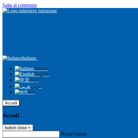
Salta al contenuto
Italiano
Italiano
English
中文
عربى
বাংলা
Accedi
Accedi
button close
×
Nome Utente