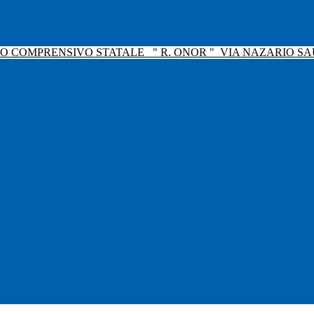
TO COMPRENSIVO STATALE
" R. ONOR "
VIA NAZARIO SAU