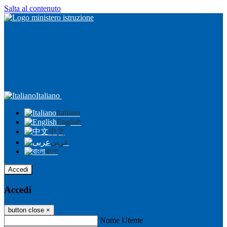
Salta al contenuto
Italiano
Italiano
English
中文
عربى
বাংলা
Accedi
Accedi
button close
×
Nome Utente