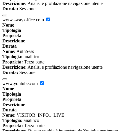
Descrizione:
Analisi e profilazione navigazione utente
Durata:
Sessione
www.sway.office.com
Nome
Tipologia
Proprieta
Descrizione
Durata
Nome:
AuthSess
Tipologia:
analitico
Proprieta:
Terza parte
Descrizione:
Analisi e profilazione navigazione utente
Durata:
Sessione
www.youtube.com
Nome
Tipologia
Proprieta
Descrizione
Durata
Nome:
VISITOR_INFO1_LIVE
Tipologia:
analitico
Proprieta:
Terza parte
Descrizione:
Questo cookie è impostato da Youtube per tenere