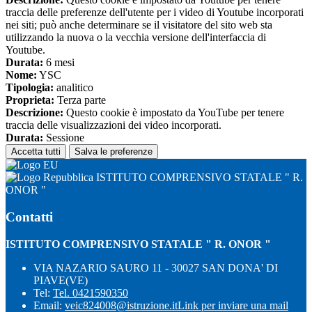
traccia delle preferenze dell'utente per i video di Youtube incorporati
nei siti; può anche determinare se il visitatore del sito web sta
utilizzando la nuova o la vecchia versione dell'interfaccia di
Youtube.
Durata:
6 mesi
Nome:
YSC
Tipologia:
analitico
Proprieta:
Terza parte
Descrizione:
Questo cookie è impostato da YouTube per tenere
traccia delle visualizzazioni dei video incorporati.
Durata:
Sessione
Accetta tutti
Salva le preferenze
ISTITUTO COMPRENSIVO STATALE " R.
ONOR "
Contatti
ISTITUTO COMPRENSIVO STATALE " R. ONOR "
VIA NAZARIO SAURO 11 - 30027 SAN DONA' DI
PIAVE(VE)
Tel:
Tel. 0421590350
Email:
veic824008@istruzione.it
Link per inviare una mail