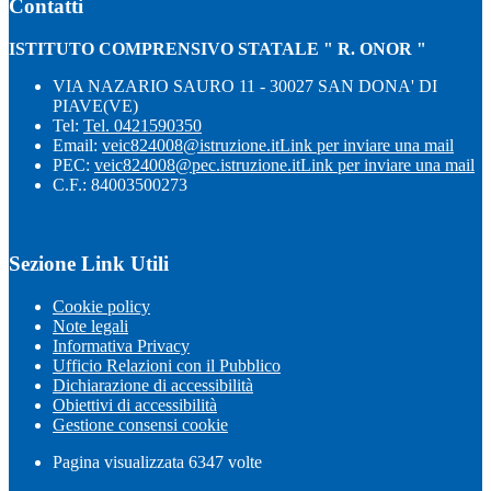
Contatti
ISTITUTO COMPRENSIVO STATALE " R. ONOR "
VIA NAZARIO SAURO 11 - 30027 SAN DONA' DI
PIAVE(VE)
Tel:
Tel. 0421590350
Email:
veic824008@istruzione.it
Link per inviare una mail
PEC:
veic824008@pec.istruzione.it
Link per inviare una mail
C.F.: 84003500273
Sezione Link Utili
Cookie policy
Note legali
Informativa Privacy
Ufficio Relazioni con il Pubblico
Dichiarazione di accessibilità
Obiettivi di accessibilità
Gestione consensi cookie
Pagina visualizzata
6347
volte