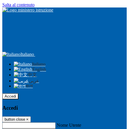
Salta al contenuto
Italiano
Italiano
English
中文
عربى
বাংলা
Accedi
Accedi
button close
×
Nome Utente