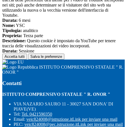
nei siti; può anche determinare se il visitatore del sito web sta
utilizzando la nuova o la vecchia versione dell'interfaccia di
Youtube.
Durata:
6 mesi
Nome:
YSC
Tipologia:
analitico
Proprieta:
Terza parte
Descrizione:
Questo cookie è impostato da YouTube per tenere
traccia delle visualizzazioni dei video incorporati.
Durata:
Sessione
Accetta tutti
Salva le preferenze
ISTITUTO COMPRENSIVO STATALE " R.
ONOR "
Contatti
ISTITUTO COMPRENSIVO STATALE " R. ONOR "
VIA NAZARIO SAURO 11 - 30027 SAN DONA' DI
PIAVE(VE)
Tel:
Tel. 0421590350
Email:
veic824008@istruzione.it
Link per inviare una mail
PEC:
veic824008@pec.istruzione.it
Link per inviare una mail