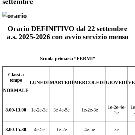
settembre
Orario DEFINITIVO dal 22 settembre
a.s. 2025-2026
con avvio servizio mensa
Scuola primaria “FERMI”
Classi a
tempo
LUNEDÌ
MARTEDÌ
MERCOLEDÌ
GIOVEDÌ
VE
NORMALE
1
e
-2
e
-4
e
-
1
e
8.00-13.00
1
e
-2
e
-3
e
3
e
4
e
-5
e
1
e
-2
e
-3
e
5
e
8.00-15.30
4
e
-5
e
1
e
-2
e
4
e
-5
e
3
e