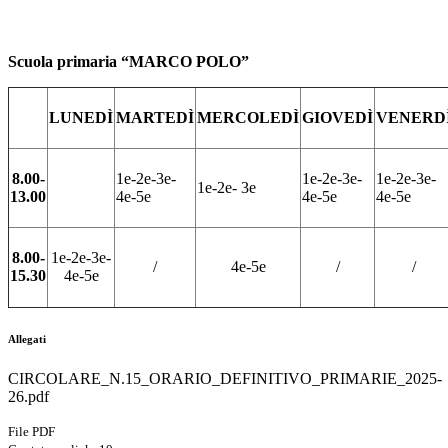
Scuola primaria “MARCO POLO”
LUNEDÌ
MARTEDÌ
MERCOLEDÌ
GIOVEDÌ
VENERD
8.00-
1
e
-2
e
-3
e
-
1
e
-2
e
-3
e
-
1
e
-2
e
-3
e
-
1
e
-2
e
-
3
e
13.00
4
e
-5
e
4
e
-5
e
4
e
-5
e
8.00-
1
e
-2
e
-3
e
-
/
4
e
-5
e
/
/
15.30
4
e
-5
e
Allegati
CIRCOLARE_N.15_ORARIO_DEFINITIVO_PRIMARIE_2025-
26.pdf
File PDF