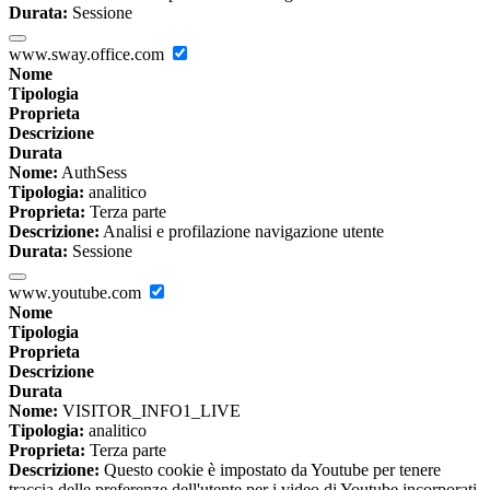
Durata:
Sessione
www.sway.office.com
Nome
Tipologia
Proprieta
Descrizione
Durata
Nome:
AuthSess
Tipologia:
analitico
Proprieta:
Terza parte
Descrizione:
Analisi e profilazione navigazione utente
Durata:
Sessione
www.youtube.com
Nome
Tipologia
Proprieta
Descrizione
Durata
Nome:
VISITOR_INFO1_LIVE
Tipologia:
analitico
Proprieta:
Terza parte
Descrizione:
Questo cookie è impostato da Youtube per tenere
traccia delle preferenze dell'utente per i video di Youtube incorporati