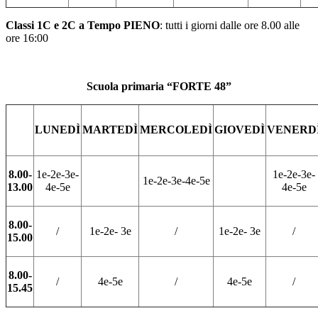
Classi 1C e 2C a Tempo PIENO
: tutti i giorni dalle ore 8.00 alle
ore 16:00
Scuola primaria “FORTE 48”
LUNEDÌ
MARTEDÌ
MERCOLEDÌ
GIOVEDÌ
VENERD
8.00-
1
e
-2
e
-3
e
-
1
e
-2
e
-3
e
-
1
e
-2
e
-3
e
-4
e
-5
e
13.00
4
e
-5
e
4
e
-5
e
8.00-
/
1
e
-2
e
-
3
e
/
1
e
-2
e
-
3
e
/
15.00
8.00-
/
4
e
-5
e
/
4
e
-5
e
/
15.45