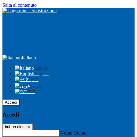
Salta al contenuto
Italiano
Italiano
English
中文
عربى
বাংলা
Accedi
Accedi
button close
×
Nome Utente