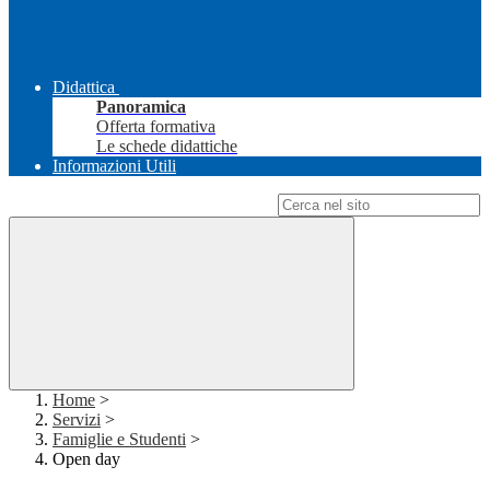
Didattica
Panoramica
Offerta formativa
Le schede didattiche
Informazioni Utili
Campo di ricerca per le pagine del sito
Home
>
Servizi
>
Famiglie e Studenti
>
Open day