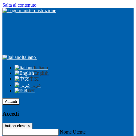
Salta al contenuto
Italiano
Italiano
English
中文
عربى
বাংলা
Accedi
Accedi
button close
×
Nome Utente