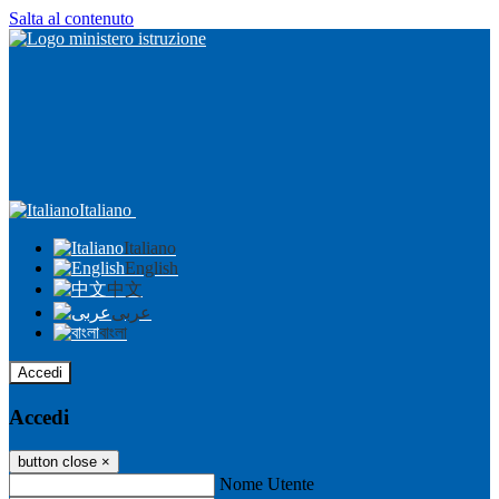
Salta al contenuto
Italiano
Italiano
English
中文
عربى
বাংলা
Accedi
Accedi
button close
×
Nome Utente