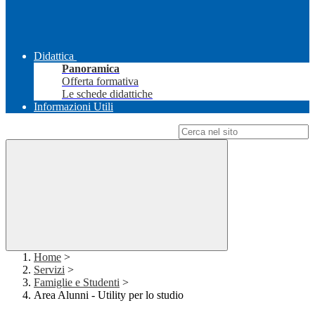
Didattica
Panoramica
Offerta formativa
Le schede didattiche
Informazioni Utili
Campo di ricerca per le pagine del sito
Home
>
Servizi
>
Famiglie e Studenti
>
Area Alunni - Utility per lo studio