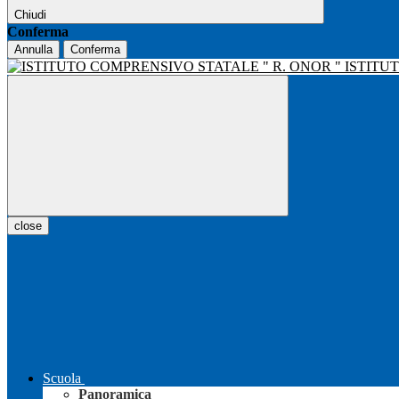
Chiudi
Conferma
Annulla
Conferma
ISTITU
close
Scuola
Panoramica