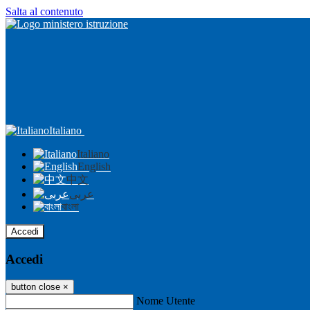
Salta al contenuto
Italiano
Italiano
English
中文
عربى
বাংলা
Accedi
Accedi
button close
×
Nome Utente