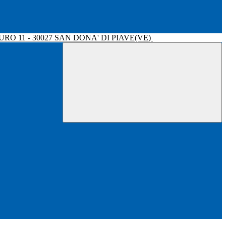
RO 11 - 30027 SAN DONA' DI PIAVE(VE)