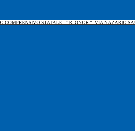
TO COMPRENSIVO STATALE
" R. ONOR "
VIA NAZARIO SAU