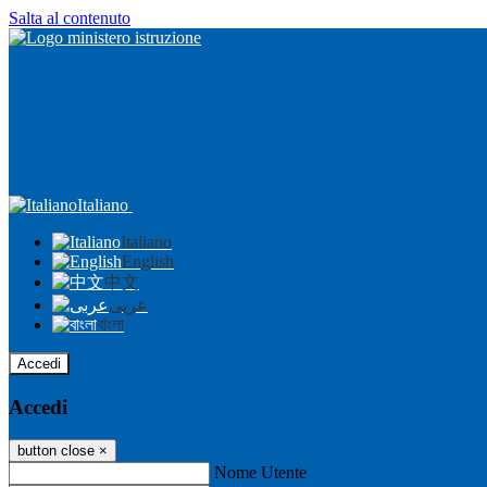
Salta al contenuto
Italiano
Italiano
English
中文
عربى
বাংলা
Accedi
Accedi
button close
×
Nome Utente