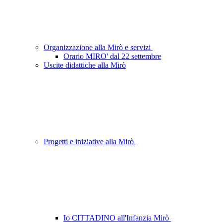
Organizzazione alla Mirò e servizi
Orario MIRO' dal 22 settembre
Uscite didattiche alla Mirò
Progetti e iniziative alla Mirò
Io CITTADINO all'Infanzia Mirò