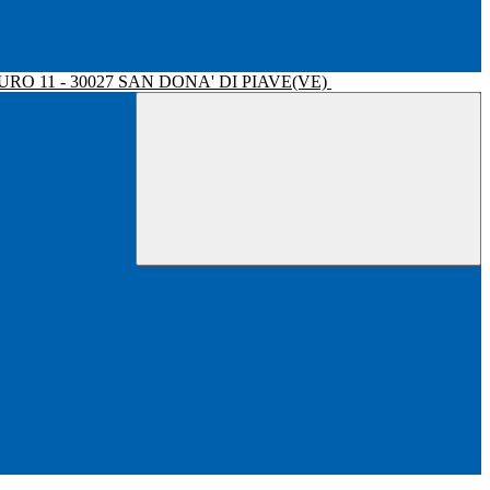
RO 11 - 30027 SAN DONA' DI PIAVE(VE)