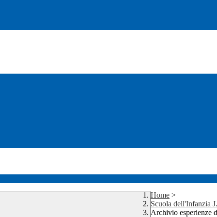
Home
>
Scuola dell'Infanzia 
Archivio esperienze d