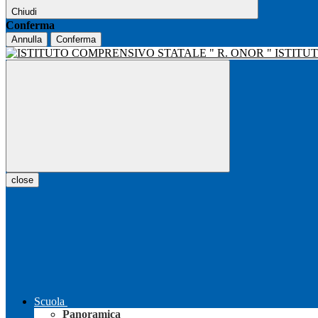
Chiudi
Conferma
Annulla
Conferma
ISTITU
close
Scuola
Panoramica