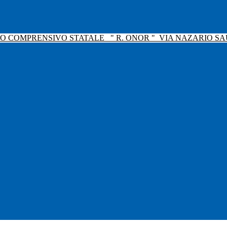
TO COMPRENSIVO STATALE
" R. ONOR "
VIA NAZARIO SAU