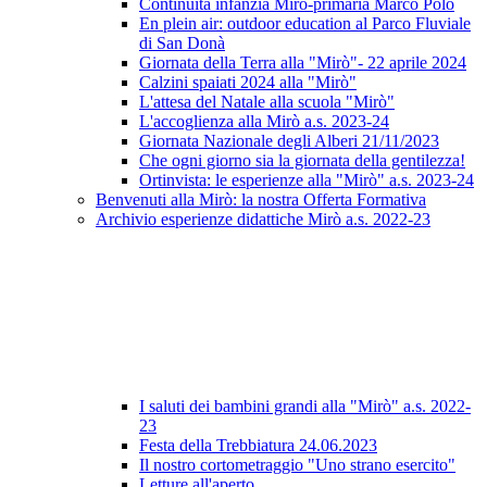
Continuità infanzia Mirò-primaria Marco Polo
En plein air: outdoor education al Parco Fluviale
di San Donà
Giornata della Terra alla "Mirò"- 22 aprile 2024
Calzini spaiati 2024 alla "Mirò"
L'attesa del Natale alla scuola "Mirò"
L'accoglienza alla Mirò a.s. 2023-24
Giornata Nazionale degli Alberi 21/11/2023
Che ogni giorno sia la giornata della gentilezza!
Ortinvista: le esperienze alla "Mirò" a.s. 2023-24
Benvenuti alla Mirò: la nostra Offerta Formativa
Archivio esperienze didattiche Mirò a.s. 2022-23
I saluti dei bambini grandi alla "Mirò" a.s. 2022-
23
Festa della Trebbiatura 24.06.2023
Il nostro cortometraggio "Uno strano esercito"
Letture all'aperto