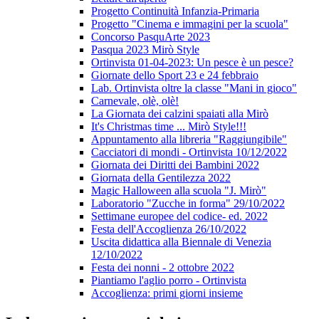
Progetto Continuità Infanzia-Primaria
Progetto "Cinema e immagini per la scuola"
Concorso PasquArte 2023
Pasqua 2023 Mirò Style
Ortinvista 01-04-2023: Un pesce è un pesce?
Giornate dello Sport 23 e 24 febbraio
Lab. Ortinvista oltre la classe "Mani in gioco"
Carnevale, olè, olè!
La Giornata dei calzini spaiati alla Mirò
It's Christmas time ... Mirò Style!!!
Appuntamento alla libreria "Raggiungibile"
Cacciatori di mondi - Ortinvista 10/12/2022
Giornata dei Diritti dei Bambini 2022
Giornata della Gentilezza 2022
Magic Halloween alla scuola "J. Mirò"
Laboratorio "Zucche in forma" 29/10/2022
Settimane europee del codice- ed. 2022
Festa dell'Accoglienza 26/10/2022
Uscita didattica alla Biennale di Venezia
12/10/2022
Festa dei nonni - 2 ottobre 2022
Piantiamo l'aglio porro - Ortinvista
Accoglienza: primi giorni insieme