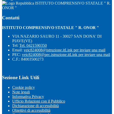
ISTITUTO COMPRENSIVO STATALE " R.
ONOR "
Contatti
ISTITUTO COMPRENSIVO STATALE " R. ONOR "
VIA NAZARIO SAURO 11 - 30027 SAN DONA' DI
PIAVE(VE)
Tel:
Tel. 0421590350
Email:
veic824008@istruzione.it
Link per inviare una mail
PEC:
veic824008@pec.istruzione.it
Link per inviare una mail
C.F.: 84003500273
Sezione Link Utili
Cookie policy
Note legali
Informativa Privacy
Ufficio Relazioni con il Pubblico
Dichiarazione di accessibilità
Obiettivi di accessibilità