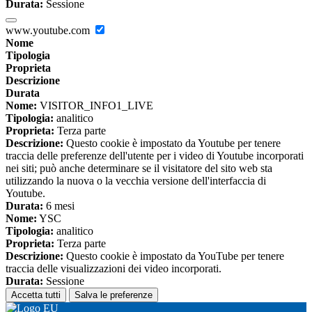
Durata:
Sessione
www.youtube.com
Nome
Tipologia
Proprieta
Descrizione
Durata
Nome:
VISITOR_INFO1_LIVE
Tipologia:
analitico
Proprieta:
Terza parte
Descrizione:
Questo cookie è impostato da Youtube per tenere
traccia delle preferenze dell'utente per i video di Youtube incorporati
nei siti; può anche determinare se il visitatore del sito web sta
utilizzando la nuova o la vecchia versione dell'interfaccia di
Youtube.
Durata:
6 mesi
Nome:
YSC
Tipologia:
analitico
Proprieta:
Terza parte
Descrizione:
Questo cookie è impostato da YouTube per tenere
traccia delle visualizzazioni dei video incorporati.
Durata:
Sessione
Accetta tutti
Salva le preferenze