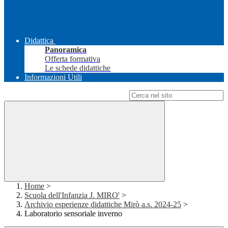
Didattica
Panoramica
Offerta formativa
Le schede didattiche
Informazioni Utili
Campo di ricerca per le pagine del sito
Home
>
Scuola dell'Infanzia J. MIRO'
>
Archivio esperienze didattiche Mirò a.s. 2024-25
>
Laboratorio sensoriale inverno