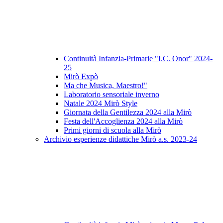
Continuità Infanzia-Primarie "I.C. Onor" 2024-
25
Mirò Expò
Ma che Musica, Maestro!"
Laboratorio sensoriale inverno
Natale 2024 Mirò Style
Giornata della Gentilezza 2024 alla Mirò
Festa dell'Accoglienza 2024 alla Mirò
Primi giorni di scuola alla Mirò
Archivio esperienze didattiche Mirò a.s. 2023-24