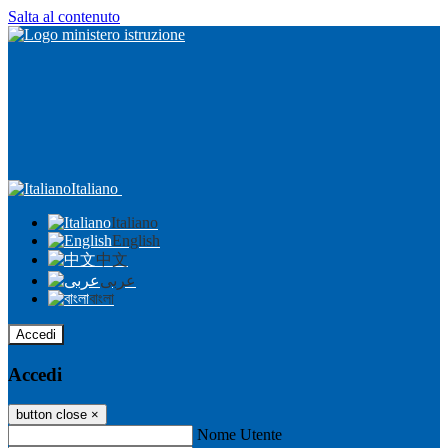
Salta al contenuto
Italiano
Italiano
English
中文
عربى
বাংলা
Accedi
Accedi
button close
×
Nome Utente