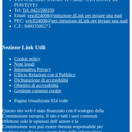
PIAVE(VE)
Tel:
Tel. 0421590350
Email:
veic824008@istruzione.it
Link per inviare una mail
PEC:
veic824008@pec.istruzione.it
Link per inviare una mail
C.F.: 84003500273
Sezione Link Utili
Cookie policy
Note legali
Informativa Privacy
Ufficio Relazioni con il Pubblico
Dichiarazione di accessibilità
Obiettivi di accessibilità
Gestione consensi cookie
Pagina visualizzata
824
volte
Questo sito web è stato finanziato con il sostegno della
Commissione europea. Il sito e tutti i suoi contenuti
riflettono solo le opinioni dell' autore e la
Commissione non può essere ritenuta responsabile per
qualsiasi uso che possa essere fatto delle informazioni