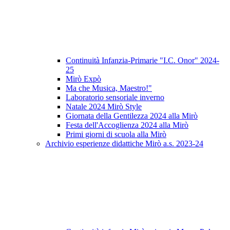
Continuità Infanzia-Primarie "I.C. Onor" 2024-
25
Mirò Expò
Ma che Musica, Maestro!"
Laboratorio sensoriale inverno
Natale 2024 Mirò Style
Giornata della Gentilezza 2024 alla Mirò
Festa dell'Accoglienza 2024 alla Mirò
Primi giorni di scuola alla Mirò
Archivio esperienze didattiche Mirò a.s. 2023-24