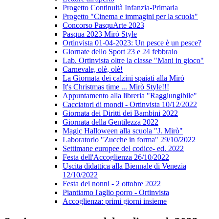
Progetto Continuità Infanzia-Primaria
Progetto "Cinema e immagini per la scuola"
Concorso PasquArte 2023
Pasqua 2023 Mirò Style
Ortinvista 01-04-2023: Un pesce è un pesce?
Giornate dello Sport 23 e 24 febbraio
Lab. Ortinvista oltre la classe "Mani in gioco"
Carnevale, olè, olè!
La Giornata dei calzini spaiati alla Mirò
It's Christmas time ... Mirò Style!!!
Appuntamento alla libreria "Raggiungibile"
Cacciatori di mondi - Ortinvista 10/12/2022
Giornata dei Diritti dei Bambini 2022
Giornata della Gentilezza 2022
Magic Halloween alla scuola "J. Mirò"
Laboratorio "Zucche in forma" 29/10/2022
Settimane europee del codice- ed. 2022
Festa dell'Accoglienza 26/10/2022
Uscita didattica alla Biennale di Venezia
12/10/2022
Festa dei nonni - 2 ottobre 2022
Piantiamo l'aglio porro - Ortinvista
Accoglienza: primi giorni insieme