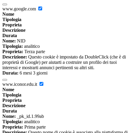
www.google.com
Nome
Tipologia
Proprieta
Descrizione
Durata
Nome:
NID
Tipologia:
analitico
Proprieta:
Terza parte
Descrizione:
Questo cookie è impostato da DoubleClick (che è di
proprietà di Google) per aiutarti a costruire un profilo dei tuoi
interessi e mostrarti annunci pertinenti su altri siti.
Durata:
6 mesi 3 giorni
www.iconor.edu.it
Nome
Tipologia
Proprieta
Descrizione
Durata
Nome:
_pk_id.1.99ab
Tipologia:
analitico
Proprieta:
Prima parte
Descrizione:
Questo nome di cookie è associato alla piattaforma di