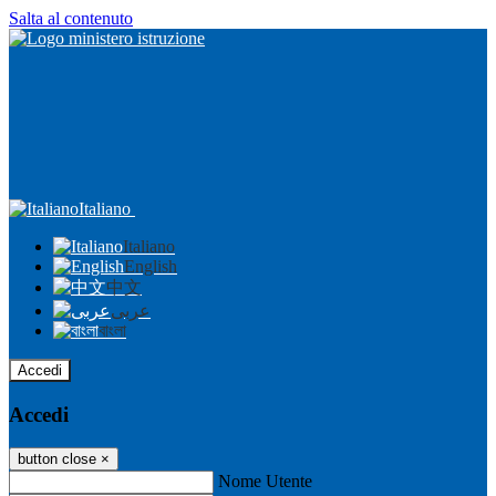
Salta al contenuto
Italiano
Italiano
English
中文
عربى
বাংলা
Accedi
Accedi
button close
×
Nome Utente