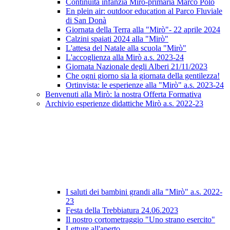
Continuità infanzia Mirò-primaria Marco Polo
En plein air: outdoor education al Parco Fluviale
di San Donà
Giornata della Terra alla "Mirò"- 22 aprile 2024
Calzini spaiati 2024 alla "Mirò"
L'attesa del Natale alla scuola "Mirò"
L'accoglienza alla Mirò a.s. 2023-24
Giornata Nazionale degli Alberi 21/11/2023
Che ogni giorno sia la giornata della gentilezza!
Ortinvista: le esperienze alla "Mirò" a.s. 2023-24
Benvenuti alla Mirò: la nostra Offerta Formativa
Archivio esperienze didattiche Mirò a.s. 2022-23
I saluti dei bambini grandi alla "Mirò" a.s. 2022-
23
Festa della Trebbiatura 24.06.2023
Il nostro cortometraggio "Uno strano esercito"
Letture all'aperto